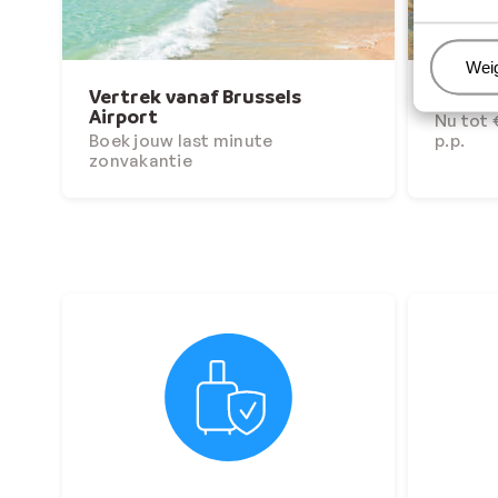
Beh
Wei
Vertrek vanaf Brussels
Winte
Airport
Nu tot
Boek jouw last minute
p.p.
zonvakantie