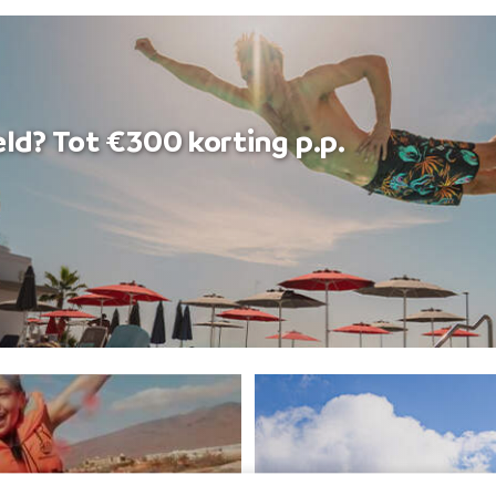
ld? Tot €300 korting p.p.