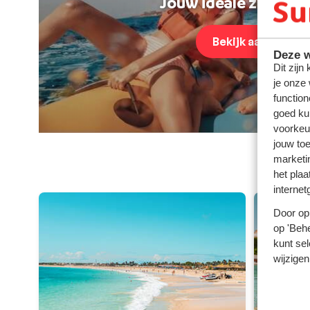
Jouw ideale zonvaka
Bekijk aanbod
Deze w
Dit zijn
je onze
function
goed ku
voorkeu
jouw to
marketi
het plaa
internet
Door op 
op 'Behe
kunt sel
wijzigen