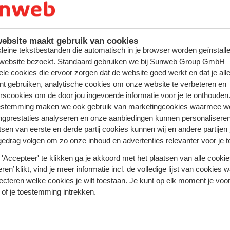
ntie
W
ebsite maakt gebruik van cookies
 kleine tekstbestanden die automatisch in je browser worden geïnstalle
 website bezoekt. Standaard gebruiken we bij Sunweb Group GmbH
ele cookies die ervoor zorgen dat de website goed werkt en dat je alle
nt gebruiken, analytische cookies om onze website te verbeteren en
rscookies om de door jou ingevoerde informatie voor je te onthouden
estemming maken we ook gebruik van marketingcookies waarmee w
ngprestaties analyseren en onze aanbiedingen kunnen personalisere
Nooit gedacht, toch gedaan met Sunweb
tsen van eerste en derde partij cookies kunnen wij en andere partijen
gedrag volgen om zo onze inhoud en advertenties relevanter voor je 
'Accepteer' te klikken ga je akkoord met het plaatsen van alle cookies
ren’ klikt, vind je meer informatie incl. de volledige lijst van cookies w
ecteren welke cookies je wilt toestaan. Je kunt op elk moment je voo
 of je toestemming intrekken.