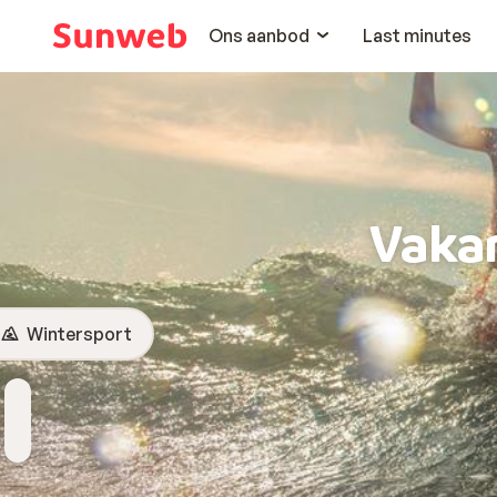
Ons aanbod
Last minutes
Vakan
Wintersport
Bestemming
Wanneer
Hoelang
Reizigers
Kies bestemming
Vertrekdatum
Duur toevoegen
2 personen , 1 kamer