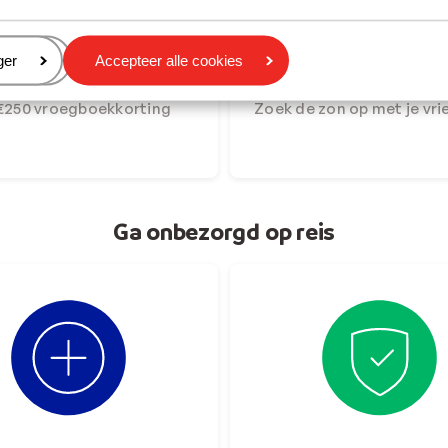
eren
ger
Accepteer alle cookies
rzonvakanties 26/27
Examenreizen naar de
 €250 vroegboekkorting
Zoek de zon op met je vri
Ga onbezorgd op reis