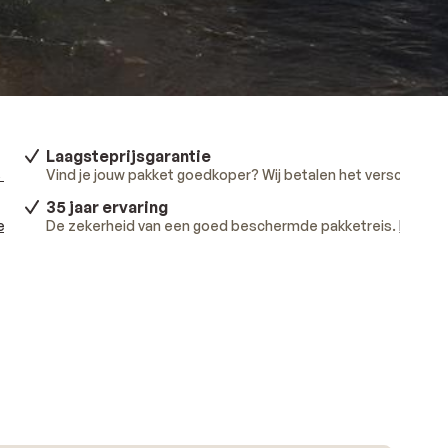
Laagsteprijsgarantie
 meer
.
Vind je jouw pakket goedkoper? Wij betalen het verschil.
Lee
35 jaar ervaring
ees meer
De zekerheid van een goed beschermde pakketreis.
.
Lees m