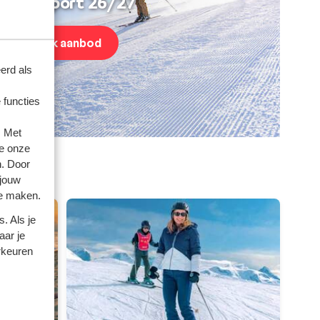
intersport 26/27
Bekijk aanbod
erd als
 functies
. Met
e onze
n. Door
 jouw
te maken.
. Als je
aar je
rkeuren