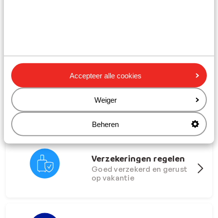
Zoek de zon op met je
vrienden!
Vroegboekdeals 26/27
Vanaf €229. Altijd incl.
Accepteer alle cookies
skipas
Weiger
Ga onbezorgd op reis
Beheren
Verzekeringen regelen
Goed verzekerd en gerust
op vakantie