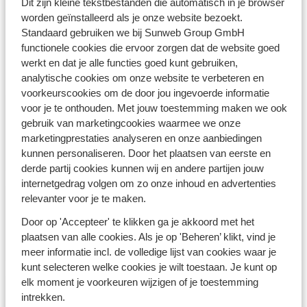
Dit zijn kleine tekstbestanden die automatisch in je browser
worden geïnstalleerd als je onze website bezoekt.
Standaard gebruiken we bij Sunweb Group GmbH
Nooit gedacht, toch gedaan met
functionele cookies die ervoor zorgen dat de website goed
werkt en dat je alle functies goed kunt gebruiken,
Sunweb
analytische cookies om onze website te verbeteren en
voorkeurscookies om de door jou ingevoerde informatie
voor je te onthouden. Met jouw toestemming maken we ook
Vertrek vanaf Brussels
Airport
gebruik van marketingcookies waarmee we onze
marketingprestaties analyseren en onze aanbiedingen
Boek jouw last minute
zonvakantie
kunnen personaliseren. Door het plaatsen van eerste en
derde partij cookies kunnen wij en andere partijen jouw
internetgedrag volgen om zo onze inhoud en advertenties
relevanter voor je te maken.
Winterzonvakanties
26/27
Door op 'Accepteer' te klikken ga je akkoord met het
Nu tot €250
plaatsen van alle cookies. Als je op 'Beheren’ klikt, vind je
vroegboekkorting p.p.
meer informatie incl. de volledige lijst van cookies waar je
kunt selecteren welke cookies je wilt toestaan. Je kunt op
elk moment je voorkeuren wijzigen of je toestemming
Examenreizen naar de
intrekken.
zon