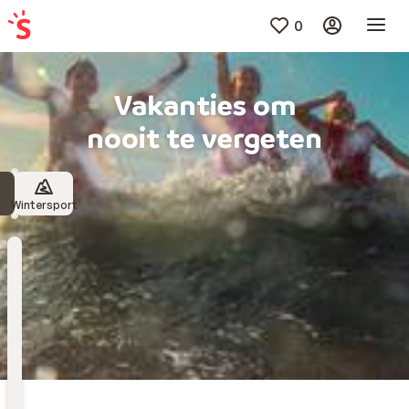
0
Vakanties om
nooit te vergeten
Wintersport
Bestemming
Kies bestemming
Wanneer
Vertrekdatum
Hoelang
Duur toevoegen