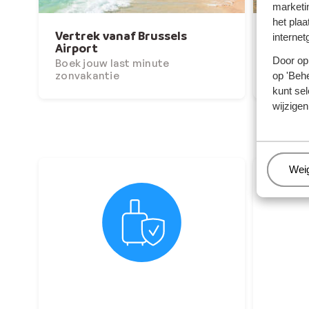
marketi
het plaa
Vertrek vanaf Brussels
Winte
internet
Airport
Nu tot
Door op 
Boek jouw last minute
p.p.
zonvakantie
op 'Behe
kunt sel
wijzigen
Beh
Wei