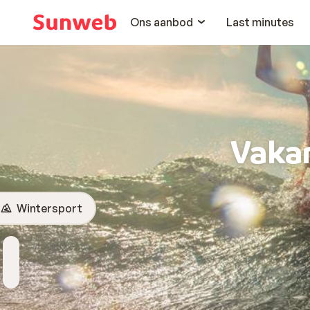
Ons aanbod
Last minutes
Vakan
Wintersport
Bestemming
Wanneer
Hoelang
Reizigers
Kies bestemming
Vertrekdatum
Duur toevoegen
2 personen , 1 kamer