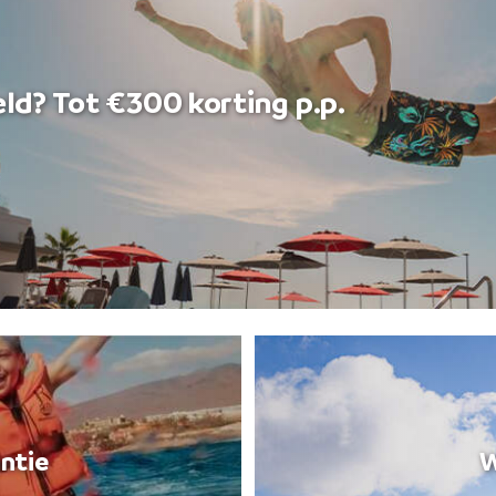
ld? Tot €300 korting p.p.
ntie
W