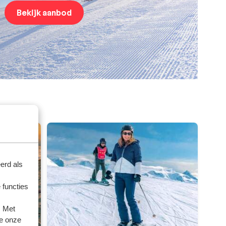
Bekijk aanbod
erd als
 functies
. Met
e onze