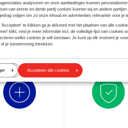
ngprestaties analyseren en onze aanbiedingen kunnen personalisere
tsen van eerste en derde partij cookies kunnen wij en andere partijen
rzonvakanties 26/27
Examenreizen naar de
gedrag volgen om zo onze inhoud en advertenties relevanter voor je 
 €250 vroegboekkorting
Zoek de zon op met je vri
'Accepteer' te klikken ga je akkoord met het plaatsen van alle cookies
ren’ klikt, vind je meer informatie incl. de volledige lijst van cookies w
ecteren welke cookies je wilt toestaan. Je kunt op elk moment je voo
 of je toestemming intrekken.
Ga onbezorgd op reis
eren
ger
Accepteer alle cookies