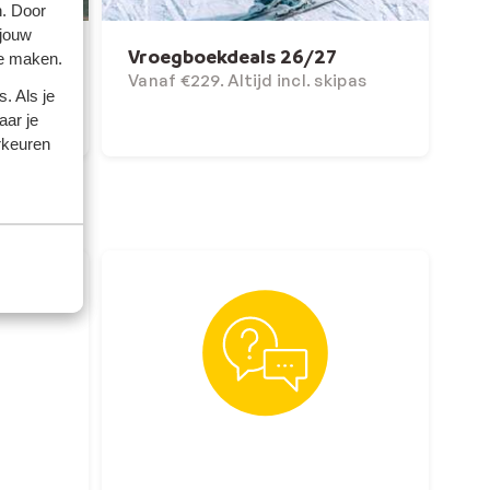
n. Door
 jouw
 zon
Vroegboekdeals 26/27
te maken.
enden!
Vanaf €229. Altijd incl. skipas
. Als je
aar je
rkeuren