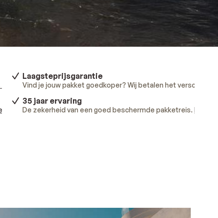
Laagsteprijsgarantie
 meer
.
Vind je jouw pakket goedkoper? Wij betalen het verschil.
Lee
35 jaar ervaring
ees meer
De zekerheid van een goed beschermde pakketreis.
.
Lees m