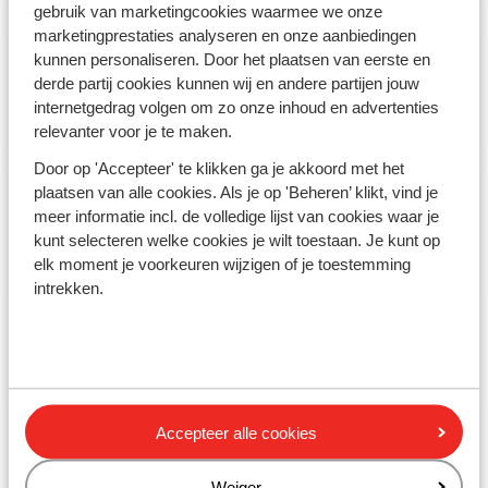
gebruik van marketingcookies waarmee we onze
marketingprestaties analyseren en onze aanbiedingen
Examenreizen naar de
kunnen personaliseren. Door het plaatsen van eerste en
zon
derde partij cookies kunnen wij en andere partijen jouw
Zoek de zon op met je
internetgedrag volgen om zo onze inhoud en advertenties
vrienden!
relevanter voor je te maken.
Door op 'Accepteer' te klikken ga je akkoord met het
plaatsen van alle cookies. Als je op 'Beheren’ klikt, vind je
Vroegboekdeals 26/27
meer informatie incl. de volledige lijst van cookies waar je
Vanaf €229. Altijd incl.
kunt selecteren welke cookies je wilt toestaan. Je kunt op
skipas
elk moment je voorkeuren wijzigen of je toestemming
intrekken.
Ga onbezorgd op reis
Verzekeringen regelen
Accepteer alle cookies
Goed verzekerd en gerust
op vakantie
Weiger