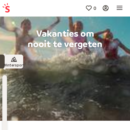
0
Vakanties om
nooit te vergeten
Wintersport
Bestemming
Kies bestemming
Wanneer
Vertrekdatum
Hoelang
Duur toevoegen