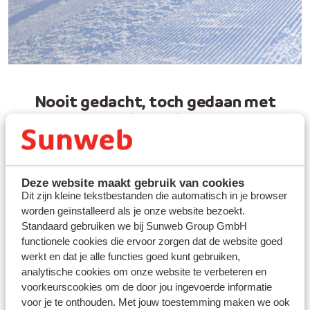
Nooit gedacht, toch gedaan met
Sunweb
Vertrek vanaf Brussels
Airport
Deze website maakt gebruik van cookies
Boek jouw last minute
Dit zijn kleine tekstbestanden die automatisch in je browser
zonvakantie
worden geïnstalleerd als je onze website bezoekt.
Standaard gebruiken we bij Sunweb Group GmbH
functionele cookies die ervoor zorgen dat de website goed
Winterzonvakanties
werkt en dat je alle functies goed kunt gebruiken,
26/27
analytische cookies om onze website te verbeteren en
Nu tot €250
voorkeurscookies om de door jou ingevoerde informatie
vroegboekkorting p.p.
voor je te onthouden. Met jouw toestemming maken we ook