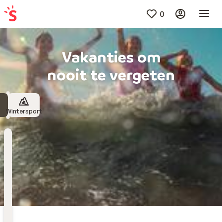
0
Vakanties om
nooit te vergeten
Wintersport
Bestemming
Kies bestemming
Wanneer
Vertrekdatum
Hoelang
Duur toevoegen