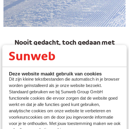
Nooit gedacht, toch gedaan met
Sunweb
Vertrek vanaf Brussels
Airport
Deze website maakt gebruik van cookies
Dit zijn kleine tekstbestanden die automatisch in je browser
Boek jouw last minute
zonvakantie
worden geïnstalleerd als je onze website bezoekt.
Standaard gebruiken we bij Sunweb Group GmbH
functionele cookies die ervoor zorgen dat de website goed
werkt en dat je alle functies goed kunt gebruiken,
Winterzonvakanties
26/27
analytische cookies om onze website te verbeteren en
voorkeurscookies om de door jou ingevoerde informatie
Nu tot €250
vroegboekkorting p.p.
voor je te onthouden. Met jouw toestemming maken we ook