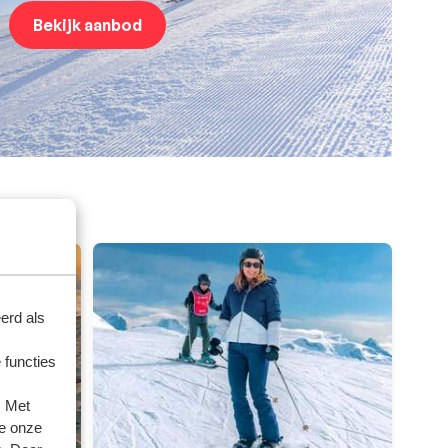
Bekijk aanbod
erd als
 functies
. Met
e onze