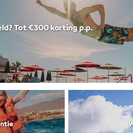
ld? Tot €300 korting p.p.
ntie
W