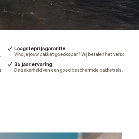
Laagsteprijsgarantie
 meer
.
Vind je jouw pakket goedkoper? Wij betalen het verschil.
Lee
35 jaar ervaring
ees meer
De zekerheid van een goed beschermde pakketreis.
.
Lees m