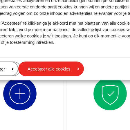
ngprestaties analyseren en onze aanbiedingen kunnen personalisere
tsen van eerste en derde partij cookies kunnen wij en andere partijen
gedrag volgen om zo onze inhoud en advertenties relevanter voor je 
rzonvakanties 26/27
Examenreizen naar de
 €250 vroegboekkorting
Zoek de zon op met je vri
'Accepteer' te klikken ga je akkoord met het plaatsen van alle cookies
ren’ klikt, vind je meer informatie incl. de volledige lijst van cookies w
ecteren welke cookies je wilt toestaan. Je kunt op elk moment je voo
 of je toestemming intrekken.
Ga onbezorgd op reis
eren
ger
Accepteer alle cookies