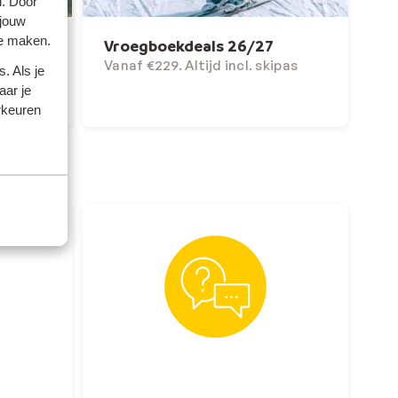
n. Door
 jouw
te maken.
 zon
Vroegboekdeals 26/27
enden!
Vanaf €229. Altijd incl. skipas
. Als je
aar je
rkeuren