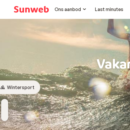
Ons aanbod
Last minutes
Vakan
Wintersport
Bestemming
Wanneer
Hoelang
Reizigers
Kies bestemming
Vertrekdatum
Duur toevoegen
2 personen , 1 kamer