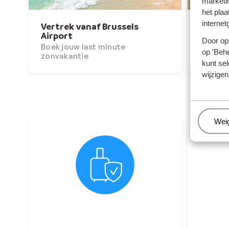
marketi
het plaa
internet
Vertrek vanaf Brussels
Winte
Airport
Nu tot
Door op 
Boek jouw last minute
p.p.
op 'Behe
zonvakantie
kunt sel
wijzigen
Beh
Wei