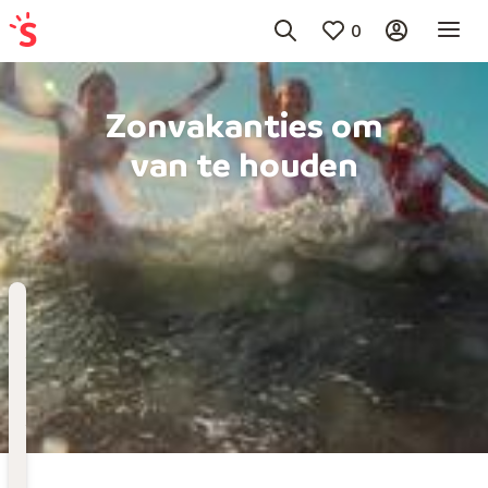
0
Zonvakanties om
van te houden
Bestemming
Kies bestemming
Wanneer
Vertrekdatum
Hoelang
Duur toevoegen