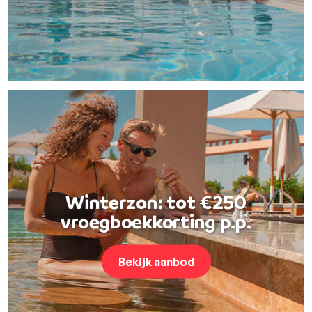
Winterzon: tot €250
vroegboekkorting p.p.
Bekijk aanbod