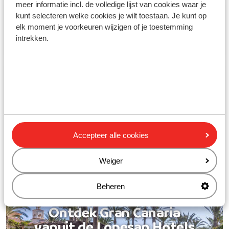
meer informatie incl. de volledige lijst van cookies waar je
Familievakanties naar de
kunt selecteren welke cookies je wilt toestaan. Je kunt op
zon
elk moment je voorkeuren wijzigen of je toestemming
Beleef een onvergetelijke
intrekken.
vakantie
Examenreizen naar de
zon
Nu tot €300 korting per
persoon
Accepteer alle cookies
Uitgelicht
Weiger
Beheren
Ontdek Gran Canaria
vanuit de Lopesan Hotels