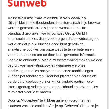
Cyprus, Paphos
Deze website maakt gebruik van cookies
Dit zijn kleine tekstbestanden die automatisch in je browser
worden geïnstalleerd als je onze website bezoekt.
Standaard gebruiken we bij Sunweb Group GmbH
functionele cookies die ervoor zorgen dat de website goed
Populaire soorten zonvakanties
werkt en dat je alle functies goed kunt gebruiken,
analytische cookies om onze website te verbeteren en
voorkeurscookies om de door jou ingevoerde informatie
voor je te onthouden. Met jouw toestemming maken we ook
All inclusive vakanties
gebruik van marketingcookies waarmee we onze
Geniet van de beste deals
marketingprestaties analyseren en onze aanbiedingen
kunnen personaliseren. Door het plaatsen van eerste en
derde partij cookies kunnen wij en andere partijen jouw
internetgedrag volgen om zo onze inhoud en advertenties
Adults only
relevanter voor je te maken.
Ontdek de mooiste hotels
Door op 'Accepteer' te klikken ga je akkoord met het
plaatsen van alle cookies. Als je op 'Beheren’ klikt, vind je