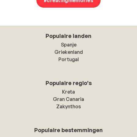
#creatingmemories
romantische vakantie voor twee
plant, bij Sunweb is er
voor ieder wat wils. Geniet van
familievakanties
met
kindvriendelijke accommodaties,
waterparken
en
animatieprogramma’s voor jong en oud. Voor koppels
die willen ontsnappen aan de dagelijkse drukte, hebben
Populaire landen
we een breed scala aan
adults only hotels
en idyllische
bestemmingen. Welke is jouw favoriet?
Spanje
Griekenland
Voordelen van een Sunweb zonvakantie
Portugal
Een zonvakantie met Sunweb biedt talloze voordelen.
Denk aan een uitstekende prijs-kwaliteitverhouding,
een ruime keuze aan zonbestemmingen en voordelige
Populaire regio's
pakketten met accommodatie, vluchten en transfers.
Kreta
Bij ons profiteer je van flexibele boekingsvoorwaarden
Gran Canaria
en transparante prijzen zonder verborgen kosten.
Daarnaast krijg je bij Sunweb toegang tot exclusieve
Zakynthos
aanbiedingen en kortingen, vooral als je
vroeg boekt
of
gaat voor een last minute zonvakantie. Hulp nodig? Wij
zijn 24/7 bereikbaar. Kortom, met Sunweb ben je
Populaire bestemmingen
verzekerd van een zorgeloze en betaalbare zon