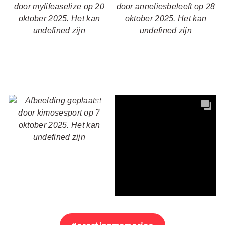
ongeacht je budget. Door slimme keuzes te maken,
zoals het kiezen van een minder drukke periode of een
bestemming met een voordelige hotels, geniet je van
een betaalbare vakantie zonder in te leveren op
kwaliteit. Wij helpen je graag bij het vinden van de beste
zonvakantiedeals
voor jouw vakantie naar de zon.
Zoek de winterzon op
De koude wintermaanden in Nederland zijn perfect om
te ontsnappen naar de zon. Boek een
zonvakantie in
januari
, november,
februari
of oktober en geniet van
rustigere stranden en aangename temperaturen. Al
binnen vijf uur vliegen geniet jij van een ontspannen
vakantie. Ontdek de
Canarische Eilanden
in februari of
zoek de
nazomerzon op in Egypte
. De
winterzon
wacht
op je!
Met wie ga jij op zonvakantie?
Of je nu met het hele gezin op zonvakantie wil of een