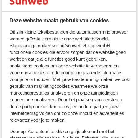
een geldige identiteitskaart. Heb je niet de
Nederlandse nationaliteit, dan is het belangrijk om na
te vragen of er andere regels van toepassing zijn. Dit
Deze website maakt gebruik van cookies
vraag je na bij de ambassade van het land waar je heen
wilt en de landen waar je doorheen reist.
Dit zijn kleine tekstbestanden die automatisch in je browser
worden geïnstalleerd als je onze website bezoekt.
Het reizen met de juiste documenten is jouw eigen
Standaard gebruiken we bij Sunweb Group GmbH
verantwoordelijkheid. Sunweb kan hiervoor niet
functionele cookies die ervoor zorgen dat de website goed
aansprakelijk worden gesteld.
werkt en dat je alle functies goed kunt gebruiken,
analytische cookies om onze website te verbeteren en
Let op!
voorkeurscookies om de door jou ingevoerde informatie
Voor Cyprus geldt:
voor je te onthouden. Met jouw toestemming maken we ook
In elke reservering dient er minimaal 1 persoon per
gebruik van marketingcookies waarmee we onze
kamer 18 jaar of ouder te zijn.
marketingprestaties analyseren en onze aanbiedingen
kunnen personaliseren. Door het plaatsen van eerste en
derde partij cookies kunnen wij en andere partijen jouw
Reisleiding
internetgedrag volgen om zo onze inhoud en advertenties
Op Cyprus is er een
Engelssprekende
plaatselijke
relevanter voor je te maken.
vertegenwoordiger aanwezig.
Door op 'Accepteer' te klikken ga je akkoord met het
Vaccinatie: