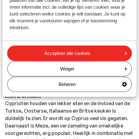
plaatsen van alle cookies. Als je op 'Beheren’ klikt, vind je
Voor actuele informatie betreffende vaccinaties en
meer informatie incl. de volledige lijst van cookies waar je
andere gegevens over gezondheid en reizen kijk je op
kunt selecteren welke cookies je wilt toestaan. Je kunt op
elk moment je voorkeuren wijzigen of je toestemming
de site van LCR: https://www.lcr.nl/.
intrekken.
Verkeer:
Let in Cyprus goed op met oversteken. Ze rijden hier
aan de linkerkant van de weg.
Accepteer alle cookies
Alarmnummer:
Weiger
Het alarmnummer op Cyprus voor de politie,
ambulance of brandweer is 112.
Beheren
Eten & drinken:
Cyprioten houden van lekker eten en de invloed van de
Turkse, Oosterse, Italiaanse en Britse keuken is
duidelijk te zien. Er wordt op Cyprus veel vis gegeten.
Daarnaast is Meze, een verzameling van smakelijke
voorgerechten, erg populair. Heerlijk in combinatie met