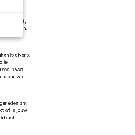
 nodig hebt,
noodgevallen.
ken is divers.
olle
Trek in wat
heid aan van
afgeraden om
t of in jouw
uld met