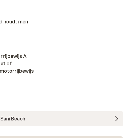
nd houdt men
rrijbewijs A
at of
 motorrijbewijs
Sani Beach