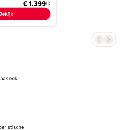
€ 1.399
Bekijk
 vaak ook
toeristische