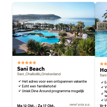
Sani Beach
Ho
Sani
Chalkidiki
Griekenland
San
Het adres voor een ontspannen vakantie
E
Echt een familiehotel
V
Uniek Dine Around programma mogelijk
N
w
U
vanaf prijs p.p.
Ma 12 Okt. - Za 17 Okt.
Vr 9