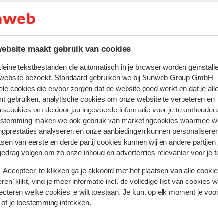
 veelal meerdere pinautomaten. Wil je betalen met een credi
plaatsen geaccepteerd.
ebsite maakt gebruik van cookies
s in Nederland 220 volt. Je hebt geen verloopstekker nodig.
 kleine tekstbestanden die automatisch in je browser worden geïnstalle
 website bezoekt. Standaard gebruiken we bij Sunweb Group GmbH
te zijn van een geldig paspoort of een geldige identiteitskaar
ele cookies die ervoor zorgen dat de website goed werkt en dat je alle
andse nationaliteit, dan is het belangrijk om na te vragen of 
nt gebruiken, analytische cookies om onze website te verbeteren en
rscookies om de door jou ingevoerde informatie voor je te onthouden
zijn. Dit vraag je na bij de ambassade van het land waar je he
estemming maken we ook gebruik van marketingcookies waarmee w
en reist.
ngprestaties analyseren en onze aanbiedingen kunnen personalisere
iste documenten is jouw eigen verantwoordelijkheid. Sunweb 
tsen van eerste en derde partij cookies kunnen wij en andere partijen
gedrag volgen om zo onze inhoud en advertenties relevanter voor je 
rden gesteld.
'Accepteer' te klikken ga je akkoord met het plaatsen van alle cookies
ren’ klikt, vind je meer informatie incl. de volledige lijst van cookies w
ecteren welke cookies je wilt toestaan. Je kunt op elk moment je voo
tie betreffende vaccinaties en andere gegevens over gezon
 of je toestemming intrekken.
 LCR: https://www.lcr.nl/.