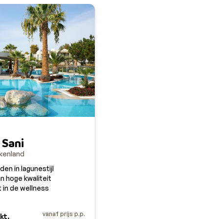
 Sani
kenland
n in lagunestijl
n hoge kwaliteit
t in de wellness
vanaf prijs p.p.
kt.