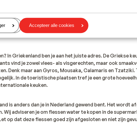
riekenland voor de politie is 100. Wanneer je een ambulance
eren
ger
Accepteer alle cookies
llen. Let op, deze alarmnummers mag je alleen gebruiken bij 
en? In Griekenland ben je aan het juiste adres. De Griekse keu
ants vind je zowel vlees- als visgerechten, maar ook smaakv
en. Denk maar aan Gyros, Mousaka, Calamaris en Tzatziki. 
gelijk. In de toeristische plaatsen tref je een grote hoeveel
nternationale keuken.
land is anders dan je in Nederland gewend bent. Het wordt 
. Wij adviseren je om flessen water te kopen in de supermark
t op dat deze flessen goed zijn afgesloten en niet zijn gev