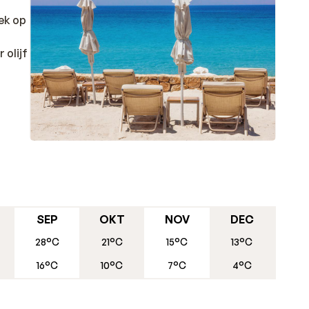
oek op
t
 olijf
SEP
OKT
NOV
DEC
28°C
21°C
15°C
13°C
16°C
10°C
7°C
4°C