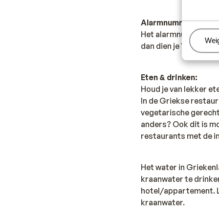
Alarmnummer:
Het alarmnummer in G
Beh
Wei
dan dien je 166 te be
Eten & drinken:
Houd je van lekker et
In de Griekse restaur
vegetarische gerecht
anders? Ook dit is mo
restaurants met de i
Het water in Grieken
kraanwater te drinken
hotel/appartement. Le
kraanwater.