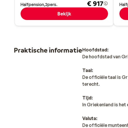
€ 917
Halfpension
2
pers.
Half
Bekijk
Praktische informatie
Hoofdstad:
De hoofdstad van Gri
Taal:
De officiële taal is 
terecht.
Tijd:
In Griekenland is het 
Valuta:
De officiële munteenhe