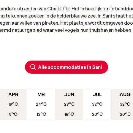
de andere stranden van
Chalkidiki
. Het is heerlijk om je handd
g te kunnen zoeken in de helderblauwe zee. In Sani staat he
gen aanvallen van piraten. Het plaatsje wordt omgeven door
chermd natuurgebied waar veel vogels hun thuishaven hebben
Alle accommodaties in Sani
APR
MEI
JUN
JUL
AUG
19°C
24°C
29°C
32°C
32°C
8°C
13°C
18°C
20°C
20°C