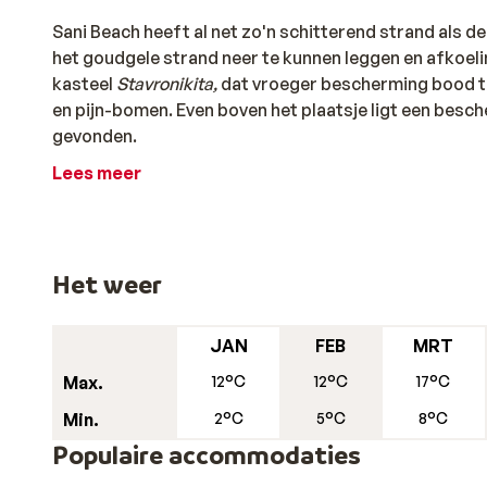
Sani Beach heeft al net zo'n schitterend strand als 
het goudgele strand neer te kunnen leggen en afkoelin
kasteel
Stavronikita,
dat vroeger bescherming bood te
en pijn-bomen. Even boven het plaatsje ligt een bes
gevonden.
Lees meer
Het weer
JAN
FEB
MRT
Max.
12°C
12°C
17°C
Min.
2°C
5°C
8°C
Populaire accommodaties