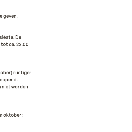
e geven.
siësta. De
 tot ca. 22.00
tober) rustiger
 geopend.
n niet worden
/m oktober: