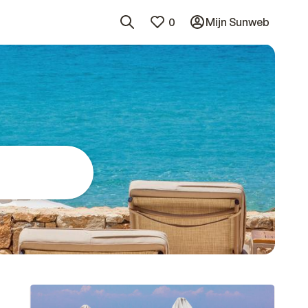
0
Mijn Sunweb