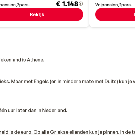
€ 1.148
pension
2
pers.
Volpension
2
pers.
Bekijk
ekenland is Athene.
Grieks. Maar met Engels (en in mindere mate met Duits) kun je
één uur later dan in Nederland.
id is de euro. Op alle Griekse eilanden kun je pinnen. In de 