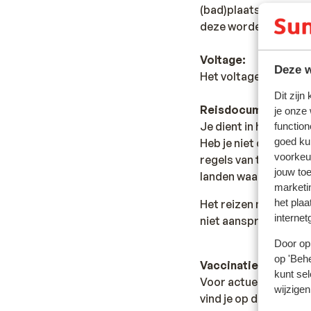
(bad)plaatsen vind je
deze worden op veel 
Voltage:
Deze w
Het voltage is net al
Dit zijn
Reisdocumenten:
je onze
Je dient in het bezit 
function
Heb je niet de Nederl
goed ku
voorkeu
regels van toepassing 
jouw to
landen waar je doorhe
marketi
Het reizen met de ju
het plaa
internet
niet aansprakelijk wo
Door op 
op 'Behe
Vaccinatie:
kunt sel
Voor actuele informa
wijzigen
vind je op de site van