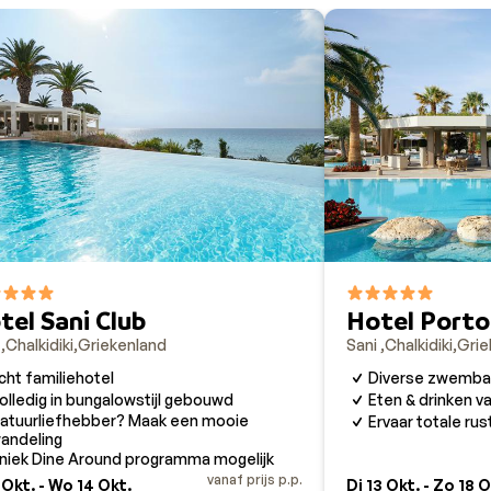
tel Sani Club
Hotel Porto
i
Chalkidiki
Griekenland
Sani
Chalkidiki
Grie
cht familiehotel
Diverse zwembade
olledig in bungalowstijl gebouwd
Eten & drinken va
atuurliefhebber? Maak een mooie
Ervaar totale rus
andeling
niek Dine Around programma mogelijk
vanaf prijs p.p.
 Okt. - Wo 14 Okt.
Di 13 Okt. - Zo 18 O