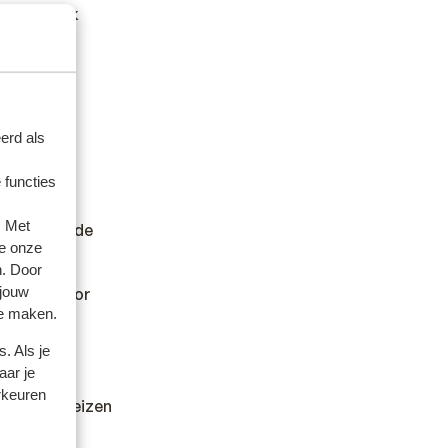
t card? Ook
erd als
t.
 functies
er andere
. Met
en wilt en de
e onze
n. Door
kan hiervoor
 jouw
te maken.
. Als je
aar je
rkeuren
dheid en reizen