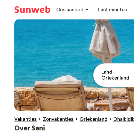
Ons aanbod
Last minutes
Land
Griekenland
Vakanties
Zonvakanties
Griekenland
Chalkidik
Over Sani