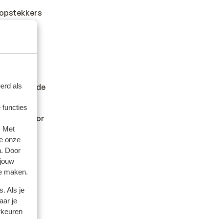
oopstekkers
t.
er andere
erd als
en wilt en de
 functies
kan hiervoor
. Met
e onze
n. Door
 jouw
te maken.
ard reizen
n andere
. Als je
.
aar je
rkeuren