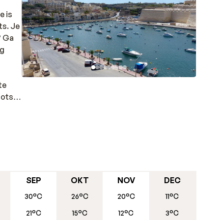
e is
ts. Je
? Ga
ag
te
ootste
et
SEP
OKT
NOV
DEC
30°C
26°C
20°C
11°C
21°C
15°C
12°C
3°C