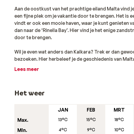
Aan de oostkust van het prachtige eiland Malta vind je
een fijne plek om je vakantie door te brengen. Het is 
vindt er ook een mooie haven, waar je kunt genieten va
dan naar de ‘Rinella Bay’. Hier vind je het enige zands
door te brengen.
Wil je even wat anders dan Kalkara? Trek er dan gewoo
bezoeken. Hier herbeleef je de geschiedenis van Malta
kanon. De combinatie van het in scène gezette stuk m
Lees meer
leven van het late 19e-eeuwse Victoriaanse garnizoen 
plaatsen die de moeite waard zijn om te bezoeken, zo
Het weer
JAN
FEB
MRT
Max.
13°C
15°C
18°C
Min.
4°C
9°C
10°C