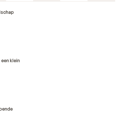
elschap
 een klein
doende