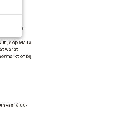
 ook typisch
e Fenek
 kun je op Malta
Het wordt
permarkt of bij
en van 16.00-