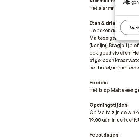
Alarmnummer:
wijzigen
Het alarmnummer op M
Eten & drinken:
Beh
Wei
De bekende Italiaanse
Maltese gerechten uit
(konijn), Bragjoli (bi
ook goed vis eten. He
afgeraden kraanwater 
het hotel/apparteme
Fooien:
Het is op Malta een 
Openingstijden:
Op Malta zijn de win
19.00 uur. In de toeri
Feestdagen: