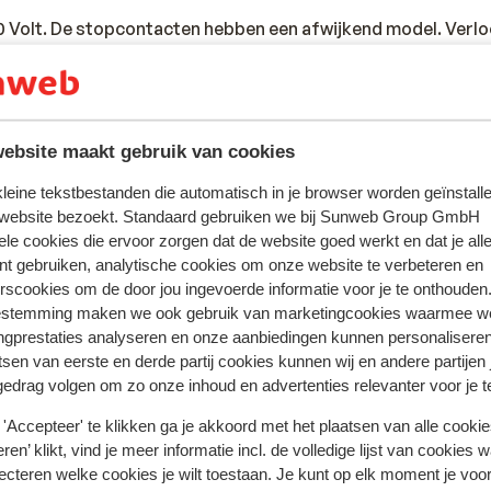
0 Volt. De stopcontacten hebben een afwijkend model. Verl
inkels en in de meeste hotels.
te zijn van een geldig paspoort of een geldige identiteitskaar
ebsite maakt gebruik van cookies
andse nationaliteit, dan is het belangrijk om na te vragen of 
 kleine tekstbestanden die automatisch in je browser worden geïnstalle
zijn. Dit vraag je na bij de ambassade van het land waar je he
 website bezoekt. Standaard gebruiken we bij Sunweb Group GmbH
en reist.
ele cookies die ervoor zorgen dat de website goed werkt en dat je alle
iste documenten is jouw eigen verantwoordelijkheid. Sunweb 
nt gebruiken, analytische cookies om onze website te verbeteren en
rscookies om de door jou ingevoerde informatie voor je te onthouden
rden gesteld.
estemming maken we ook gebruik van marketingcookies waarmee w
ngprestaties analyseren en onze aanbiedingen kunnen personalisere
tsen van eerste en derde partij cookies kunnen wij en andere partijen
gedrag volgen om zo onze inhoud en advertenties relevanter voor je 
ta gelden geen verplichte vaccinaties en worden voor standa
geraden. Voor actuele informatie betreffende vaccinaties e
'Accepteer' te klikken ga je akkoord met het plaatsen van alle cookies
eid en reizen kijk je op de site van LCR, https://www.lcr.nl/
ren’ klikt, vind je meer informatie incl. de volledige lijst van cookies w
ecteren welke cookies je wilt toestaan. Je kunt op elk moment je voo