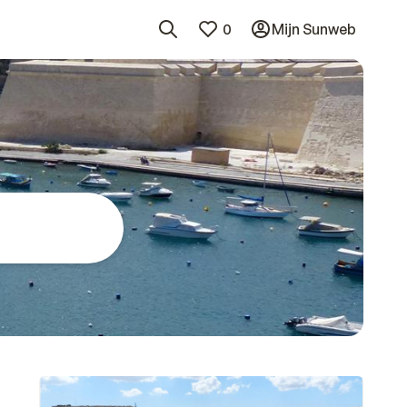
0
Mijn Sunweb