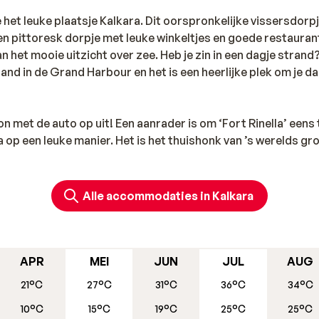
 het leuke plaatsje Kalkara. Dit oorspronkelijke vissersdorpj
een pittoresk dorpje met leuke winkeltjes en goede restauran
n het mooie uitzicht over zee. Heb je zin in een dagje strand
trand in de Grand Harbour en het is een heerlijke plek om je d
n met de auto op uit! Een aanrader is om ‘Fort Rinella’ eens 
 op een leuke manier. Het is het thuishonk van ’s werelds gr
et uitstekend commentaar bied je een unieke terugblik op h
aan de kust. In de buurt van Kalkara vind je nog andere leuke
als Birgu, Haz-Zabbar en Ix-Xghajra. Ontdek het zelf!
Alle accommodaties in Kalkara
APR
MEI
JUN
JUL
AUG
21°C
27°C
31°C
36°C
34°C
10°C
15°C
19°C
25°C
25°C