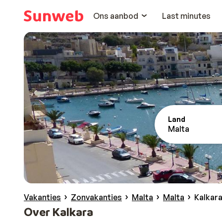
Ons aanbod
Last minutes
Land
Malta
Vakanties
Zonvakanties
Malta
Malta
Kalkar
Over Kalkara