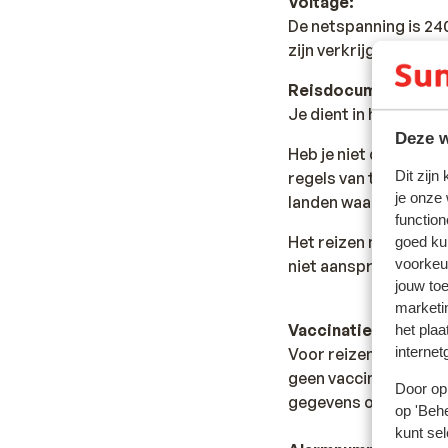
Voltage:
De netspanning is 24
zijn verkrijgbaar in w
Reisdocumenten:
Je dient in het bezit 
Deze w
Heb je niet de Nederl
Dit zijn
regels van toepassing 
je onze
landen waar je doorhe
function
Het reizen met de ju
goed ku
voorkeu
niet aansprakelijk wo
jouw to
marketi
Vaccinatie:
het plaa
internet
Voor reizen naar Mal
geen vaccinaties aan
Door op 
gegevens over gezondh
op 'Behe
kunt sel