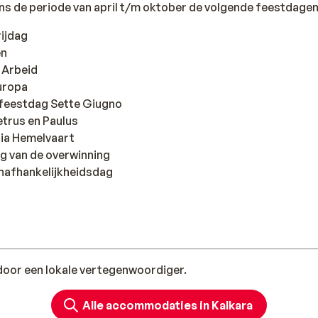
ens de periode van april t/m oktober de volgende feestdagen
rijdag
en
e Arbeid
uropa
e feestdag Sette Giugno
Petrus en Paulus
ria Hemelvaart
g van de overwinning
nafhankelijkheidsdag
oor een lokale vertegenwoordiger.
Alle accommodaties in Kalkara