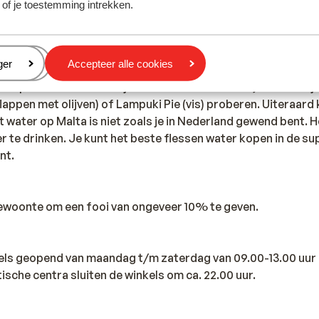
 of je toestemming intrekken.
alta voor politie, ambulance en brandweer is 112.
eren
ger
Accepteer alle cookies
 en Franse schotels kun je overal bestellen. Gelukkig zijn er
 te proberen. Wanneer je echt Maltees wilt eten, dan moet j
eflappen met olijven) of Lampuki Pie (vis) proberen. Uiteraard
t water op Malta is niet zoals je in Nederland gewend bent. 
te drinken. Je kunt het beste flessen water kopen in de su
nt.
gewoonte om een fooi van ongeveer 10% te geven.
kels geopend van maandag t/m zaterdag van 09.00-13.00 uur 
stische centra sluiten de winkels om ca. 22.00 uur.