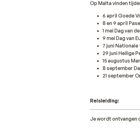
Op Malta vinden tijd
6 april Goede V
8 en 9 april Pas
1 mei Dag van d
9 mei Dag van E
7 juni National
29 juni Heilige 
15 augustus Ma
8 september Da
21 september O
Reisleiding:
Je wordt ontvangen d