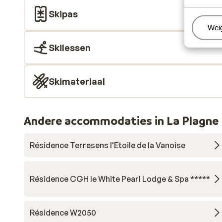
Skipas
Beh
Wei
Skilessen
Skimateriaal
Andere accommodaties in La Plagne
Résidence Terresens l'Etoile de la Vanoise
Résidence CGH le White Pearl Lodge & Spa *****
Résidence W2050