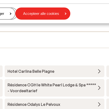
eren
ger
Accepteer alle cookies
Hotel Carlina Belle Plagne
Résidence CGH le White Pearl Lodge & Spa *****
- Voordeeltarief
Résidence Odalys Le Pelvoux