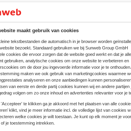
ebsite maakt gebruik van cookies
 kleine tekstbestanden die automatisch in je browser worden geïnstalle
 website bezoekt. Standaard gebruiken we bij Sunweb Group GmbH
ele cookies die ervoor zorgen dat de website goed werkt en dat je alle
nt gebruiken, analytische cookies om onze website te verbeteren en
oor deze accommodatie.
rscookies om de door jou ingevoerde informatie voor je te onthouden
estemming maken we ook gebruik van marketingcookies waarmee w
ngprestaties analyseren en onze aanbiedingen kunnen personalisere
tsen van eerste en derde partij cookies kunnen wij en andere partijen
gedrag volgen om zo onze inhoud en advertenties relevanter voor je 
Bekijk op kaart
'Accepteer' te klikken ga je akkoord met het plaatsen van alle cookies
ren’ klikt, vind je meer informatie incl. de volledige lijst van cookies w
ecteren welke cookies je wilt toestaan. Je kunt op elk moment je voo
 of je toestemming intrekken.