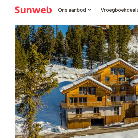
Ons aanbod
Vroegboekdeal