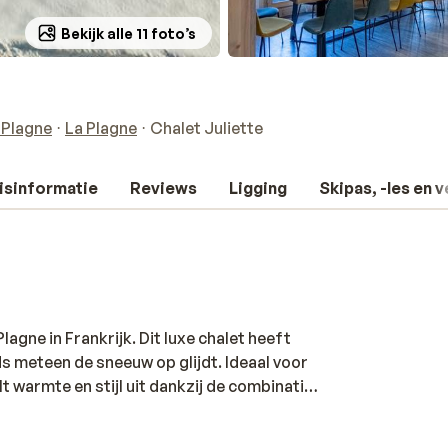
Bekijk alle 11 foto’s
 Plagne
La Plagne
Chalet Juliette
isinformatie
Reviews
Ligging
Skipas, -les en 
Plagne in Frankrijk. Dit luxe chalet heeft
ds meteen de sneeuw op glijdt. Ideaal voor
t warmte en stijl uit dankzij de combinatie
ruime, lichte woonkamer biedt een mooi
samen te komen na een dag buiten. Met zeven