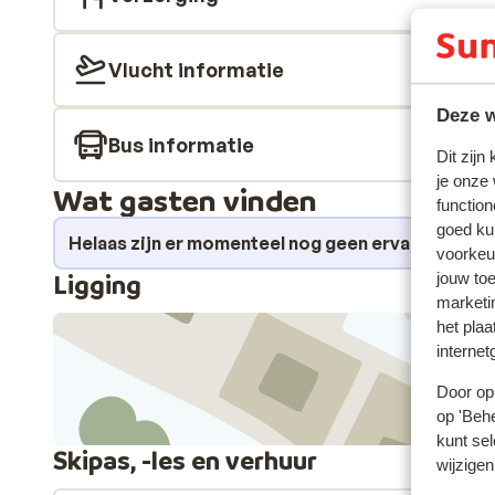
Vlucht informatie
Deze w
Bus informatie
Dit zijn
je onze
Wat gasten vinden
function
goed ku
Helaas zijn er momenteel nog geen ervaringen v
voorkeu
Ligging
jouw to
marketi
het plaa
internet
Door op 
op 'Behe
kunt sel
Skipas, -les en verhuur
wijzigen