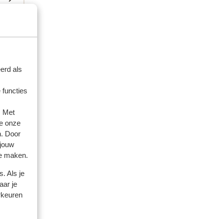
erd als
 functies
. Met
e onze
n. Door
 jouw
te maken.
. Als je
aar je
rkeuren