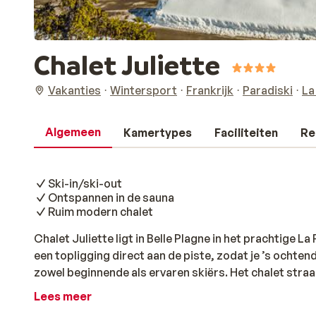
Chalet Juliette
Vakanties
Wintersport
Frankrijk
Paradiski
La
Algemeen
Kamertypes
Faciliteiten
Re
Ski-in/ski-out
Ontspannen in de sauna
Ruim modern chalet
Chalet Juliette ligt in Belle Plagne in het prachtige La 
een topligging direct aan de piste, zodat je ’s ochten
zowel beginnende als ervaren skiërs. Het chalet straal
van natuurlijke materialen en moderne accenten. De 
Lees meer
uitzicht op de bergen en voelt als een fijne plek om 