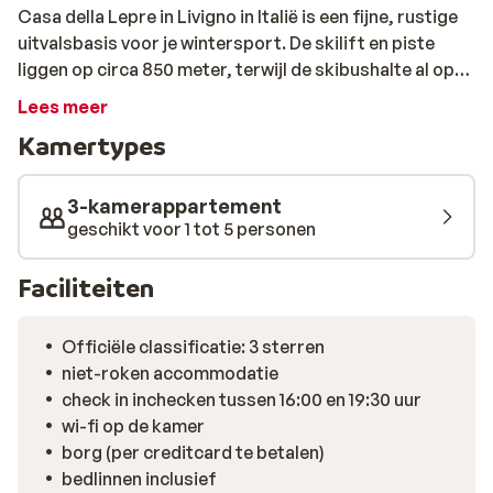
Casa della Lepre in Livigno in Italië is een fijne, rustige
uitvalsbasis voor je wintersport. De skilift en piste
liggen op circa 850 meter, terwijl de skibushalte al op
200 meter te vinden is, ideaal als je snel de bergen in
Lees meer
wilt. Het 3-kamerappartement voelt ruim en
Kamertypes
comfortabel aan, met een praktische inrichting waar je
na een actieve dag heerlijk tot rust komt. Denk aan
warme materialen, een gezellige zithoek en voldoende
3-kamerappartement
ruimte voor iedereen. Terwijl buiten de frisse berglucht
geschikt voor 1 tot 5 personen
hangt, geniet je binnen van een ontspannen, huiselijke
sfeer. Na het skiën berg je je uitrusting gemakkelijk op
Faciliteiten
in de skiberging met skischoenverwarming. De
volgende ochtend stap je dus weer in warme, droge
Officiële classificatie: 3 sterren
schoenen, een klein maar fijn detail dat je dag meteen
niet-roken accommodatie
goed laat beginnen. De ligging is rustig, maar toch
check in inchecken tussen 16:00 en 19:30 uur
praktisch: een supermarkt ligt op ongeveer 750 meter
wi-fi op de kamer
en met de skibus bereik je snel de levendige pistes en
borg (per creditcard te betalen)
het centrum van Livigno. Zo combineer je ontspanning
bedlinnen inclusief
met volop wintersportmogelijkheden. Sluit je dag af