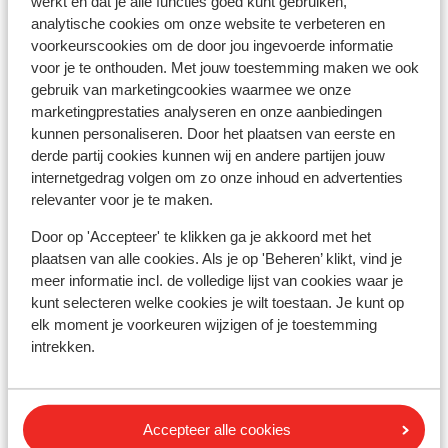
werkt en dat je alle functies goed kunt gebruiken,
analytische cookies om onze website te verbeteren en
voorkeurscookies om de door jou ingevoerde informatie
Andere accommodaties in Livigno
voor je te onthouden. Met jouw toestemming maken we ook
gebruik van marketingcookies waarmee we onze
Montivas Lodge
marketingprestaties analyseren en onze aanbiedingen
kunnen personaliseren. Door het plaatsen van eerste en
derde partij cookies kunnen wij en andere partijen jouw
Hotel Lac Salin Spa & Mountain Resort
internetgedrag volgen om zo onze inhoud en advertenties
relevanter voor je te maken.
Hotel Margherita
Door op 'Accepteer' te klikken ga je akkoord met het
plaatsen van alle cookies. Als je op 'Beheren’ klikt, vind je
Alexander Charme Hotel
meer informatie incl. de volledige lijst van cookies waar je
kunt selecteren welke cookies je wilt toestaan. Je kunt op
elk moment je voorkeuren wijzigen of je toestemming
Hotel Amerikan
intrekken.
Hotel Baita Cecilia
Accepteer alle cookies