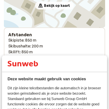
Bekijk op kaart
Afstanden
Skipiste: 850 m
Skibushalte: 200 m
Skilift: 850 m
(Mini)supermarkt: 750 m
Restaurant: 50 m
Rustig gelegen
Skipas, -les en verhuur
Deze website maakt gebruik van cookies
Dit zijn kleine tekstbestanden die automatisch in je browser
Skipas
worden geïnstalleerd als je onze website bezoekt.
Standaard gebruiken we bij Sunweb Group GmbH
functionele cookies die ervoor zorgen dat de website goed
Skimateriaal