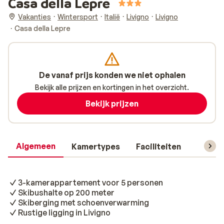
Casa della Lepre
Vakanties
Wintersport
Italië
Livigno
Livigno
Casa della Lepre
De vanaf prijs konden we niet ophalen
Bekijk alle prijzen en kortingen in het overzicht.
Bekijk prijzen
Algemeen
Kamertypes
Faciliteiten
Reisin
3-kamerappartement voor 5 personen
Skibushalte op 200 meter
Skiberging met schoenverwarming
Rustige ligging in Livigno