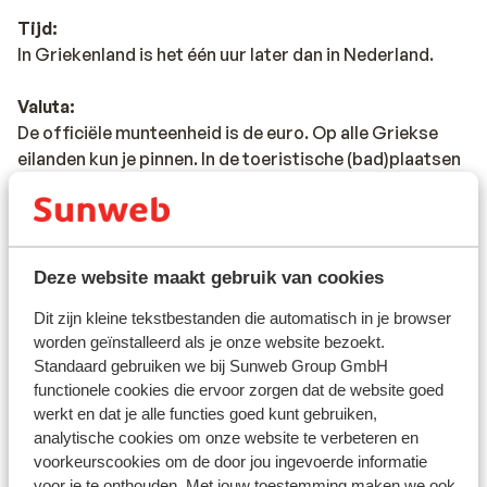
Tijd:
In Griekenland is het één uur later dan in Nederland.
Valuta:
De officiële munteenheid is de euro. Op alle Griekse
eilanden kun je pinnen. In de toeristische (bad)plaatsen
vind je veelal meerdere pinautomaten. Wil je betalen
met een credit card? Ook deze worden op veel plaatsen
geaccepteerd.
Deze website maakt gebruik van cookies
Voltage:
Het voltage is net als in Nederland 220 volt. Je hebt
Dit zijn kleine tekstbestanden die automatisch in je browser
geen verloopstekker nodig.
worden geïnstalleerd als je onze website bezoekt.
Standaard gebruiken we bij Sunweb Group GmbH
functionele cookies die ervoor zorgen dat de website goed
Reisdocumenten:
werkt en dat je alle functies goed kunt gebruiken,
Je dient in het bezit te zijn van een geldig paspoort of
analytische cookies om onze website te verbeteren en
een geldige identiteitskaart.
voorkeurscookies om de door jou ingevoerde informatie
Heb je niet de Nederlandse nationaliteit, dan is het
voor je te onthouden. Met jouw toestemming maken we ook