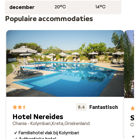
december
20°C
14°C
Populaire accommodaties
Fantastisch
8.4
Hotel Nereides
Se
Chania - Kolymbari
Kreta
Griekenland
Chan
Familiehotel vlak bij Kolymbari
R
r
Authentieke hotel