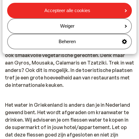
gebruiken bij noodgevallen.
Accepteer alle cookies
Eten & drinken:
Weiger
Houd je van lekker eten? In Griekenland ben je aan het
juiste adres. De Griekse keuken is divers. In de Griekse
Beheren
restaurants vind je zowel vlees- als visgerechten, maar
ook smaakvolle vegetarische gerechten. Denk maar
aan Gyros, Mousaka, Calamaris en Tzatziki. Trek in wat
anders? Ook dit is mogelijk. In de toeristische plaatsen
tref je een grote hoeveelheid aan van restaurants met
de internationale keuken.
Het water in Griekenland is anders dan je in Nederland
gewend bent. Het wordt afgeraden om kraanwater te
drinken. Wij adviseren je om flessen water te kopen in
de supermarkt of in jouw hotel/appartement. Let op
dat deze flessen goed zijn afgesloten en niet zijn