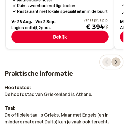
T
Ruim zwembad met ligstoelen
S
Restaurant met lokale specialiteiten in de buurt
i
vanaf prijs p.p.
Vr 28 Aug. - Wo 2 Sep.
Ma 1
€ 394
Logies ontbijt
2
pers.
All 
Bekijk
Praktische informatie
Hoofdstad:
De hoofdstad van Griekenland is Athene.
Taal:
De officiële taal is Grieks. Maar met Engels (en in
mindere mate met Duits) kun je vaak ook terecht.