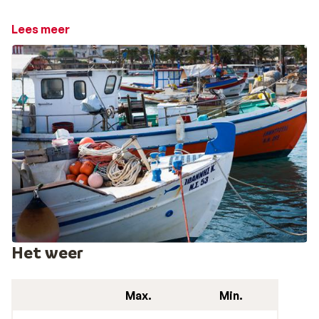
Olijfolie is niet meer weg te denken uit de Griekse
Lees meer
keuken. In dit pittoreske dorpje leven de meeste
bewoners dan ook van de olijven- en olijfolie industrie.
Tevens heeft de olie uit deze streek al meerdere prijzen
gewonnen. Neem dan ook zeker een flesje mee naar
huis om te verwerken in een heerlijke Griekse maaltijd.
Het weer
Max.
Min.