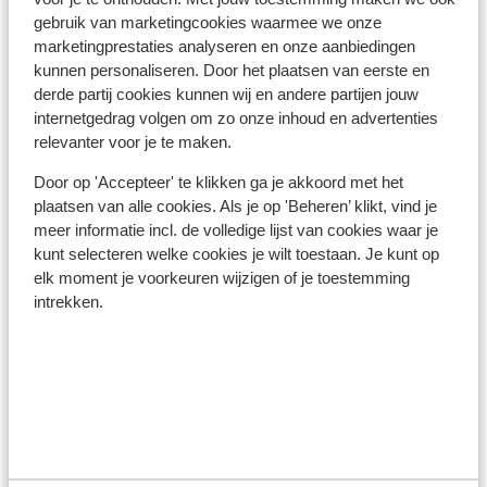
belangrijk om na te vragen of er andere regels van
gebruik van marketingcookies waarmee we onze
toepassing zijn. Dit vraag je na bij de ambassade van
marketingprestaties analyseren en onze aanbiedingen
het land waar je heen wilt en de landen waar je doorheen
kunnen personaliseren. Door het plaatsen van eerste en
reist.
derde partij cookies kunnen wij en andere partijen jouw
internetgedrag volgen om zo onze inhoud en advertenties
Het reizen met de juiste documenten is jouw eigen
relevanter voor je te maken.
verantwoordelijkheid. Sunweb kan hiervoor niet
Door op 'Accepteer' te klikken ga je akkoord met het
aansprakelijk worden gesteld.
plaatsen van alle cookies. Als je op 'Beheren’ klikt, vind je
meer informatie incl. de volledige lijst van cookies waar je
Vaccinatie:
kunt selecteren welke cookies je wilt toestaan. Je kunt op
elk moment je voorkeuren wijzigen of je toestemming
Voor actuele informatie betreffende vaccinaties en
intrekken.
andere gegevens over gezondheid en reizen vind je op
de site van LCR: https://www.lcr.nl/.
Alarmnummer:
Het alarmnummer in Griekenland voor de politie is 100.
Wanneer je een ambulance nodig hebt, dan dien je 166 te
bellen. Let op, deze alarmnummers mag je alleen