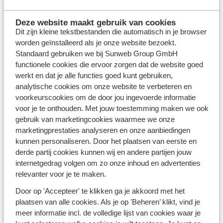
Een wintersport in de voorjaarsvakantie is voor
iedereen het perfecte moment om even helemaal op te
Deze website maakt gebruik van cookies
laden na een lange winter. Urenlang in de frisse
Dit zijn kleine tekstbestanden die automatisch in je browser
berglucht met een voorjaarszonnetje en een dik pak
worden geïnstalleerd als je onze website bezoekt.
sneeuw waar je eindeloos overheen skiet. Na een dag
Standaard gebruiken we bij Sunweb Group GmbH
op de piste is het heerlijk thuiskomen in je hotel,
functionele cookies die ervoor zorgen dat de website goed
appartement
of chalet. In een appartement aan de
werkt en dat je alle functies goed kunt gebruiken,
piste bijvoorbeeld, zodat je nóg meer uit je skivakantie
analytische cookies om onze website te verbeteren en
haalt. Of kies voor de
luxe
van een all inclusive hote
l
,
voorkeurscookies om de door jou ingevoerde informatie
vaak met zwembad, jacuzzi, Turks stoombad en sauna.
voor je te onthouden. Met jouw toestemming maken we ook
En ‘s avonds staan de fijnste maaltijden voor je klaar.
gebruik van marketingcookies waarmee we onze
Ook prettig: je eigen chalet waar je genoeg ruimte hebt
marketingprestaties analyseren en onze aanbiedingen
om uitgebreid te koken en spelletjes te spelen. Of je nu
kunnen personaliseren. Door het plaatsen van eerste en
met de
familie
, je geliefde of vrienden naar de sneeuw
derde partij cookies kunnen wij en andere partijen jouw
trekt: in de voorjaarsvakantie vind je precies de
internetgedrag volgen om zo onze inhoud en advertenties
accommodatie die je zoekt.
relevanter voor je te maken.
Door op 'Accepteer' te klikken ga je akkoord met het
Winterse activiteiten tijdens je wintersport in
de voorjaarsvakantie
plaatsen van alle cookies. Als je op 'Beheren’ klikt, vind je
meer informatie incl. de volledige lijst van cookies waar je
De voorjaarsvakantie is een perfecte periode om op