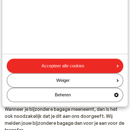
Hieronder vind je een kleine opsomming van afwijkende
bagage die je kunt meenemen:
• Duikuitrusting
• Fiets
• Golfuitrusting
• Kite, waveboard of wakeboard
Accepteer alle cookies
• Muziekinstrumenten
Weiger
• Surfplank
Beheren
• Visuitrusting
Wanneer je bijzondere bagage meeneemt, dan is het
ook noodzakelijk dat je dit aan ons doorgeeft. Wij
melden jouw bijzondere bagage dan voor je aan voor de
transfer.