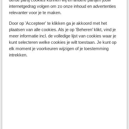
derde partij cookies kunnen wij en andere partijen jouw
vanwege de hoge kosten die hiervoor worden
internetgedrag volgen om zo onze inhoud en advertenties
verrekend. Informeer voorafgaand uw vakantie
relevanter voor je te maken.
hierover bij uw provider. Wilt u gebruikmaken van het
Door op 'Accepteer' te klikken ga je akkoord met het
internet via je telefoon? Wij raden aan om dit via een
plaatsen van alle cookies. Als je op 'Beheren’ klikt, vind je
Wireless netwerk te doen. Zet ook altijd in het
meer informatie incl. de volledige lijst van cookies waar je
buitenland uw dataroaming uit.
kunt selecteren welke cookies je wilt toestaan. Je kunt op
elk moment je voorkeuren wijzigen of je toestemming
Alarmnummer:
intrekken.
Het alarmnummer in Egypte voor de politie is 122. Het
nummer van de brandweer is 180 en indien je een
ambulance nodig heeft, bel je 123.
Bagage:
Neem je afwijkende bagage mee, dan kun je dit
aangeven tijdens de online boeking. Geef je dit direct
door, dan word er na de boeking contact met je
opgenomen door een medewerker van het Contact
Center. De medewerker neemt de procedure met je
door.