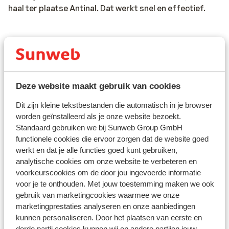
haal ter plaatse Antinal. Dat werkt snel en effectief.
Vaccinatie:
Voor actuele informatie betreffende vaccinaties en
andere gegevens over gezondheid en reizen kijk op de
site van LCR: https://www.lcr.nl/.
Deze website maakt gebruik van cookies
Let op:
Dit zijn kleine tekstbestanden die automatisch in je browser
Door de sterk wisselende dollarkoers hebben wij de
worden geïnstalleerd als je onze website bezoekt.
prijs voor het visum in dollars gepubliceerd, maar ter
Standaard gebruiken we bij Sunweb Group GmbH
plaatse kun je het visum gewoon in euro's betalen.
functionele cookies die ervoor zorgen dat de website goed
werkt en dat je alle functies goed kunt gebruiken,
Mocht je een excursie willen boeken, neem hier dan ook
analytische cookies om onze website te verbeteren en
genoeg euro's voor mee. Wegens de hoge koers is het
voorkeurscookies om de door jou ingevoerde informatie
beter om dit met euro's te betalen.
voor je te onthouden. Met jouw toestemming maken we ook
gebruik van marketingcookies waarmee we onze
Telefoneren:
marketingprestaties analyseren en onze aanbiedingen
Je kunt met je mobiele telefoon telefoneren in Egypte.
kunnen personaliseren. Door het plaatsen van eerste en
Wij adviseren om dit zoveel mogelijk te beperken,