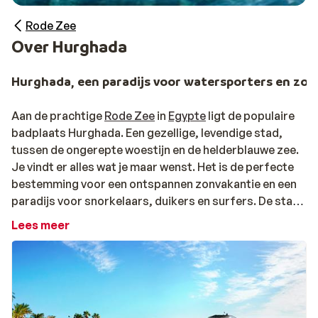
Rode Zee
Over Hurghada
Hurghada, een paradijs voor watersporters en zo
Aan de prachtige
Rode Zee
in
Egypte
ligt de populaire
badplaats Hurghada. Een gezellige, levendige stad,
tussen de ongerepte woestijn en de helderblauwe zee.
Je vindt er alles wat je maar wenst. Het is de perfecte
bestemming voor een ontspannen zonvakantie en een
paradijs voor snorkelaars, duikers en surfers. De stad
bestaat uit verschillende wijken waaronder het
Lees meer
moderne toeristische centrum Sakkala en het oude
centrum Dahar waar je de echte Egyptische sfeer
opsnuift. Langs de lange kuststrook zuidelijk van
Sakkala liggen prachtige hotels, vaak direct aan het
strand. Ten zuiden van de stad ligt het vliegveld van