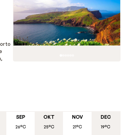
Porto
e
n,
rand,
ripje
as
.
SEP
OKT
NOV
DEC
n
26°C
25°C
21°C
19°C
jn