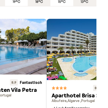
19°C
18°C
15°C
13°C
 een
n rond
(zo’n
dgele
je het
k een
om
Fantastisch
8.9
Fa
8.6
en Vila Petra
Aparthotel Brisa Sol
ortugal
Albufeira
Algarve
Portugal