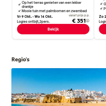
Op het terras genieten van een lekker
G
drankje
P
Mooie tuin met palmbomen en zwembad
vanaf prijs p.p.
Vr 9 Okt. - Wo 14 Okt.
Zo 2
€ 351
Logies ontbijt
2
pers.
Logi
Bekijk
Regio's