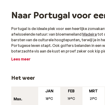
Naar Portugal voor e
Portugal is de ideale plek voor een heerlijke zonvakanti
afwisselende natuur: van bloemeneiland
Madeira
tot 
barsten van de culturele hoogtepunten, terwijl je in h
Portugese leven stapt. Ook golfers belanden in een wa
boterzachte vis aan de kust en proef zeker ook kip pir
paprikapoeder. Van noord naar zuid vind je fijne hot
Lees meer
in de stad of in de binnenlanden. Waar ga jij naartoe i
De mooiste stranden, wijn drinken en de natu
Het weer
Ga je met familie, vrienden of je geliefde naar Port
of juist logeren in een knus bergdorp, een strandvaka
door het land: in Portugal creëer je eenvoudig je ideale
JAN
FEB
MRT
Geniet van verfrissende drankjes aan de bar, neem no
Max.
18°C
19°C
21°C
heerlijke maaltijden. In districten met minder strand,