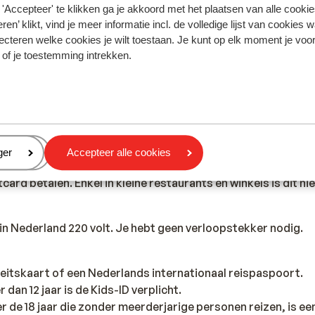
'Accepteer' te klikken ga je akkoord met het plaatsen van alle cookies
ren’ klikt, vind je meer informatie incl. de volledige lijst van cookies w
ecteren welke cookies je wilt toestaan. Je kunt op elk moment je voo
Portugees, maar met Engels of Frans kan je er ook vaak terech
 of je toestemming intrekken.
ur vroeger dan in Nederland.
eid is de euro. Met je bankpas kun je geld opnemen via de b
n de toeristische centra zijn voldoende bankautomaten aanwe
eren
ger
Accepteer alle cookies
en betaling met bankkaart mogelijk. Daarnaast kun je op st
card betalen. Enkel in kleine restaurants en winkels is dit nie
s in Nederland 220 volt. Je hebt geen verloopstekker nodig.
teitskaart of een Nederlands internationaal reispaspoort.
 dan 12 jaar is de Kids-ID verplicht.
r de 18 jaar die zonder meerderjarige personen reizen, is e