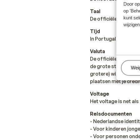
Door op 
Taal
op 'Behe
kunt sel
De officiële taal is 
wijzigen
Tijd
In Portugal is het 1 u
Valuta
De officiële munteenh
de grote steden en i
Beh
Wei
grotere) winkels is e
plaatsen met je credit
Voltage
Het voltage is net al
Reisdocumenten
- Nederlandse identi
- Voor kinderen jonger
- Voor personen onde