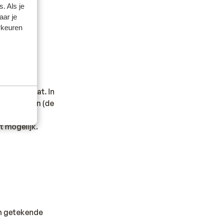
. Als je
aar je
rkeuren
t.
ankautomaat. In
zig. Ook in (de
eeds meer
t mogelijk.
en getekende