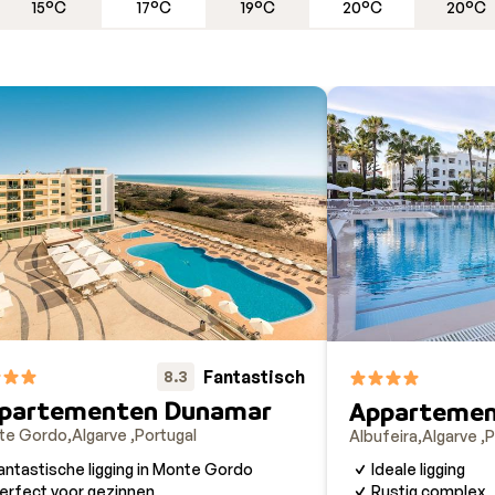
15°C
17°C
19°C
20°C
20°C
 minute
naar Portugal? De aanbiedingen hebben we voor je op
antieland is, is het weer. ‘s Zomers is het met temperature
zachte winters (18 tot 20 graden) en het hoge aantal zonuren 
gal ook een perfecte winterzonbestemming. Naast op de gou
delen. Op de
Azoren
bijvoorbeeld. Op de groene eilanden heb 
els. Doe mee aan een wijnproeverij in Noord-Portugal en maa
otten aan de zuidkust. Onderweg heb je zelfs een grote kans 
bon
struin je door eeuwenoude straatjes en langs originele
n vakantie naar Portugal?
Fantastisch
8.3
partementen Dunamar
Appartement
te Gordo
Algarve
Portugal
Albufeira
Algarve
P
antastische ligging in Monte Gordo
Ideale ligging
erfect voor gezinnen
Rustig complex