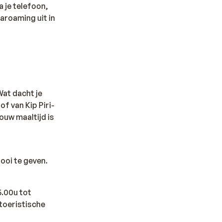
a je telefoon,
taroaming uit in
Wat dacht je
f van Kip Piri-
jouw maaltijd is
ooi te geven.
5.00u tot
 toeristische