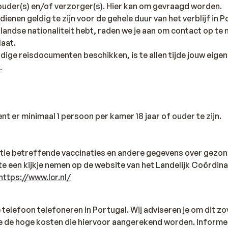
 ouder(s) en/of verzorger(s). Hier kan om gevraagd worden.
ienen geldig te zijn voor de gehele duur van het verblijf in P
rlandse nationaliteit hebt, raden we je aan om contact op t
aat.
eldige reisdocumenten beschikken, is te allen tijde jouw eigen
.
ent er minimaal 1 persoon per kamer 18 jaar of ouder te zijn.
tie betreffende vaccinaties en andere gegevens over gezon
ste een kijkje nemen op de website van het Landelijk Coördi
https://www.lcr.nl/
 telefoon telefoneren in Portugal. Wij adviseren je om dit zo
 de hoge kosten die hiervoor aangerekend worden. Informee