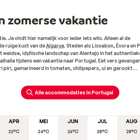
en zomerse vakantie
e. Je vindt hier namelijk voor ieder iets wils. Alleen al de
de ruige kust van de
Algarve
. Steden als Lissabon, Évora en 
et weidse, idyllische landschap van Alentejo in het authentiek
lhalla tijdens een vakantie naar Portugal. Eet vers gevange
i piri, gemarineerd in tomaten, chilipepers, ui en gerookt
els en appartementen voor een zorgeloze vakantie: aan het st
n Portugal?
ur bewonderen in Portugal
Alle accommodaties in Portugal
ugal voor een vakantie? Goede keuze! Een romantisch stedent
ntie met het hele gezin of een
roadtrip
met vrienden kris-kr
 vakantie. In een all inclusive hotel word je volledig ontzorgd
APR
MEI
JUN
JUL
AUG
g een duik in het zwembad, ontspan in de sauna en geniet va
22°C
24°C
26°C
28°C
28°C
 zoals
Alentejo
en
Noord-Portugal
is het heerlijk wandelen, wi