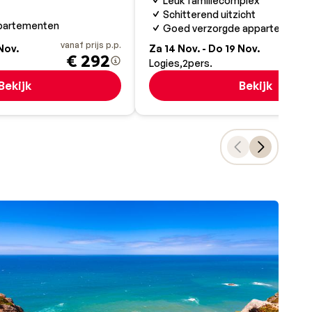
Leuk familiecomplex
Schitterend uitzicht
ppartementen
Goed verzorgde appartemente
vanaf prijs p.p.
va
Nov.
Za 14 Nov. - Do 19 Nov.
€ 292
Logies
2
pers.
Bekijk
Bekijk