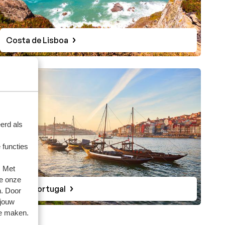
Costa de Lisboa
erd als
 functies
. Met
e onze
Noord Portugal
n. Door
 jouw
te maken.