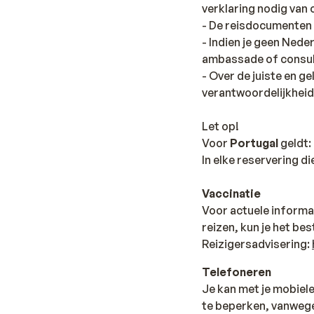
verklaring nodig van
- De reisdocumenten d
- Indien je geen Nede
ambassade of consul
- Over de juiste en g
verantwoordelijkheid
Let op!
Voor
Portugal
geldt:
In elke reservering di
Vaccinatie
Voor actuele informa
reizen, kun je het be
Reizigersadvisering:
Telefoneren
Je kan met je mobiele
te beperken, vanwege