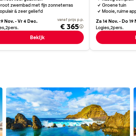
root zwembad met fijn zonneterras
Groene tuin
opulair & zeer geliefd
Mooie, ruime a
vanaf prijs p.p.
9 Nov. - Vr 4 Dec.
Za 14 Nov. - Do 19 
€ 365
es
2
pers.
Logies
2
pers.
Bekijk