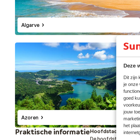
Algarve
Deze w
Dit zijn
je onze
function
goed ku
voorkeu
jouw to
Azoren
marketi
het plaa
Praktische informatie
Hoofdstad
internet
De hoofdstad van Por