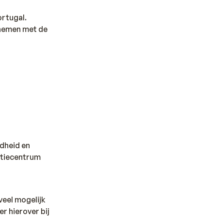
ortugal.
e nemen met de
dheid en
natiecentrum
veel mogelijk
r hierover bij