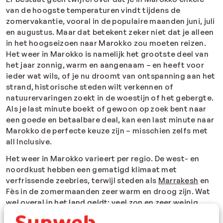
van de hoogste temperaturen vindt tijdens de
zomervakantie, vooral in de populaire maanden juni, juli
en augustus. Maar dat betekent zeker niet dat je alleen
in het hoogseizoen naar Marokko zou moeten reizen.
Het weer in Marokko is namelijk het grootste deel van
het jaar zonnig, warm en aangenaam – en heeft voor
ieder wat wils, of je nu droomt van ontspanning aan het
strand, historische steden wilt verkennen of
natuurervaringen zoekt in de woestijn of het gebergte.
Als je last minute boekt of gewoon op zoek bent naar
een goede en betaalbare deal, kan een last minute naar
Marokko de perfecte keuze zijn – misschien zelfs met
all Inclusive.
Het weer in Marokko varieert per regio. De west- en
noordkust hebben een gematigd klimaat met
verfrissende zeebries, terwijl steden als
Marrakesh
en
Fès in de zomermaanden zeer warm en droog zijn. Wat
wel overal in het land geldt: veel zon en zeer weinig
neerslag – met tot wel 10–12 zonuren per dag in de