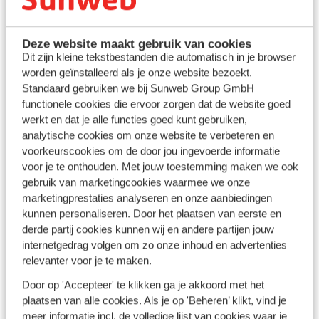
zomer.
Het weer in Marokko in maart, april en mei
Deze website maakt gebruik van cookies
Een
voorjaarsvakantie
naar Marokko biedt milde
Dit zijn kleine tekstbestanden die automatisch in je browser
ochtenden, warme dagen en volop zon – perfect voor
worden geïnstalleerd als je onze website bezoekt.
wie alvast van de zomer wil genieten. In
maart
liggen de
Standaard gebruiken we bij Sunweb Group GmbH
dagtemperaturen meestal rond de 20-23°C, wat het
functionele cookies die ervoor zorgen dat de website goed
ideaal maakt voor zowel sightseeing in steden zoals
werkt en dat je alle functies goed kunt gebruiken,
Marrakesh en Fès als voor uitstapjes in het
analytische cookies om onze website te verbeteren en
Atlasgebergte.
In
april
stijgt de temperatuur naar
voorkeurscookies om de door jou ingevoerde informatie
ongeveer 25°C en met langere zonuren is het een
voor je te onthouden. Met jouw toestemming maken we ook
uitstekende tijd voor all Inclusive-vakanties aan de kust
gebruik van marketingcookies waarmee we onze
of een verblijf in een exotische riad in het binnenland.
marketingprestaties analyseren en onze aanbiedingen
Mei
markeert de overgang naar de zomer, met
kunnen personaliseren. Door het plaatsen van eerste en
temperaturen van 27-30°C – ideaal voor wie warmte
derde partij cookies kunnen wij en andere partijen jouw
zoekt, maar de extreme hitte van juli en augustus wil
internetgedrag volgen om zo onze inhoud en advertenties
vermijden.
relevanter voor je te maken.
Door op 'Accepteer' te klikken ga je akkoord met het
Het weer in Marokko in september, oktober en
plaatsen van alle cookies. Als je op 'Beheren’ klikt, vind je
november
meer informatie incl. de volledige lijst van cookies waar je