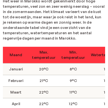
Het weer in Marokko wordt gekenmerkt door hoge
temperaturen, veel zon en zeer weinig neerslag – vooral
in de zomermaanden. Het klimaat varieert van de kust
tot de woestijn, maar waar je ook reist in het land, kun
je rekenen op warme dagen en zonnig weer. In de
onderstaande tabel vind je een overzicht van de
temperaturen, watertemperaturen en het aantal
regenvrije dagen per maand in Marokko.
Max.
Min.
Maand
Waterte
temperatuur
temperatuur
Januari
20°C
8°C
1
Februari
21°C
9°C
1
Maart
22°C
11°C
1
April
22°C
12°C
1