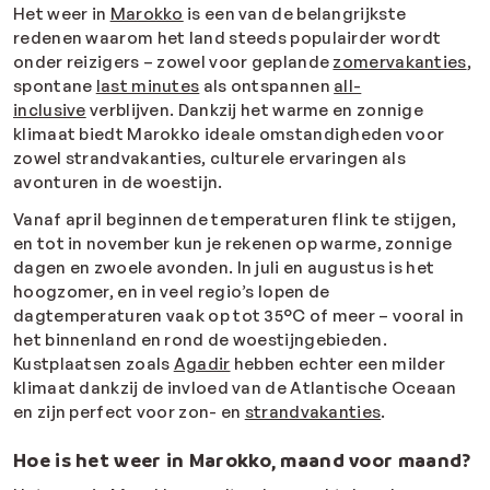
Het weer in
Marokko
is een van de belangrijkste
redenen waarom het land steeds populairder wordt
onder reizigers – zowel voor geplande
zomervakanties
,
spontane
last minutes
als ontspannen
all-
inclusive
verblijven. Dankzij het warme en zonnige
klimaat biedt Marokko ideale omstandigheden voor
zowel strandvakanties, culturele ervaringen als
avonturen in de woestijn.
Vanaf april beginnen de temperaturen flink te stijgen,
en tot in november kun je rekenen op warme, zonnige
dagen en zwoele avonden. In juli en augustus is het
hoogzomer, en in veel regio’s lopen de
dagtemperaturen vaak op tot 35°C of meer – vooral in
het binnenland en rond de woestijngebieden.
Kustplaatsen zoals
Agadir
hebben echter een milder
klimaat dankzij de invloed van de Atlantische Oceaan
en zijn perfect voor zon- en
strandvakanties
.
Hoe is het weer in Marokko, maand voor maand?