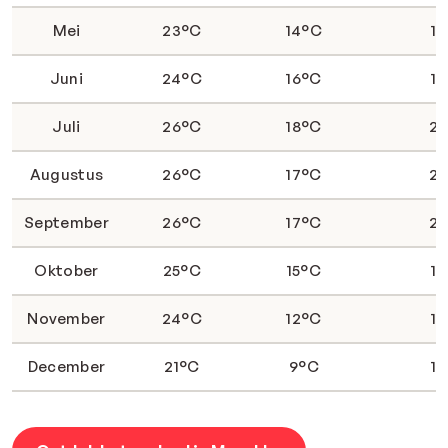
Mei
23°C
14°C
1
Juni
24°C
16°C
1
Juli
26°C
18°C
2
Augustus
26°C
17°C
2
September
26°C
17°C
2
Oktober
25°C
15°C
1
November
24°C
12°C
1
December
21°C
9°C
1