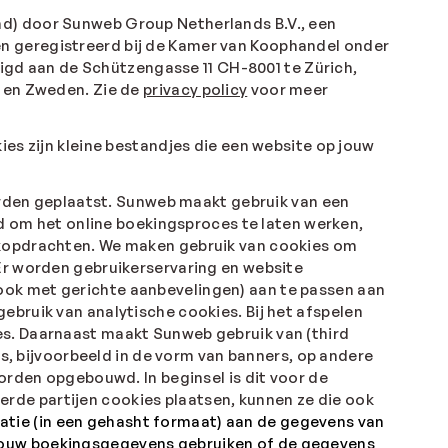
md) door Sunweb Group Netherlands B.V., een
n geregistreerd bij de Kamer van Koophandel onder
gd aan de Schützengasse 11 CH-8001 te Zürich,
k en Zweden. Zie de
privacy policy
voor meer
ies zijn kleine bestandjes die een website op jouw
worden geplaatst. Sunweb maakt gebruik van een
ld om het online boekingsproces te laten werken,
oekopdrachten. We maken gebruik van cookies om
Er worden gebruikerservaring en website
ook met gerichte aanbevelingen) aan te passen aan
ebruik van analytische cookies. Bij het afspelen
es. Daarnaast maakt Sunweb gebruik van (third
es, bijvoorbeeld in de vorm van banners, op andere
orden opgebouwd. In beginsel is dit voor de
rde partijen cookies plaatsen, kunnen ze die ook
atie (in een gehasht formaat) aan de gegevens van
 jouw boekingsgegevens gebruiken of de gegevens