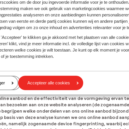
rscookies om de door jou ingevoerde informatie voor je te onthouden
estemming maken we ook gebruik van marketingcookies waarmee w
cookies wilt accepteren. Hoe je dit kunt instellen kun je het
ngprestaties analyseren en onze aanbiedingen kunnen personalisere
r verandert dan bestaat de kans dat je meerdere functies op
tsen van eerste en derde partij cookies kunnen wij en andere partijen
gedrag volgen om zo onze inhoud en advertenties relevanter voor je 
vertentie cookies dan kun je dit tevens aangeven bij
Your O
'Accepteer' te klikken ga je akkoord met het plaatsen van alle cookies
ren’ klikt, vind je meer informatie incl. de volledige lijst van cookies w
ecteren welke cookies je wilt toestaan. Je kunt op elk moment je voo
 website (bepaalde) advertentiecookies hebt uitgeschakeld,
 of je toestemming intrekken.
zameld. Het kan nog wel voorkomen dat je van ons algemene 
ogle-signals zijn sessiegegevens van sites en apps die Go
hebben aangezet. Via de volgende link kun je advertentiepe
eren
ger
Accepteer alle cookies
", die wordt beheerd door Kickbite GmbH, Mehringdamm 32-3
online aanbod en de effectiviteit van de vormgeving ervan t
 van bezoeken aan onze website analyseren (de zogenaamde
 begrijpen welke onderdelen van ons online aanbod bijzonde
Op basis van deze analyse kunnen we ons online aanbod aanp
ën, namelijk zogenaamde device fingerprinting, waarbij e