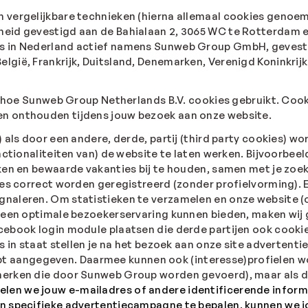
 vergelijkbare technieken (hierna allemaal cookies genoe
eid gevestigd aan de Bahialaan 2, 3065 WC te Rotterdam e
s in Nederland actief namens Sunweb Group GmbH, gevesti
gië, Frankrijk, Duitsland, Denemarken, Verenigd Koninkrij
r hoe Sunweb Group Netherlands B.V. cookies gebruikt. Cook
n onthouden tijdens jouw bezoek aan onze website.
 als door een andere, derde, partij (third party cookies) 
nctionaliteiten van) de website te laten werken. Bijvoorbee
eken en bewaarde vakanties bij te houden, samen met je z
ies correct worden geregistreerd (zonder profielvorming). 
naleren. Om statistieken te verzamelen en onze website (
 een optimale bezoekerservaring kunnen bieden, maken wij g
cebook login module plaatsen die derde partijen ook cooki
 in staat stellen je na het bezoek aan onze site advertenti
 hebt aangegeven. Daarmee kunnen ook (interesse)profielen w
erken die door Sunweb Group worden gevoerd), maar als de
elen we jouw e-mailadres of andere identificerende inform
en specifieke advertentiecampagne te bepalen, kunnen we