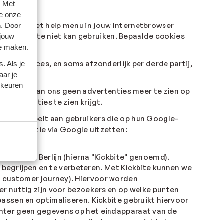
. Met
e onze
 beste via het help menu in jouw Internetbrowser
n. Door
 onze website niet kan gebruiken. Bepaalde cookies
 jouw
te maken.
nline Choices
, en soms afzonderlijk per derde partij,
. Als je
aar je
rkeuren
 krijg je van ons geen advertenties meer te zien op
advertenties te zien krijgt.
ogle koppelt aan gebruikers die op hun Google-
rsonalisatie via Google uitzetten:
4, 10961 Berlijn (hierna "Kickbite" genoemd).
e begrijpen en te verbeteren. Met Kickbite kunnen we
 customer journey). Hiervoor worden
r nuttig zijn voor bezoekers en op welke punten
assen en optimaliseren. Kickbite gebruikt hiervoor
chter geen gegevens op het eindapparaat van de