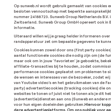
Op sunweb.nl wordt gebruik gemaakt van cookies en
besloten vennootschap met beperkte aansprakelijkh
nummer 24188723. Sunweb Group Netherlands B.V. i
Zwitserland. Sunweb Group GmbH opereert ook in Bel
informatie.
Uiteraard willen wij je graag helder informeren ove
randapparatuur zet om bepaalde gegevens te kunne
Cookies kunnen zowel door ons (first party cookies)
aantal functionele cookies die nodig zijn om (de fu
maar ook om in jouw ‘favorieten’ je geboekte, bek
affiliate-transacties bij te houden, zodat commiss
performance cookies geplaatst om problemen te sig
de wensen en interesses van de bezoeker, zodat wij
van Youtube video’s en het gebruikmaken van de Fa
party) advertentiecookies (tracking cookies) die ons
websites te tonen of juist niet te tonen als je dit
(advertentie)diensten aan ons (Sunweb en andere m
voor hun eigen doeleinden gebruiken.
Hiervoor kopp
deze advertentieplatforms. Om ons publiek voor e