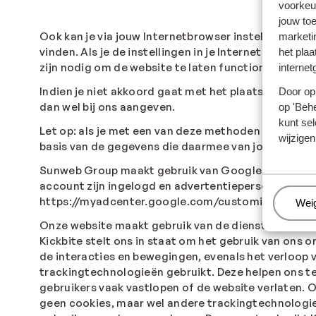
voorkeu
jouw to
Ook kan je via jouw Internetbrowser instellen of je 
marketi
vinden. Als je de instellingen in je Internetbrowse
het plaa
zijn nodig om de website te laten functioneren.
internet
Indien je niet akkoord gaat met het plaatsen van ad
Door op 
dan wel bij ons aangeven.
op 'Behe
kunt sel
Let op: als je met een van deze methoden voor onze
wijzigen
basis van de gegevens die daarmee van jou zijn ver
Sunweb Group maakt gebruik van Google Signals. Go
account zijn ingelogd en advertentiepersonalisatie 
https://myadcenter.google.com/customize.
Beh
Wei
Onze website maakt gebruik van de dienst "Kickbite
Kickbite stelt ons in staat om het gebruik van ons 
de interacties en bewegingen, evenals het verloop
trackingtechnologieën gebruikt. Deze helpen ons te
gebruikers vaak vastlopen of de website verlaten. 
geen cookies, maar wel andere trackingtechnologie