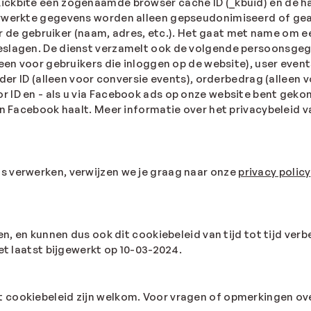
ickbite een zogenaamde browser cache ID (_kbuid) en de h
verwerkte gegevens worden alleen gepseudonimiseerd of g
 gebruiker (naam, adres, etc.). Het gaat met name om ee
eslagen. De dienst verzamelt ook de volgende persoonsgeg
leen voor gebruikers die inloggen op de website), user even
rder ID (alleen voor conversie events), orderbedrag (alleen 
 ID en - als u via Facebook ads op onze website bent gekom
en Facebook haalt. Meer informatie over het privacybeleid v
s verwerken, verwijzen we je graag naar onze
privacy policy
en, en kunnen dus ook dit cookiebeleid van tijd tot tijd ve
et laatst bijgewerkt op 10-03-2024.
 cookiebeleid zijn welkom. Voor vragen of opmerkingen ove