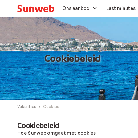
Ons aanbod
Last minutes
Zonvakanties
Wintersport
Cookiebeleid
Autovakanties
Aanbiedingen
Extra services
Vakanties
Cookies
Cookiebeleid
Hoe Sunweb omgaat met cookies