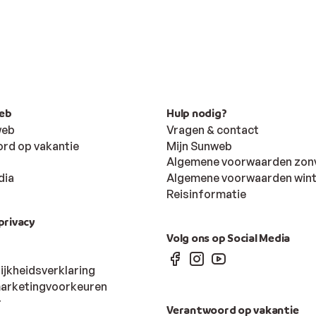
eb
Hulp nodig?
web
Vragen & contact
rd op vakantie
Mijn Sunweb
Algemene voorwaarden zon
dia
Algemene voorwaarden win
Reisinformatie
privacy
Volg ons op Social Media
ijkheidsverklaring
 marketingvoorkeuren
r
Verantwoord op vakantie