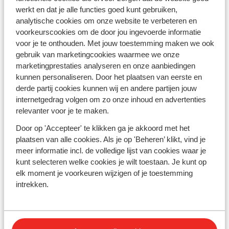
een chalet kunt huren op basis van
halfpension
of met
werkt en dat je alle functies goed kunt gebruiken,
catering service? Dat is het beste van beide werelden:
analytische cookies om onze website te verbeteren en
een
appartement
waar je van alle gemakken bent
voorkeurscookies om de door jou ingevoerde informatie
voorzien, maar wel aanschuiven voor het diner als je
voor je te onthouden. Met jouw toestemming maken we ook
thuiskomt na een lange dag skiën. Je vindt chalets in
gebruik van marketingcookies waarmee we onze
verschillende groottes van vier tot meer dan 15
marketingprestaties analyseren en onze aanbiedingen
personen. Bovendien is je
skipas bij Sunweb altijd
kunnen personaliseren. Door het plaatsen van eerste en
inclusief
. Welk chalet wordt jouw favoriet?
derde partij cookies kunnen wij en andere partijen jouw
internetgedrag volgen om zo onze inhoud en advertenties
Ga op winters avontuur vanuit je chalet
relevanter voor je te maken.
Een skichalet is het ideale startpunt voor winterse
Door op 'Accepteer' te klikken ga je akkoord met het
avonturen. Ga bijvoorbeeld op skivakantie naar het
plaatsen van alle cookies. Als je op 'Beheren’ klikt, vind je
Oostenrijkse Mayrhofen of het Franse Val Thorens en
meer informatie incl. de volledige lijst van cookies waar je
geniet van topcondities. Ben je een beginnende skiër?
kunt selecteren welke cookies je wilt toestaan. Je kunt op
Ga dan voor een chalet in bijvoorbeeld Skicircus
elk moment je voorkeuren wijzigen of je toestemming
Saalbach Hinterglemm Leogang Fieberbrunn. Ben je
intrekken.
juist gevorderd en ski je graag van de tofste
afdalingen? Ga dan voor
Ski Arlberg
in Oostenrijk
of
Les 4 Vallées
in Zwitserland.
Ook voor de
Oostenrijkse après-ski
zit je in alle gebieden waar we