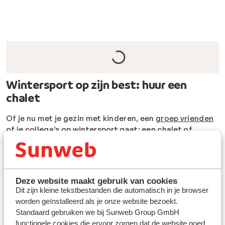
Wintersport op zijn best: huur een
chalet
Of je nu met je gezin met kinderen, een
groep vrienden
of je collega’s op wintersport gaat: een chalet of
vakantiehuis huren in
Oostenrijk
of
Frankrijk
is een
uitstekend idee. Het fijne aan een chalet is dat ze vaak
van alle gemakken voorzien zijn, net zoals thuis. Zit je
het liefst midden in het centrum met restaurants en
Deze website maakt gebruik van cookies
winkels op loopafstand of vind je het belangrijker dat je
Dit zijn kleine tekstbestanden die automatisch in je browser
aan de piste
zit zodat je skiet tot aan je voordeur? Wat
worden geïnstalleerd als je onze website bezoekt.
je wensen ook zijn, met behulp van de bovenstaande
Standaard gebruiken we bij Sunweb Group GmbH
filters verfijn je jouw zoekopdracht. Wist je dat je ook
functionele cookies die ervoor zorgen dat de website goed