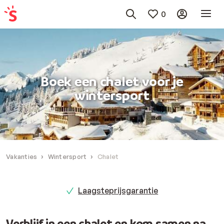
0
Boek een chalet voor je
wintersport
Vakanties
Wintersport
Chalet
Laagsteprijsgarantie
Verblijf in een chalet en kom samen na