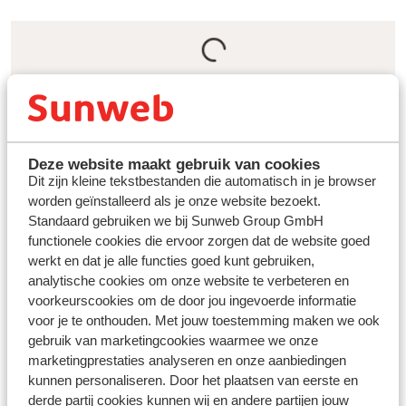
Een geschikt hotel, chalet of
appartement voor elke familie
Een ruim chalet met plek voor de hele familie. Een all
Deze website maakt gebruik van cookies
inclusive hotel waar de één na een dag skiën de sauna in
Dit zijn kleine tekstbestanden die automatisch in je browser
gaat en de ander zich laat verwennen met een
worden geïnstalleerd als je onze website bezoekt.
massage. Ga je met meerdere gezinnen, dan is een
Standaard gebruiken we bij Sunweb Group GmbH
appartementencomplex waarin ieder gezin een eigen
functionele cookies die ervoor zorgen dat de website goed
huisje heeft juist perfect. Kies tussen het uitgebreide
werkt en dat je alle functies goed kunt gebruiken,
aanbod aan chalets, hotels en
appartementen
de
analytische cookies om onze website te verbeteren en
accommodatie die helemaal bij jouw wensen aansluit.
voorkeurscookies om de door jou ingevoerde informatie
Ook de locatie bepaal je zelf. Dichtbij de piste, zodat je
voor je te onthouden. Met jouw toestemming maken we ook
geen kostbare tijd verliest aan reizen naar de piste
gebruik van marketingcookies waarmee we onze
omdat je gelijk op de latten kan staan. Of juist in een
marketingprestaties analyseren en onze aanbiedingen
dorp, met knusse barretjes en gezellige restaurants om
kunnen personaliseren. Door het plaatsen van eerste en
je heen. Sommige hotels en appartementen bieden
derde partij cookies kunnen wij en andere partijen jouw