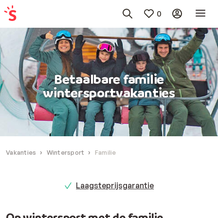
0
Betaalbare familie
wintersportvakanties
Vakanties
Wintersport
Familie
Laagsteprijsgarantie
Op wintersport met de familie