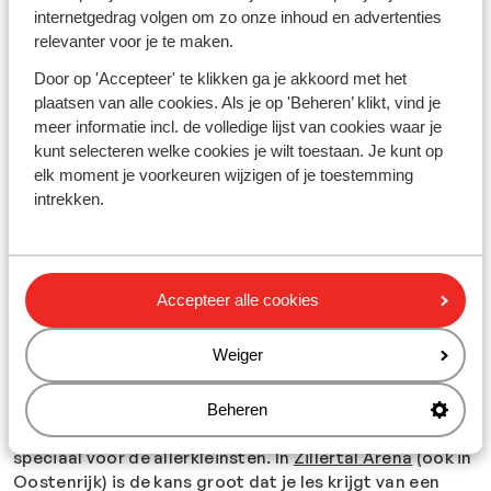
zelfs kinderkorting aan en je skipas is altijd inbegrepen
internetgedrag volgen om zo onze inhoud en advertenties
in de prijs. Zo is je wintersport met de familie ook nog
relevanter voor je te maken.
eens extra voordelig. Wil je maar een
paar dagen de
Door op 'Accepteer' te klikken ga je akkoord met het
sneeuw opzoeken
? Ook dan zijn er tal van fijne
plaatsen van alle cookies. Als je op 'Beheren’ klikt, vind je
accommodaties te vinden voor families. Waar zien we
meer informatie incl. de volledige lijst van cookies waar je
jullie?
kunt selecteren welke cookies je wilt toestaan. Je kunt op
elk moment je voorkeuren wijzigen of je toestemming
Met de kinderen naar de sneeuw? Winterpret is
intrekken.
gegarandeerd!
Een wintersport met de familie moet natuurlijk vooral
ontspannen zijn voor iedereen. Niet al te steile pistes
voor de beginners, genoeg klasjes voor ieder niveau en
Accepteer alle cookies
voldoende vertier als je even een dagje iets anders wil
doen. Goed nieuws, want diverse skigebieden zijn
Weiger
kindvriendelijk en geschikt om met de hele familie
naartoe te gaan. Wat denk je van het Oostenrijkse
skigebied Serfaus-Fiss-Ladis? Hier zijn meerdere
Beheren
uitstekende skischolen, speelweides en skiparadijzen
speciaal voor de allerkleinsten. In
Zillertal Arena
(ook in
Oostenrijk) is de kans groot dat je les krijgt van een