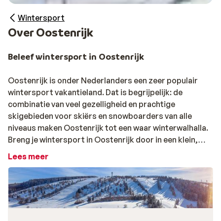
Wintersport
Over Oostenrijk
Beleef wintersport in Oostenrijk
Oostenrijk is onder Nederlanders een zeer populair
wintersport vakantieland. Dat is begrijpelijk: de
combinatie van veel gezelligheid en prachtige
skigebieden voor skiërs en snowboarders van alle
niveaus maken Oostenrijk tot een waar winterwalhalla.
Breng je wintersport in Oostenrijk door in een klein,
authentiek dorpje of in een van de vele grotere
Lees meer
plaatsen, waar dag en nacht reuring is. Populaire
skigebieden in Oostenrijk zijn het
Zillertal
, Skicircus
Saalbach-Hinterglemm-Leogang-Fieberbrunn en
Ski
Amadé
. Ook altijd geliefd zijn de skigebieden van
Zell
am See-Kaprun
en die van Kitzbüheler Alpen; het op