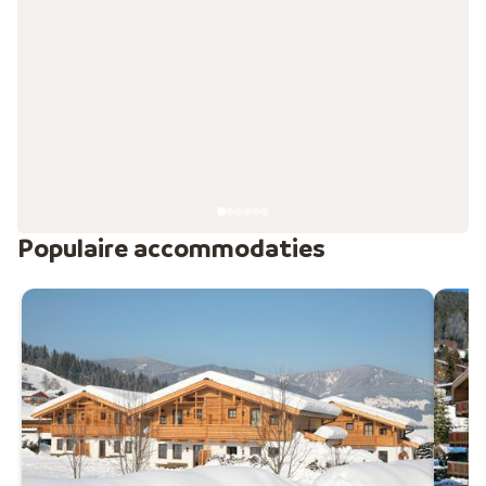
twee na grootste skigebied van Europa. Of kies je voor
de uitdagende
Arlberg Skiregion
of het hooggelegen
Sölden-Hochsölden? Het is helemaal aan jou!
Jouw verblijf in Oostenrijk
In de winter biedt Oostenrijk het ideale podium voor
een vakantie vol sneeuwpret. Of je nu van skiën,
snowboarden, langlaufen, rodelen, schaatsen of
(sneeuw)wandelen houdt: je vindt het in het
wintersportland pur sang. Na een dag op de piste is
Populaire accommodaties
niets heerlijker dan terug te komen in je hotel,
appartement
of chalet en te genieten van een
ontspannende douche, sauna, massage en smaakvol
eten. Daarom bieden we je een ruim aanbod aan
prettige accommodaties. Ga je met
familie
of een
groep op pad? Kijk dan de bij door ons speciaal voor die
doelgroepen geselecteerde hotels. Liever
adults only
?
Ook dat is natuurlijk een optie! Zelfs
last minute
vind je
jouw ultieme wintersportbestemming. Wat wordt jouw fa