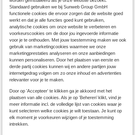
worden geïnstalleerd als je onze website bezoekt.
Standaard gebruiken we bij Sunweb Group GmbH
Bekijk op kaart
functionele cookies die ervoor zorgen dat de website goed
werkt en dat je alle functies goed kunt gebruiken,
analytische cookies om onze website te verbeteren en
voorkeurscookies om de door jou ingevoerde informatie
voor je te onthouden. Met jouw toestemming maken we ook
gebruik van marketingcookies waarmee we onze
Afstanden
marketingprestaties analyseren en onze aanbiedingen
Afstand tot centrum: circa 1,5 kilometer
kunnen personaliseren. Door het plaatsen van eerste en
Luchthaven salzburg: 99 km
derde partij cookies kunnen wij en andere partijen jouw
Afstand tot skipiste circa 1,5 kilometer
internetgedrag volgen om zo onze inhoud en advertenties
Skibushalte: 50 m
relevanter voor je te maken.
Skilift maiskogelbahn: 1100 m
Door op 'Accepteer' te klikken ga je akkoord met het
Afstand tot dichtstbijzijnde winkels circa 1,5
plaatsen van alle cookies. Als je op 'Beheren’ klikt, vind je
kilometer
meer informatie incl. de volledige lijst van cookies waar je
Afstand tot dichtstbijzijnde (mini)supermarkt
kunt selecteren welke cookies je wilt toestaan. Je kunt op
circa 1,5 kilometer
elk moment je voorkeuren wijzigen of je toestemming
intrekken.
Skipas, -les en verhuur