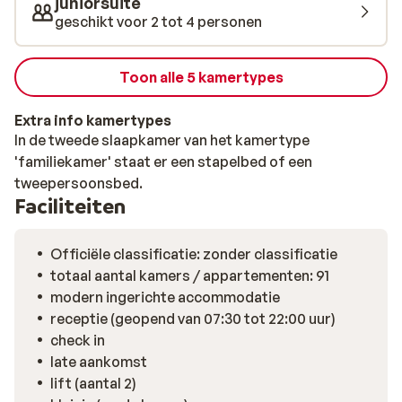
juniorsuite
avonds de lekkerste gerechten geserveerd. Het diner is
geschikt voor 2 tot 4 personen
in buffetvorm of er is een thema avond. Dat wordt
genieten!
Toon alle 5 kamertypes
Extra info kamertypes
In de tweede slaapkamer van het kamertype
'familiekamer' staat er een stapelbed of een
tweepersoonsbed.
Faciliteiten
Officiële classificatie: zonder classificatie
totaal aantal kamers / appartementen: 91
modern ingerichte accommodatie
receptie (geopend van 07:30 tot 22:00 uur)
check in
late aankomst
lift (aantal 2)