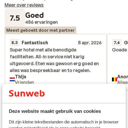
Meer over reviews
Goed
7.5
486 ervaringen
Meest geboekt door met partner
Fantastisch
8 apr. 2026
G
8.3
7.4
Super hotel met alle benodigde
Super hotel met alle benodigde
Goede l
Goede l
faciliteiten. All-in service niet karig
faciliteiten. All-in service niet karig
uitgevoerd. Eten was gewoon erg goed en
uitgevoerd. Eten was gewoon erg goed en
alles was bespreekbaar en to regelen.
alles was bespreekbaar en to regelen.
Thijs
Ano
Vrienden
Alle
Bekijk alle 486 ervaringen
Ligging
Deze website maakt gebruik van cookies
Dit zijn kleine tekstbestanden die automatisch in je browser