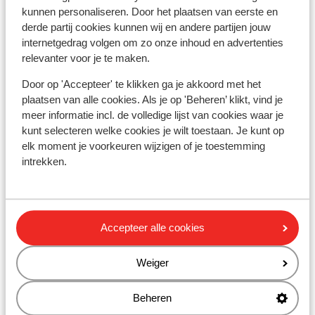
kunnen personaliseren. Door het plaatsen van eerste en
derde partij cookies kunnen wij en andere partijen jouw
Skipas
internetgedrag volgen om zo onze inhoud en advertenties
relevanter voor je te maken.
Skilessen
Door op 'Accepteer' te klikken ga je akkoord met het
plaatsen van alle cookies. Als je op 'Beheren’ klikt, vind je
Skimateriaal
meer informatie incl. de volledige lijst van cookies waar je
kunt selecteren welke cookies je wilt toestaan. Je kunt op
elk moment je voorkeuren wijzigen of je toestemming
Andere accommodaties in Zell am See
intrekken.
- Kaprun
Hotel Salzburgerhof
Accepteer alle cookies
People’s Hotel
Weiger
Hotel Tirolerhof
Beheren