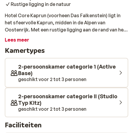
Rustige ligging in de natuur
Hotel Core Kaprun (voorheen Das Falkenstein) ligt in
het sfeervolle Kaprun, midden in de Alpen van
Oostenrijk. Met een rustige ligging aan de rand van het
dorp en uitzicht op de bergen is dit een plek om écht op
Lees meer
adem te komen. De skibus stopt op slechts 30 meter
Kamertypes
afstand en brengt je moeiteloos naar de liften van het
uitgestrekte skigebied Zell am See–Kaprun. Dit
kleinschalige hotel telt 40 kamers en voelt warm en
2-persoonskamer categorie 1 (Active
modern aan. Veel hout, natuurlijke materialen en zachte
Base)
geschikt voor 2 tot 3 personen
stoffen zorgen voor een typisch Oostenrijkse sfeer.
Na een dag in de sneeuw plof je neer op een
comfortabel bed, met buiten het stille uitzicht op de
2-persoonskamer categorie II (Studio
bergen en binnen een fijne, huiselijke ambiance.
Typ Kitz)
Ontspannen gaat hier vanzelf. In het wellnesscentrum
geschikt voor 2 tot 3 personen
warm je op in de kruidensauna of het Turks stoombad,
of neem je een duik in het binnenzwembad. Daarna is
Faciliteiten
het heerlijk relaxen in de rustruimte. Wie nog energie