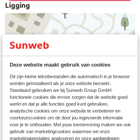
Ligging
Bekijk op kaart
Deze website maakt gebruik van cookies
Dit zijn kleine tekstbestanden die automatisch in je browser
Afstanden
worden geïnstalleerd als je onze website bezoekt.
Afstand tot centrum: circa 1,7 kilometer
Standaard gebruiken we bij Sunweb Group GmbH
Afstand tot skipiste circa 2,2 kilometer
functionele cookies die ervoor zorgen dat de website goed
Skibushalte: 30 m
werkt en dat je alle functies goed kunt gebruiken,
Afstand tot skilift 3k k-onnection circa 2,2
analytische cookies om onze website te verbeteren en
kilometer
voorkeurscookies om de door jou ingevoerde informatie
Rustig gelegen
voor je te onthouden. Met jouw toestemming maken we ook
gebruik van marketingcookies waarmee we onze
Skipas, -les en verhuur
marketingprestaties analyseren en onze aanbiedingen