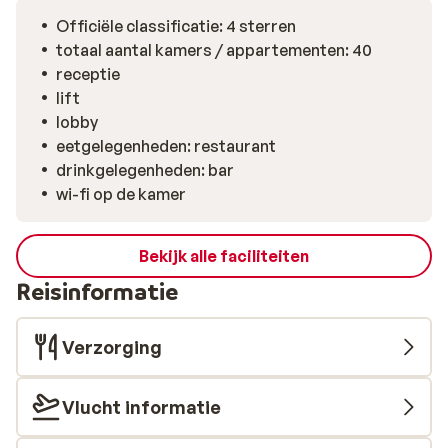
over heeft, kan terecht in de gym of bij de
Officiële classificatie: 4 sterren
tafeltennistafel. Ook aan kinderen is gedacht, met een
totaal aantal kamers / appartementen: 40
speelhoek waar ze zich lekker kunnen uitleven. Het
receptie
centrum van Kaprun ligt op ongeveer 1,7 kilometer
lift
afstand: dichtbij genoeg voor een gezellige avond,
lobby
maar ver genoeg om de drukte achter je te laten. Sluit je
eetgelegenheden: restaurant
dag af met frisse berglucht, een stille nacht en het
drinkgelegenheden: bar
vooruitzicht op weer een mooie skidag.
wi-fi op de kamer
Bekijk alle faciliteiten
Reisinformatie
Verzorging
Vlucht informatie