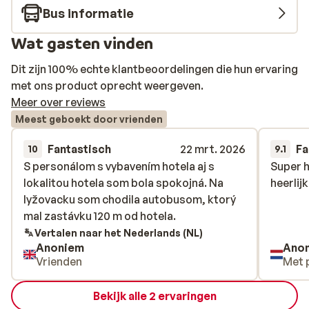
Bus informatie
Wat gasten vinden
Dit zijn 100% echte klantbeoordelingen die hun ervaring
met ons product oprecht weergeven.
Meer over reviews
Meest geboekt door vrienden
Fantastisch
22 mrt. 2026
Fa
10
9.1
S personálom s vybavením hotela aj s
S personálom s vybavením hotela aj s
Super h
Super h
lokalitou hotela som bola spokojná. Na
lokalitou hotela som bola spokojná. Na
heerlij
heerlij
lyžovacku som chodila autobusom, ktorý
lyžovacku som chodila autobusom, ktorý
mal zastávku 120 m od hotela.
mal zastávku 120 m od hotela.
Vertalen naar het Nederlands (NL)
Anoniem
Ano
Vrienden
Met 
Bekijk alle 2 ervaringen