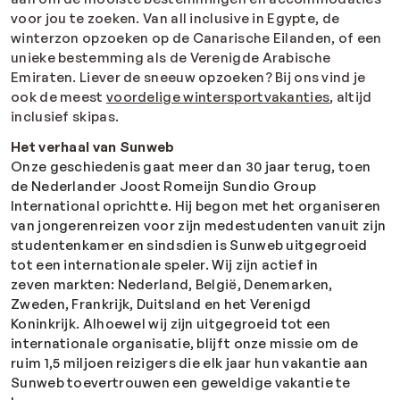
voor jou te zoeken. Van all inclusive in Egypte, de
winterzon opzoeken op de Canarische Eilanden, of een
unieke bestemming als de Verenigde Arabische
Emiraten. Liever de sneeuw opzoeken? Bij ons vind je
ook de meest
voordelige wintersportvakanties
, altijd
inclusief skipas.
Het verhaal van Sunweb
Onze geschiedenis gaat meer dan 30 jaar terug, toen
de Nederlander Joost Romeijn Sundio Group
International oprichtte. Hij begon met het organiseren
van jongerenreizen voor zijn medestudenten vanuit zijn
studentenkamer en sindsdien is
Sunweb uitgegroeid
tot een internationale speler. Wij zijn
actief
in
zeven
markten: Nederland, België, Denemarken,
Zweden,
Frankrijk
, Duitsland en het Verenigd
Koninkrijk.
Alhoewel wij zijn uitgegroeid tot een
internationale organisatie, blijft onze missie om de
ruim 1,5 miljoen reizigers die elk jaar hun vakantie aan
Sunweb toevertrouwen een geweldige vakantie te