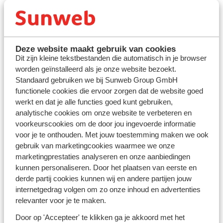
Telefoon: 0102802290
From abroad you can call us on: +31102802290
(local costs + costs of your mobile)
Veelgestelde vragen
Deze website maakt gebruik van cookies
Dit zijn kleine tekstbestanden die automatisch in je browser
Contactformulier
worden geïnstalleerd als je onze website bezoekt.
Standaard gebruiken we bij Sunweb Group GmbH
KvK-nummer: 24188723
functionele cookies die ervoor zorgen dat de website goed
Btw-identificatienummer: NL814862135B01
werkt en dat je alle functies goed kunt gebruiken,
analytische cookies om onze website te verbeteren en
Bankgegevens: Rabobank
voorkeurscookies om de door jou ingevoerde informatie
voor je te onthouden. Met jouw toestemming maken we ook
IBAN rekeningnummer : NL29RABO 0356311961
gebruik van marketingcookies waarmee we onze
BIC: RABONL2U
marketingprestaties analyseren en onze aanbiedingen
kunnen personaliseren. Door het plaatsen van eerste en
Bekijk
www.sunwebgroup.com
voor meer informatie
derde partij cookies kunnen wij en andere partijen jouw
over Sunweb Group GmbH en de overige merken.
internetgedrag volgen om zo onze inhoud en advertenties
relevanter voor je te maken.
Door op 'Accepteer' te klikken ga je akkoord met het