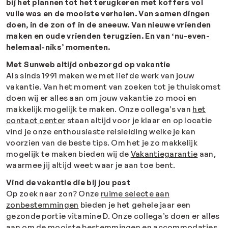
bij het plannen tot het terugkeren met koffers vol
vuile was en de mooiste verhalen. Van samen dingen
doen, in de zon of in de sneeuw. Van nieuwe vrienden
maken en oude vrienden terugzien. En van ‘nu-even-
helemaal-niks’ momenten.
Met Sunweb altijd onbezorgd op vakantie
Als sinds 1991 maken we met liefde werk van jouw
vakantie. Van het moment van zoeken tot je thuiskomst
doen wij er alles aan om jouw vakantie zo mooi en
makkelijk mogelijk te maken. Onze collega’s van
het
contact center
staan altijd voor je klaar en op locatie
vind je onze enthousiaste reisleiding welke je kan
voorzien van de beste tips. Om het je zo makkelijk
mogelijk te maken bieden wij de
Vakantiegarantie
aan,
waarmee jij altijd weet waar je aan toe bent.
Vind de vakantie die bij jou past
Op zoek naar zon? Onze
ruime selecte aan
zonbestemmingen
bieden je het gehele jaar een
gezonde portie vitamine D. Onze collega’s doen er alles
aan om de mooiste bestemmingen en accommodaties