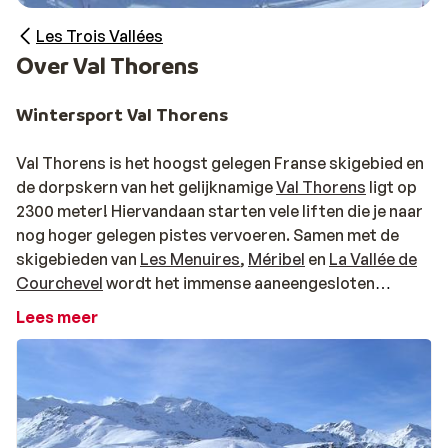
Les Trois Vallées
Over Val Thorens
Wintersport Val Thorens
Val Thorens is het hoogst gelegen Franse skigebied en
de dorpskern van het gelijknamige
Val Thorens
ligt op
2300 meter! Hiervandaan starten vele liften die je naar
nog hoger gelegen pistes vervoeren. Samen met de
skigebieden van
Les Menuires
,
Méribel
en
La Vallée de
Courchevel
wordt het immense aaneengesloten
skigebied
Les Trois Vallées
gevormd. Met uitzicht op
Lees meer
meerdere gletsjers, biedt het skigebied van Val
Thorens een veelvoud aan routes zodat iedere skiër
van elk niveau kan genieten van dit prachtige gebied.