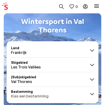
0
Wintersport in Val
Thorens
Land
Frankrijk
Skigebied
Les Trois Vallées
(Sub)skigebied
Val Thorens
Bestemming
Kies een bestemming