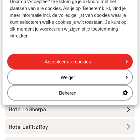
Door op 'Accepteer' te klikken ga je akkoord met het
plaatsen van alle cookies. Als je op 'Beheren’ klikt, vind je
meer informatie incl. de volledige lijst van cookies waar je
kunt selecteren welke cookies je wilt toestaan. Je kunt op
Orelle
elk moment je voorkeuren wijzigen of je toestemming
intrekken.
Andere accommodaties in Val Thorens
Hotel Le Val Thorens
Accepteer alle cookies
Résidence Les Ancolies
Weiger
Hotel Koh-I Nor
Beheren
Hotel Le Sherpa
Hotel Le Fitz Roy