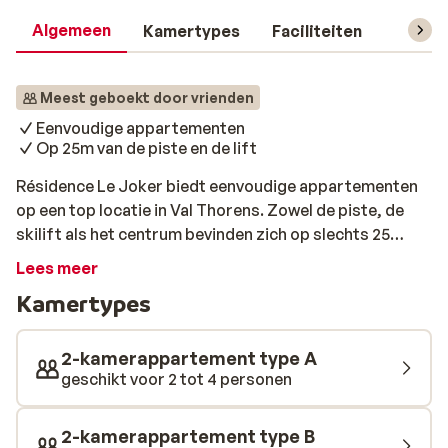
Algemeen
Kamertypes
Faciliteiten
Reisin
Meest geboekt door vrienden
Eenvoudige appartementen
Op 25m van de piste en de lift
Résidence Le Joker biedt eenvoudige appartementen
op een top locatie in Val Thorens. Zowel de piste, de
skilift als het centrum bevinden zich op slechts 25
meter. Of je hier nu dus komt om te skiën of te après-
Lees meer
skiën, hier zit je overal middenin. Na een actieve dag op
Kamertypes
de piste is het heerlijk relaxen en van de zon genieten
op je balkon, of je kunt je aansluiten bij de gezelligheid
in het centrum.
2-kamerappartement type A
geschikt voor 2 tot 4 personen
2-kamerappartement type B