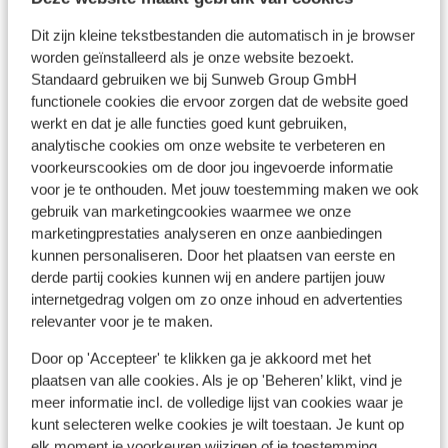
Ligging
Dit zijn kleine tekstbestanden die automatisch in je browser
worden geïnstalleerd als je onze website bezoekt.
Standaard gebruiken we bij Sunweb Group GmbH
functionele cookies die ervoor zorgen dat de website goed
Bekijk op kaart
werkt en dat je alle functies goed kunt gebruiken,
analytische cookies om onze website te verbeteren en
voorkeurscookies om de door jou ingevoerde informatie
voor je te onthouden. Met jouw toestemming maken we ook
gebruik van marketingcookies waarmee we onze
marketingprestaties analyseren en onze aanbiedingen
Afstanden
kunnen personaliseren. Door het plaatsen van eerste en
Centrum: 100 m
derde partij cookies kunnen wij en andere partijen jouw
Accommodatie verschillend van
internetgedrag volgen om zo onze inhoud en advertenties
inrichting/eigenaar
relevanter voor je te maken.
Skipiste: 75 m
Door op 'Accepteer' te klikken ga je akkoord met het
Skibushalte: 20 m
plaatsen van alle cookies. Als je op 'Beheren’ klikt, vind je
Skilift: 100 m
meer informatie incl. de volledige lijst van cookies waar je
Winkels: 50 m
kunt selecteren welke cookies je wilt toestaan. Je kunt op
(Mini)supermarkt: 50 m
elk moment je voorkeuren wijzigen of je toestemming