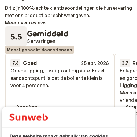
Dit zijn 100% echte klantbeoordelingen die hun ervaring
met ons product oprecht weergeven.
Meer over reviews
Gemiddeld
5.5
5 ervaringen
Meest geboekt door vrienden
Goed
25 apr. 2026
R
7.6
3.7
Goede ligging, rustig kort bij piste. Enkel
Goede ligging, rustig kort bij piste. Enkel
Er lage
Er lage
aandachtspunt is dat de boiler te klein is
aandachtspunt is dat de boiler te klein is
en gord
en gord
voor 4 personen.
voor 4 personen.
Ligging
Ligging
Mensen 
Mensen 
vriendel
vriendel
Anoniem
Ano
Met familie
Met 
Bekijk alle 5 ervaringen
Deze website maakt gebruik van cookies