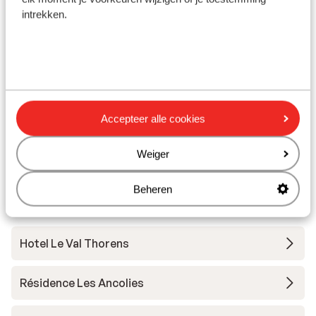
Restaurant: 50 m
intrekken.
Skipas, -les en verhuur
Skipas
Skilessen
Accepteer alle cookies
Weiger
Skimateriaal
Beheren
Andere accommodaties in Val Thorens
Hotel Le Val Thorens
Résidence Les Ancolies