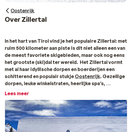
Oostenrijk
Over Zillertal
In het hart van Tirol vind je het populaire Zillertal: met
ruim 500 kilometer aan piste is dit niet alleen een van
de meest favoriete skigebieden, maar ook nog eens
het grootste (ski)dal ter wereld. Het Zillertal vormt
met al haar idyllische dorpen en boerderijen een
schitterend en populair stukje
Oostenrijk
. Gezellige
dorpen, leuke winkelstraten, heerlijke spa’s,
bruisende après-ski, maar ook de beste skischolen
Lees meer
voor (kleine) kinderen. Het veelzijdige skigebied
Zillertal biedt voor ieder wat wils!
Zillertal Skigebied
Het Zillertal is opgedeeld in 4 verschillende