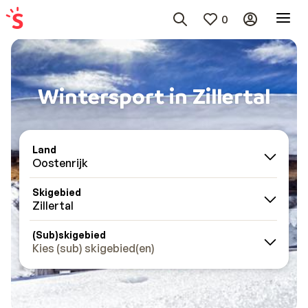
0
Wintersport in Zillertal
Land
Oostenrijk
Skigebied
Zillertal
(Sub)skigebied
Kies (sub) skigebied(en)