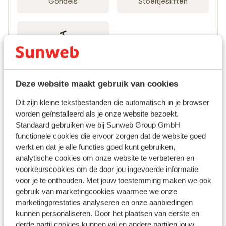
Gondels
Stoeltjesliften
20
Sleepliften
Deze website maakt gebruik van cookies
Dit zijn kleine tekstbestanden die automatisch in je browser
worden geïnstalleerd als je onze website bezoekt.
Standaard gebruiken we bij Sunweb Group GmbH
functionele cookies die ervoor zorgen dat de website goed
werkt en dat je alle functies goed kunt gebruiken,
analytische cookies om onze website te verbeteren en
voorkeurscookies om de door jou ingevoerde informatie
voor je te onthouden. Met jouw toestemming maken we ook
gebruik van marketingcookies waarmee we onze
marketingprestaties analyseren en onze aanbiedingen
Populaire accommodaties
kunnen personaliseren. Door het plaatsen van eerste en
derde partij cookies kunnen wij en andere partijen jouw