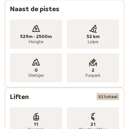
leukste après-skigebieden
. Veel plezier!
Naast de pistes
529m - 2500m
52 km
Hoogte
Loipe
0
2
Gletsjer
Funpark
Liften
52 totaal
11
21