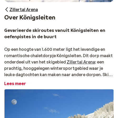
Zillertal Arena
Over Königsleiten
Gevarieerde skiroutes vanuit Königsleiten en
oefenpistes in de buurt
Op een hoogte van 1.600 meter ligt het levendige en
romantische chaletdorpje Königsleiten. Dit dorp maakt
onderdeel uit van het skigebied
Zillertal Arena
: een
prachtig, hooggelegen wintersportgebied waar je
leuke dagtochten kan maken naar andere dorpen. Ski
bijvoorbeeld vanuit Königsleiten via
Gerlos
naar
Zell am
Lees meer
Ziller
: een gevarieerde route bestaande uit
voornamelijk rode pistes. Voor de echte waaghalzen
zijn er ook routes met meerdere zwarte pistes.
Beginners hebben bij Königsleiten de keuze uit
meerdere oefenpistes. Voor ieder wat wils dus. Boek je