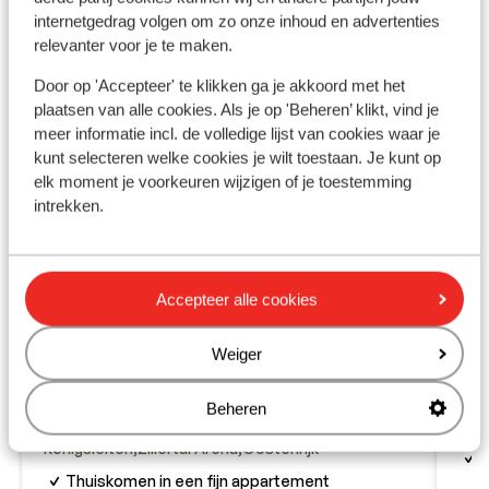
internetgedrag volgen om zo onze inhoud en advertenties
relevanter voor je te maken.
Door op 'Accepteer' te klikken ga je akkoord met het
plaatsen van alle cookies. Als je op 'Beheren’ klikt, vind je
meer informatie incl. de volledige lijst van cookies waar je
kunt selecteren welke cookies je wilt toestaan. Je kunt op
elk moment je voorkeuren wijzigen of je toestemming
intrekken.
Accepteer alle cookies
Be
Weiger
Fantastisch
8.7
Köni
Appartementen Pinzgauer
Beheren
U
Höhe
I
Königsleiten
Zillertal Arena
Oostenrijk
W
Thuiskomen in een fijn appartement