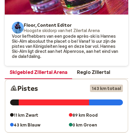
last minute om naar Königsleiten af te reizen.
Ontdek sneeuwzeker Königsleiten
Dankzij de hoge ligging ligt er in Königsleiten ‘s winters
Floor, Content Editor
Hoogste skidorp van het Zilertal Arena
bijna altijd sneeuw. Perfect weer voor een heerlijke
Voor liefhebbers van een goede après-ski is Hannes
wintersport dus. Heb je naast skiën en snowboarden
Ski-Alm absoluut the placet o be! Vanaf 16 uur zijn de
zin om iets anders actiefs te doen? Goed nieuws, want
pistes van Königsleiten leeg en deze bar vol. Hannes
Ski-Alm ligt direct aan het Alpenrose, aan het eind van
er valt in en om het dorp van alles te beleven. Maak een
de dalafdaling.
tocht met een arrenslee, ga langlaufen over de ruim 50
kilometer aan geprepareerde loipes of trek je wandel-
Skigebied Zillertal Arena
Regio Zillertal
of sneeuwschoenen aan voor een prachtige hike door
de bergen. Het dorp zelf heeft een authentiek karakter
Pistes
143 km totaal
door de chalets die er staan en daarmee onderscheidt
het zich van andere wintersportbestemmingen in
Oostenrijk. Ook voor een gezellige après-ski kom je in
Königsleiten aan je trekken. Loop het dorp in en schuif
11 km Zwart
89 km Rood
aan bij één van de restaurants en cafés of neem een
taxi naar het naastgelegen Gerlos als je een echte
43 km Blauw
0 km Groen
feestvierder bent. Gerlos behoort tot
één van de