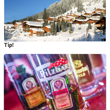
een wintersportvakantie bij Sunweb dan is een skipas
voor het hele
Zillertal
inbegrepen. Zo ontdek je met
dezelfde pas ook
Hochzillertal
en
Zillertal 3000
. Ga je
mee op verkenningstocht?
Hotel, chalet of appartement in Königsleiten
Het vinden van een prettig hotel, appartement, pension
of chalet in Königsleiten is een fluitje van een cent. Ga je
Tip!
met een groep op wintersport, ben je met je partner of
gaan jullie met het hele gezin naar de sneeuw? In ons
aanbod vind je verschillende soorten accommodaties,
zodat er altijd wel iets tussen zit wat bij jouw
voorkeuren past. Direct aan de piste of naast de skilift,
halfpension, een prachtig uitzicht en skiverhuur in het
complex: de hele winter heb je ruime mogelijkheden. En
het fijne is: veel accommodaties liggen aan de piste of
vlakbij de piste, zodat je in de meeste gevallen tot vlak
aan de deur van je hotel of appartement kunt afdalen.
Overtuigd? Profiteer van
vroegboekkorting
of beslis