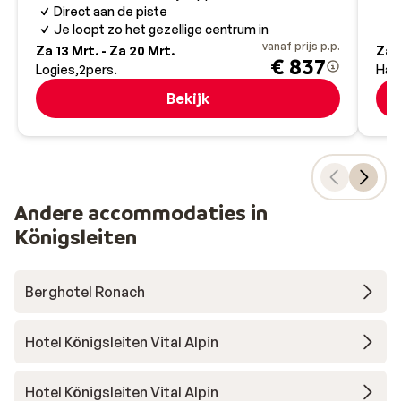
Direct aan de piste
Je loopt zo het gezellige centrum in
vanaf prijs p.p.
Za 13 Mrt. - Za 20 Mrt.
Za 9
€ 837
Logies
2
pers.
Hal
Bekijk
Andere accommodaties in
Königsleiten
Berghotel Ronach
Hotel Königsleiten Vital Alpin
Hotel Königsleiten Vital Alpin