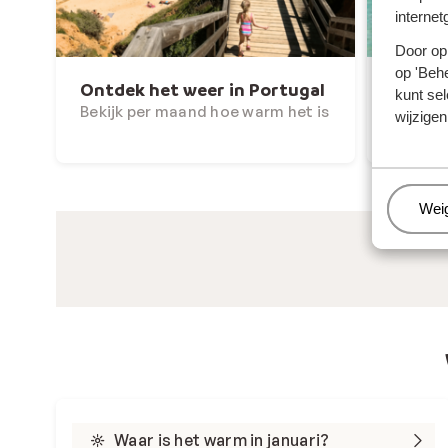
internet
Door op 
op 'Behe
Ontdek het weer in Portugal
Ontdek
kunt sel
Kaapve
Bekijk per maand hoe warm het is
wijzigen
Bekijk 
Beh
Wei
Waar is het warm in januari?