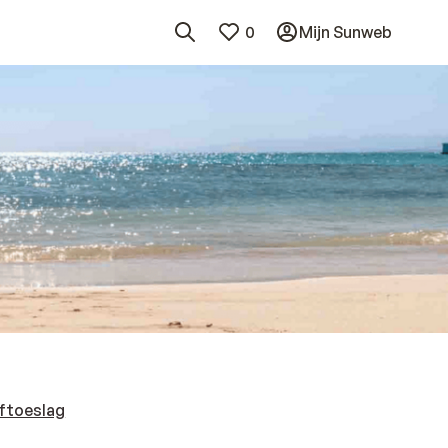
0
Mijn Sunweb
ftoeslag