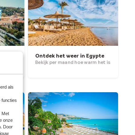
Ontdek het weer in Egypte
Bekijk per maand hoe warm het is
m het is
erd als
 functies
. Met
e onze
n. Door
 jouw