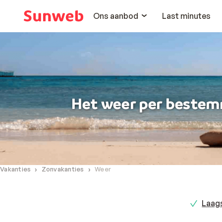
Ons aanbod
Last minutes
Het weer per beste
Vakanties
Zonvakanties
Weer
Laags