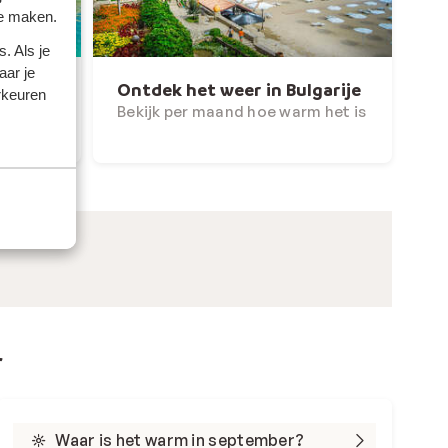
te maken.
. Als je
aar je
prus
Ontdek het weer in Bulgarije
rkeuren
m het is
Bekijk per maand hoe warm het is
r
Waar is het warm in september?