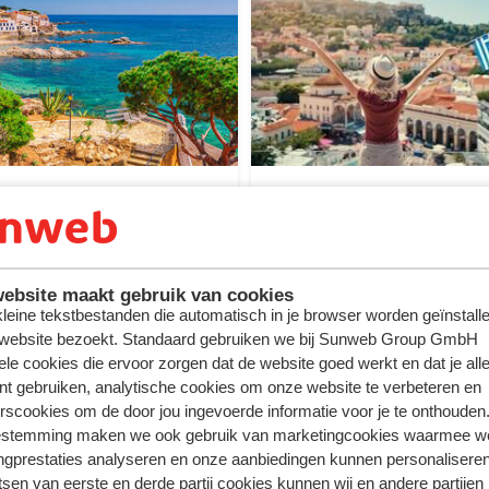
 het weer in Spanje
Ontdek het weer in
Griekenland
per maand hoe warm het is
Bekijk per maand hoe war
ebsite maakt gebruik van cookies
 kleine tekstbestanden die automatisch in je browser worden geïnstalle
 website bezoekt. Standaard gebruiken we bij Sunweb Group GmbH
ele cookies die ervoor zorgen dat de website goed werkt en dat je alle
nt gebruiken, analytische cookies om onze website te verbeteren en
rscookies om de door jou ingevoerde informatie voor je te onthouden
estemming maken we ook gebruik van marketingcookies waarmee w
ngprestaties analyseren en onze aanbiedingen kunnen personalisere
tsen van eerste en derde partij cookies kunnen wij en andere partijen