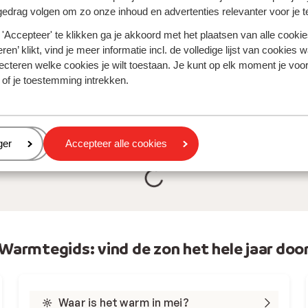
gedrag volgen om zo onze inhoud en advertenties relevanter voor je 
'Accepteer' te klikken ga je akkoord met het plaatsen van alle cookies
ren’ klikt, vind je meer informatie incl. de volledige lijst van cookies w
 het weer in
Ontdek het weer in Cy
ecteren welke cookies je wilt toestaan. Je kunt op elk moment je voo
rdië
Bekijk per maand hoe war
 of je toestemming intrekken.
per maand hoe warm het is
eren
ger
Accepteer alle cookies
Warmtegids: vind de zon het hele jaar doo
Waar is het warm in mei?