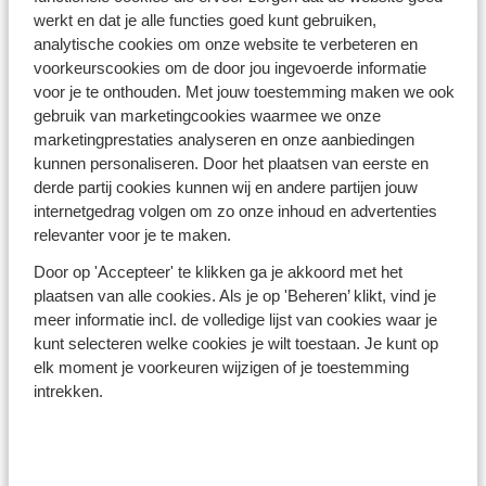
werkt en dat je alle functies goed kunt gebruiken,
analytische cookies om onze website te verbeteren en
voorkeurscookies om de door jou ingevoerde informatie
voor je te onthouden. Met jouw toestemming maken we ook
gebruik van marketingcookies waarmee we onze
marketingprestaties analyseren en onze aanbiedingen
kunnen personaliseren. Door het plaatsen van eerste en
derde partij cookies kunnen wij en andere partijen jouw
internetgedrag volgen om zo onze inhoud en advertenties
relevanter voor je te maken.
Door op 'Accepteer' te klikken ga je akkoord met het
plaatsen van alle cookies. Als je op 'Beheren’ klikt, vind je
meer informatie incl. de volledige lijst van cookies waar je
Turkije
kunt selecteren welke cookies je wilt toestaan. Je kunt op
Warmste bestemming: Bodrum
elk moment je voorkeuren wijzigen of je toestemming
intrekken.
Dagtemperatuur: Ca. 22°C
Watertemperatuur: Ca. 17°C
Nachttemperatuur: Ca. 15°C