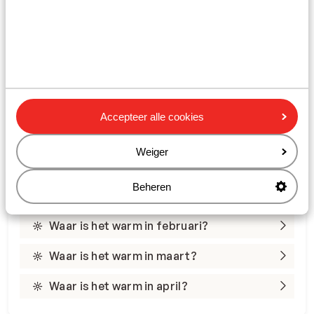
Zonuren per dag: Ca. 7
Turkije
Accepteer alle cookies
Warmtegids: vind de zon het hele jaar
door
Weiger
Beheren
Waar is het warm in januari?
Waar is het warm in februari?
Waar is het warm in maart?
Waar is het warm in april?