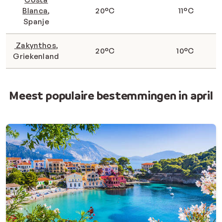
Blanca
,
20°C
11°C
Spanje
Zakynthos
,
20
°C
10
°C
Griekenland
Meest populaire bestemmingen in april