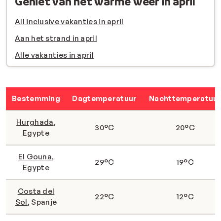
Geniet van het warme weer in april
All inclusive vakanties in april
Aan het strand in april
Alle vakanties in april
Bestemming
Dagtemperatuur
Nachttemperatuu
Hurghada
,
30°C
20°C
Egypte
El Gouna
,
29°C
19°C
Egypte
Costa del
22°C
12°C
Sol
, Spanje