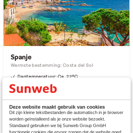
Spanje
Warmste bestemming: Costa del Sol
Dagtemperatuur: Ca. 22°C
Watertemperatuur: Ca. 18°C
Nachttemperatuur: Ca. 12°C
Zonuren per dag: Ca. 7
Deze website maakt gebruik van cookies
Dit zijn kleine tekstbestanden die automatisch in je browser
worden geïnstalleerd als je onze website bezoekt.
Spanje
Standaard gebruiken we bij Sunweb Group GmbH
functionele cookies die ervoor zorgen dat de website goed