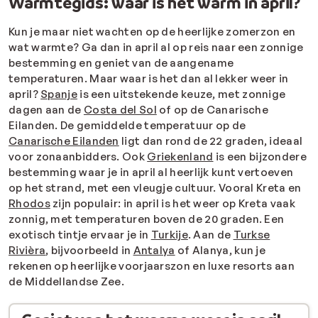
Warmtegids: waar is het warm in april?
Kun je maar niet wachten op de heerlijke zomerzon en
wat warmte? Ga dan in april al op reis naar een zonnige
bestemming en geniet van de aangename
temperaturen. Maar w
aar is het dan al lekker weer in
april?
Spanje
is een uitstekende keuze, met zonnige
dagen aan de
Costa del Sol
of op de
Canarische
Eilanden
. De
gemiddelde temperatuur op de
Canarische Eilanden
ligt dan rond de 22 graden, ideaal
voor zonaanbidders. Ook
Griekenland
is een bijzondere
bestemming waar je in april al heerlijk kunt vertoeven
op het strand, met een vleugje cultuur. Vooral Kreta en
Rhodos
zijn populair: in april is het weer op Kreta vaak
zonnig, met temperaturen boven de 20 graden. Een
exotisch tintje ervaar je in
Turkije
. Aan de
Turkse
Rivièra
, bijvoorbeeld in
Antalya
of Alanya, kun je
rekenen op heerlijke voorjaarszon en luxe resorts aan
de Middellandse Zee.