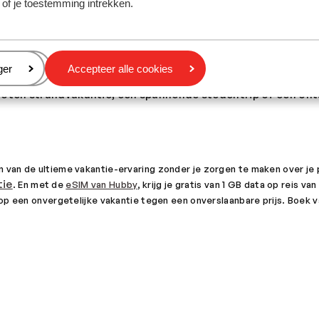
 of je toestemming intrekken.
n handbereik is met onze geweldige last minute aanbiedin
eren
ger
Accepteer alle cookies
te vakantieaanbiedingen voor een zonvakantie voor elk bud
oten strandvakantie, een spannende stedentrip of een ontsp
van de ultieme vakantie-ervaring zonder je zorgen te maken over je p
tie
. En met de
eSIM van Hubby
, krijg je gratis van 1 GB data op reis v
op een onvergetelijke vakantie tegen een onverslaanbare prijs. Boek va