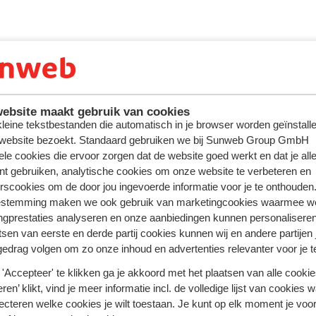
ebsite maakt gebruik van cookies
 kleine tekstbestanden die automatisch in je browser worden geïnstalle
 website bezoekt. Standaard gebruiken we bij Sunweb Group GmbH
ele cookies die ervoor zorgen dat de website goed werkt en dat je alle
nt gebruiken, analytische cookies om onze website te verbeteren en
rscookies om de door jou ingevoerde informatie voor je te onthouden
estemming maken we ook gebruik van marketingcookies waarmee w
ngprestaties analyseren en onze aanbiedingen kunnen personalisere
tsen van eerste en derde partij cookies kunnen wij en andere partijen
gedrag volgen om zo onze inhoud en advertenties relevanter voor je 
'Accepteer' te klikken ga je akkoord met het plaatsen van alle cookies
ren’ klikt, vind je meer informatie incl. de volledige lijst van cookies w
ecteren welke cookies je wilt toestaan. Je kunt op elk moment je voo