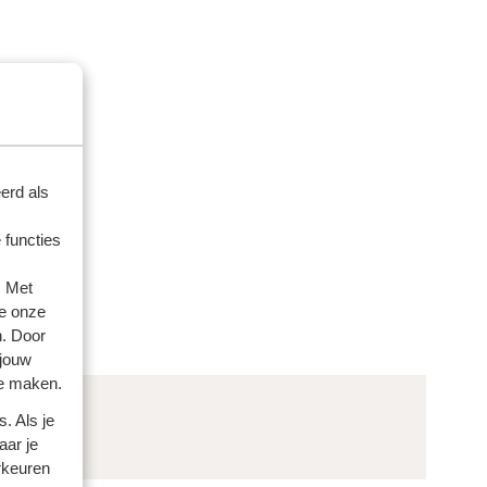
erd als
 functies
. Met
e onze
n. Door
 jouw
te maken.
. Als je
aar je
rkeuren