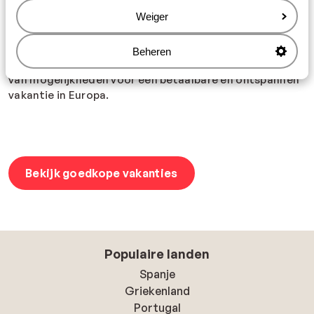
op populaire
bestemmingen
. Tijdens deze maanden kun
Weiger
je genieten van aangenaam weer en lagere prijzen voor
accommodatie en vluchten. Of je nu de prachtige
bloesems van de lente wilt bewonderen of de
Beheren
nazomerzon wilt opzoeken, het laagseizoen biedt tal
van mogelijkheden voor een betaalbare en ontspannen
vakantie in Europa.
Bekijk goedkope vakanties
Populaire landen
Spanje
Griekenland
Portugal