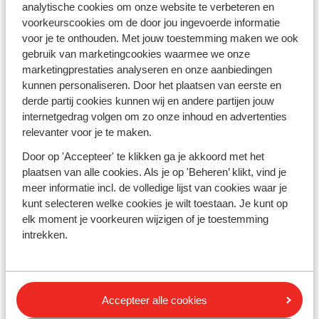
analytische cookies om onze website te verbeteren en
Goedkope vakantiebestemmingen bij
voorkeurscookies om de door jou ingevoerde informatie
Sunweb
voor je te onthouden. Met jouw toestemming maken we ook
gebruik van marketingcookies waarmee we onze
Op zoek naar een goedkope vakantiebestemming?
marketingprestaties analyseren en onze aanbiedingen
Overweeg een goedkope
all-inclusive vakantie naar
kunnen personaliseren. Door het plaatsen van eerste en
Turkije
of een
all-inclusive vakantie naar Griekenland
,
derde partij cookies kunnen wij en andere partijen jouw
waar je kunt genieten van zon, zee en strand zonder je
internetgedrag volgen om zo onze inhoud en advertenties
zorgen te maken over extra kosten. Bij Sunweb vind je
relevanter voor je te maken.
betaalbare vakanties inclusief vlucht naar deze
Door op 'Accepteer' te klikken ga je akkoord met het
populaire bestemmingen. Of je nu wilt ontspannen aan
plaatsen van alle cookies. Als je op 'Beheren’ klikt, vind je
de prachtige badplaatsen van Turkije
of de historische
meer informatie incl. de volledige lijst van cookies waar je
bezienswaardigheden van Griekenland wilt verkennen,
kunt selecteren welke cookies je wilt toestaan. Je kunt op
er is voor elk wat wils.
Wil je een goedkope reis boeken?
elk moment je voorkeuren wijzigen of je toestemming
Bekijk dan alle
budget vakanties
naar de zon.
intrekken.
De goedkoopste maanden om op vakantie te gaan
Overweeg het laagseizoen in april,
mei
, juni,
september
Accepteer alle cookies
en oktober voor voordelige tarieven en minder drukte