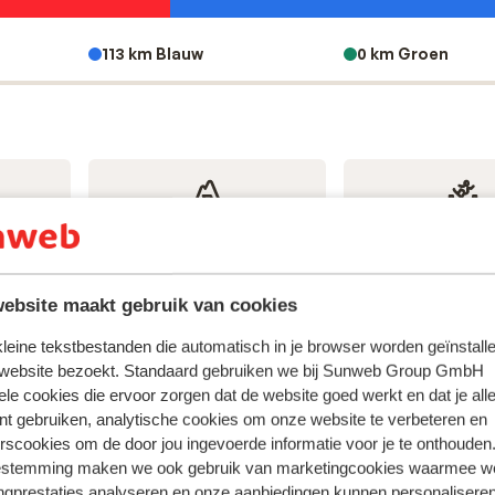
113 km Blauw
0 km Groen
1
10
Gletsjer
Funpark
ebsite maakt gebruik van cookies
 kleine tekstbestanden die automatisch in je browser worden geïnstalle
 website bezoekt. Standaard gebruiken we bij Sunweb Group GmbH
ele cookies die ervoor zorgen dat de website goed werkt en dat je alle
nt gebruiken, analytische cookies om onze website te verbeteren en
32
32
rscookies om de door jou ingevoerde informatie voor je te onthouden
Stoeltjesliften
Sleepliften
estemming maken we ook gebruik van marketingcookies waarmee w
ngprestaties analyseren en onze aanbiedingen kunnen personalisere