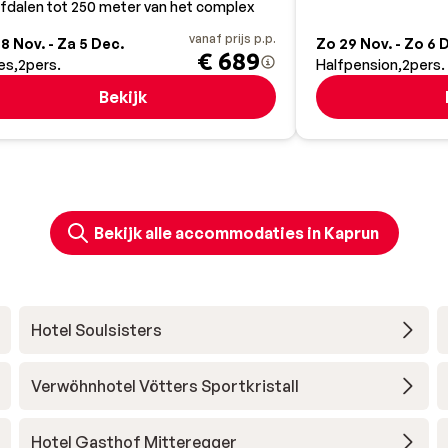
fdalen tot 250 meter van het complex
vanaf prijs p.p.
8 Nov. - Za 5 Dec.
Zo 29 Nov. - Zo 6 
€ 689
es
2
pers.
Halfpension
2
pers.
Bekijk
Bekijk alle accommodaties in Kaprun
Hotel Soulsisters
Verwöhnhotel Vötters Sportkristall
Hotel Gasthof Mitteregger