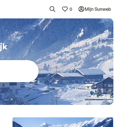
0
Mijn Sunweb
jk