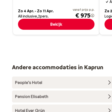
A
vanaf prijs p.p.
Zo 4 Apr. - Zo 11 Apr.
Za 2
€ 975
All inclusive
2
pers.
Logi
Bekijk
Andere accommodaties in Kaprun
People’s Hotel
Pension Elisabeth
Hotel Ever Grün