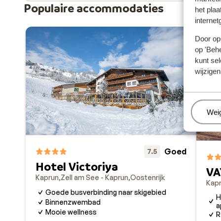
Populaire accommodaties
het plaa
internet
Door op 
op 'Behe
kunt sel
wijzigen
Beh
Wei
Goed
7.5
Hotel Victoriya
VA
Kaprun
Zell am See - Kaprun
Oostenrijk
Kap
Goede busverbinding naar skigebied
H
Binnenzwembad
a
Mooie wellness
R