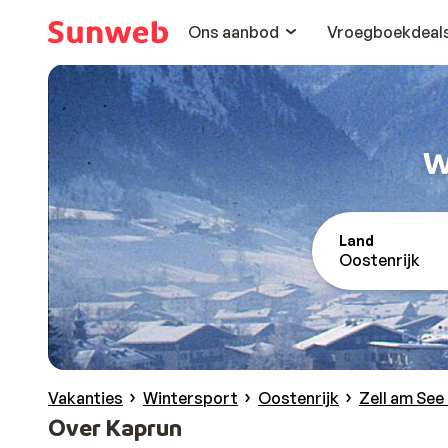
Ons aanbod
Vroegboekdeal
W
Land
Oostenrijk
Vakanties
Wintersport
Oostenrijk
Zell am See
Over Kaprun