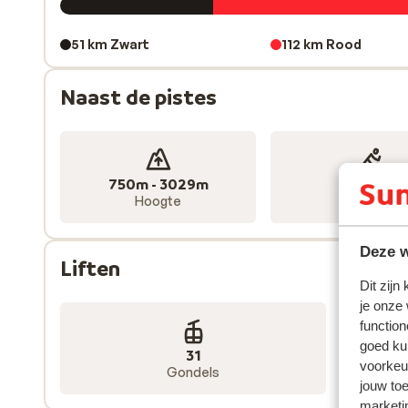
51 km Zwart
112 km Rood
Naast de pistes
750m - 3029m
32 km
Hoogte
Loipe
Deze w
Liften
Dit zijn
je onze
function
goed ku
31
voorkeu
Gondels
jouw to
marketi