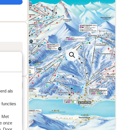
95 totaal
erd als
 functies
. Met
e onze
n. Door