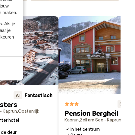
 jouw
te maken.
. Als je
aar je
rkeuren
Fantastisch
9.1
isters
Fa
8.1
 - Kaprun
Oostenrijk
Pension Bergheil
Kaprun
Zell am See - Kaprun
Oosten
hter hotel
In het centrum
 de deur