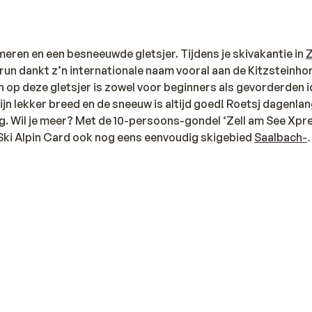
eren en een besneeuwde gletsjer. Tijdens je skivakantie in
Z
prun dankt z’n internationale naam vooral aan de Kitzsteinho
 op deze gletsjer is zowel voor beginners als gevorderden i
 zijn lekker breed en de sneeuw is altijd goed! Roetsj dagenla
ng. Wil je meer? Met de 10-persoons-gondel ‘Zell am See Xpr
n Ski Alpin Card ook nog eens eenvoudig skigebied
Saalbach-
ruim 400 kilometers aan pistes beschikt. Het skigebied Zel
, waardoor je hier een van de meest veelzijdige
dien vragen veel mensen wanneer je nog kunt skiën in Kapr
ogelijk.
aprun in Oostenrijk hét skigebied voor iedere wintersporter
 jaar open en naarmate het ‘echte’ winterseizoen begint (beg
an de Maiskogel en de Schmittenhöhe. Hoe fijn is het om na z
tel
, appartement of
chalet
? Voor
families
bieden we tal van