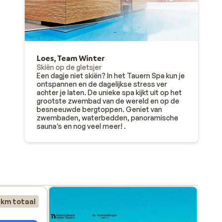
owieso
rp?
ijn
Loes, Team Winter
Skiën op de gletsjer
Een dagje niet skiën? In het Tauern Spa kun je
et
ontspannen en de dagelijkse stress ver
n
achter je laten. De unieke spa kijkt uit op het
nd de
grootste zwembad van de wereld en op de
besneeuwde bergtoppen. Geniet van
zwembaden, waterbedden, panoramische
. Je
sauna’s en nog veel meer! .
 en
not
 km totaal