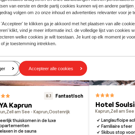
tsen van eerste en derde partij cookies kunnen wij en andere partijen
gedrag volgen om zo onze inhoud en advertenties relevanter voor je 
'Accepteer' te klikken ga je akkoord met het plaatsen van alle cookies
ren’ klikt, vind je meer informatie incl. de volledige lijst van cookies w
ecteren welke cookies je wilt toestaan. Je kunt op elk moment je voo
 of je toestemming intrekken.
eren
ger
Accepteer alle cookies
Fantastisch
8.1
Hotel Souls
YA Kaprun
Kaprun
Zell am See
run
Zell am See - Kaprun
Oostenrijk
Langlaufloipe ac
eerlijk thuiskomen in de luxe
ppartementen
Familiaire sfeer
elaxen in de sauna
Skibus stop voor