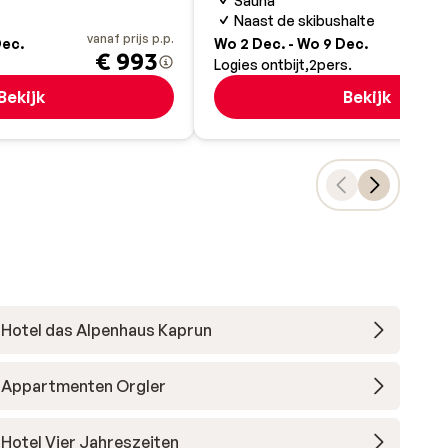
Sauna
Naast de skibushalte
vanaf prijs p.p.
va
Dec.
Wo 2 Dec. - Wo 9 Dec.
€ 993
Logies ontbijt
2
pers.
Bekijk
Bekijk
Hotel das Alpenhaus Kaprun
Appartmenten Orgler
Hotel Vier Jahreszeiten