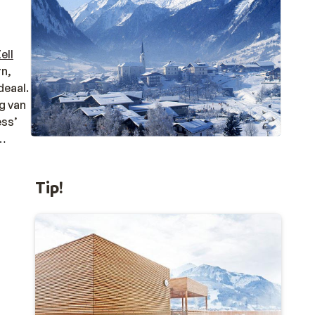
ell
rn,
deaal.
ng van
ess’
l am
Tip!
un.
. De
in
o’n