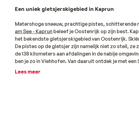
Een uniek gletsjerskigebied in Kaprun
Metershoge sneeuw, prachtige pistes, schitterende m
am See - Kaprun
beleef je Oostenrijk op zijn best. Ka
het bekendste gletsjerskigebied van Oostenrijk. Skiën
De pistes op de gletsjer zijn namelijk niet zo steil, ze
de 138 kilometers aan afdalingen in de nabije omgevi
ben je zo in Viehhofen. Van daaruit ontdek je met ee
Hinterglemm-Leogang-Fieberbrunn
waardoor je over 
Lees meer
See en het Kaprun skigebied vullen elkaar perfect aan
wintersportbestemmingen van Oostenrijk vindt. Boven
Dankzij de gletsjer is dat vaak zelfs tot in de zomer m
Ontdek je ideale verblijf
Alleen al voor de prachtige, sneeuwzekere pistes is K
pistes (op de gletsjer) van Kaprun zijn 365 dagen per
december) geniet je ook van de heerlijke afdalingen v
dag in de frisse berglucht te ontspannen in een fijn
ho