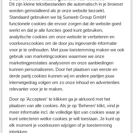
Dit zijn kleine tekstbestanden die automatisch in je browser
voor jouw volgende vakantie. De parken staan klaar om
worden geïnstalleerd als je onze website bezoekt.
je te verwelkomen voor een onvergetelijk verblijf. Niet
Standaard gebruiken we bij Sunweb Group GmbH
alleen in de
zomer
zijn vakantieparken een fijne
functionele cookies die ervoor zorgen dat de website goed
vakantiebestemming, ook de
meivakantie
en
werkt en dat je alle functies goed kunt gebruiken,
herfstvakantie
zijn ideale periodes om te vertoeven in
analytische cookies om onze website te verbeteren en
een vakantiepark.
voorkeurscookies om de door jou ingevoerde informatie
voor je te onthouden. Met jouw toestemming maken we ook
Voordelen van vakantieparken
gebruik van marketingcookies waarmee we onze
marketingprestaties analyseren en onze aanbiedingen
In een vakantieparken geniet je van alle gemakken van
kunnen personaliseren. Door het plaatsen van eerste en
thuis gecombineerd met de luxe en faciliteiten van een
derde partij cookies kunnen wij en andere partijen jouw
resort. Of je nu op zoek bent naar avontuurlijke
internetgedrag volgen om zo onze inhoud en advertenties
activiteiten, ontspanning aan het strand, of quality
relevanter voor je te maken.
time met het gezin, de vakantieparken zijn geschikt
voor iedere reiziger. Heb jij zin om zo snel mogelijk op
Door op 'Accepteer' te klikken ga je akkoord met het
reis te gaan? Boek dan vandaag nog jouw
last minute
plaatsen van alle cookies. Als je op 'Beheren’ klikt, vind je
vakantie
in een vakantiepark en maak je klaar voor een
meer informatie incl. de volledige lijst van cookies waar je
vakantie vol plezier, ontspanning en onvergetelijke
kunt selecteren welke cookies je wilt toestaan. Je kunt op
herinneringen!
elk moment je voorkeuren wijzigen of je toestemming
intrekken.