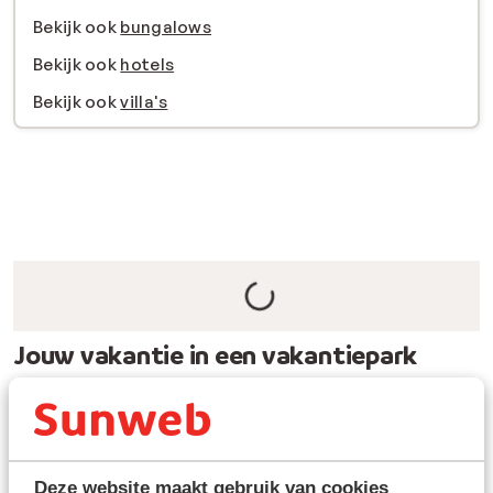
Bekijk ook
bungalows
Bekijk ook
hotels
Bekijk ook
villa's
Jouw vakantie in een vakantiepark
Ontdek het aanbod aan vakantieparken voor een
ultieme vakantie. Of je nu op zoek bent naar een last
minute vakantiepark te ontsnappen aan de dagelijkse
sleur of al lang hebt uitgekeken naar een zonnig verblijf
Deze website maakt gebruik van cookies
aan zee, het aanbod biedt de perfecte bestemming