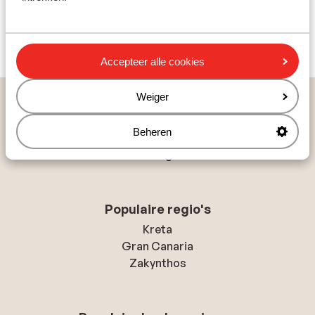
Bekijk aanbod vakantieparken
Accepteer alle cookies
Weiger
Populaire landen
Spanje
Beheren
Griekenland
Portugal
Populaire regio's
Kreta
Gran Canaria
Zakynthos