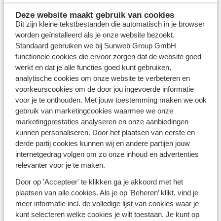
​Last minute skiën met vrienden,
Deze website maakt gebruik van cookies
familie, collega’s of je partner
Dit zijn kleine tekstbestanden die automatisch in je browser
worden geïnstalleerd als je onze website bezoekt.
Standaard gebruiken we bij Sunweb Group GmbH
Vraagt een vriendin je last minute om samen op
functionele cookies die ervoor zorgen dat de website goed
wintersport te gaan? Of wil toch graag de
werkt en dat je alle functies goed kunt gebruiken,
kerstvakantie
in de sneeuw vieren? Voor ieder
analytische cookies om onze website te verbeteren en
reisgezelschap vind je ook kort voor vertrek een fijne
voorkeurscookies om de door jou ingevoerde informatie
accommodatie. In een all inclusive hotel geniet je van
voor je te onthouden. Met jouw toestemming maken we ook
comfort met een uitgebreide wellness, (verwarmd)
gebruik van marketingcookies waarmee we onze
zwembad en verrukkelijke maaltijden. Liever je eigen
marketingprestaties analyseren en onze aanbiedingen
huisje? Check dan welke chalets en appartementen we
kunnen personaliseren. Door het plaatsen van eerste en
in ons aanbod hebben. Gelegen aan de piste, bij de
derde partij cookies kunnen wij en andere partijen jouw
halte van een skibus of midden in het dorp: de keuze is
internetgedrag volgen om zo onze inhoud en advertenties
reuze. Welk verblijf je ook kiest, met je skipas op zak kan
relevanter voor je te maken.
je gelijk de pistes op. Of je nu een week of maar een
paar dagen naar de sneeuw wilt, een last minute
Door op 'Accepteer' te klikken ga je akkoord met het
wintersport regel je in een paar klikken.
plaatsen van alle cookies. Als je op 'Beheren’ klikt, vind je
meer informatie incl. de volledige lijst van cookies waar je
Ook last minute is jouw skivakantie overal
kunt selecteren welke cookies je wilt toestaan. Je kunt op
sneeuwzeker