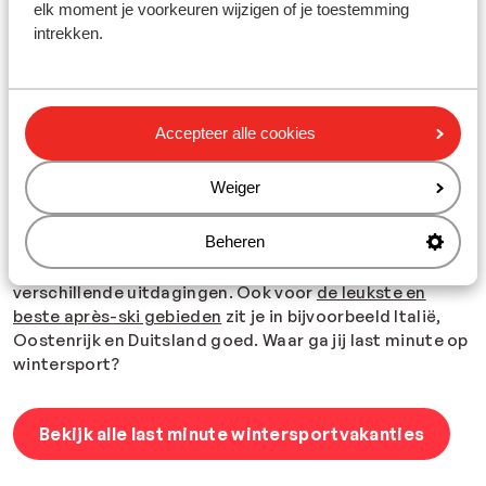
elk moment je voorkeuren wijzigen of je toestemming
Wil je last minute skiën in een
sneeuwzeker gebied
? Dat
intrekken.
komt goed uit, want in landen als Zwitserland, Frankrijk
en Oostenrijk is sneeuwzekerheid gegarandeerd. In
Kaprun bijvoorbeeld is het skiseizoen extra lang dankzij
de Kitzsteinhorn, het bekendste gletsjerskigebied van
Accepteer alle cookies
het land. Ook in het Franse skigebied Les Deux Alpes
ligt een gletsjer waardoor je er zelfs in de zomer kan
Weiger
skiën en snowboarden. Wil je liever langlaufen,
sneeuwwandelen of spannende activiteiten als
Beheren
paragliden, rodelen of ijsklimmen ondernemen? In de
meeste skigebieden heb je ook buiten de pistes
verschillende uitdagingen. Ook voor
de leukste en
beste après-ski gebieden
zit je in bijvoorbeeld Italië,
Oostenrijk en Duitsland goed. Waar ga jij last minute op
wintersport?
Bekijk alle last minute wintersportvakanties