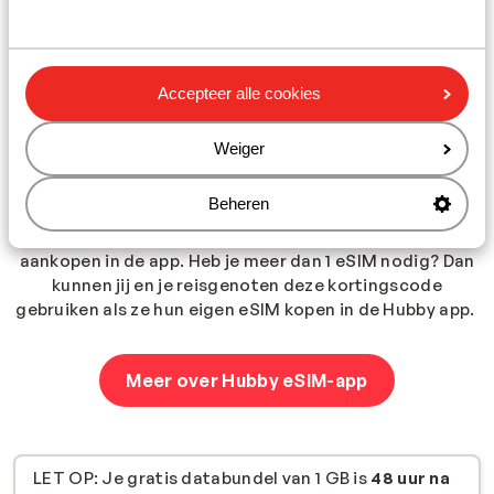
Accepteer alle cookies
Stap 3: Verbind op je
vakantiebestemming
Weiger
Jouw internetbundel is
48 uur
na activatie geldig op je
Beheren
vakantiebestemming. Heb je meer data nodig?
Gebruik
de code
SUNWEB2025
voor 20% extra korting op
aankopen in de app. Heb je meer dan 1 eSIM nodig? Dan
kunnen jij en je reisgenoten deze kortingscode
gebruiken als ze hun eigen eSIM kopen in de Hubby app.
Meer over Hubby eSIM-app
LET OP: Je gratis databundel van 1 GB is
48 uur na