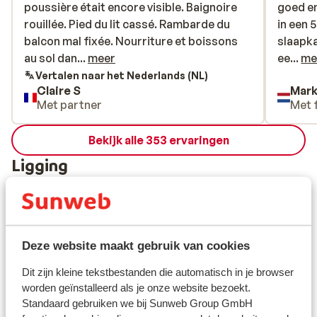
poussière était encore visible. Baignoire
poussière était encore visible. Baignoire
goed en
goed en
rouillée. Pied du lit cassé. Rambarde du
rouillée. Pied du lit cassé. Rambarde du
in een
in een
balcon mal fixée. Nourriture et boissons
balcon mal fixée. Nourriture et boissons
slaapka
slaapka
au sol dans les couloirs. Déchets au pied
au sol dan...
meer
een sla
ee...
me
du logement. Nous n’avons jamais rien vu
dat is 
Vertalen naar het Nederlands (NL)
Claire S
Mar
de tel c’est inadmissible. A fuir !
uitgeru
Met partner
Met 
was het
Bekijk alle 353 ervaringen
Ligging
Deze website maakt gebruik van cookies
Bekijk op kaart
Dit zijn kleine tekstbestanden die automatisch in je browser
worden geïnstalleerd als je onze website bezoekt.
Standaard gebruiken we bij Sunweb Group GmbH