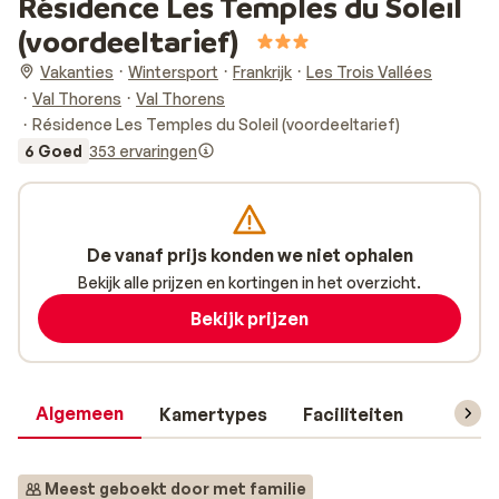
Résidence Les Temples du Soleil
(voordeeltarief)
Vakanties
Wintersport
Frankrijk
Les Trois Vallées
Val Thorens
Val Thorens
Résidence Les Temples du Soleil (voordeeltarief)
6 Goed
353 ervaringen
De vanaf prijs konden we niet ophalen
Bekijk alle prijzen en kortingen in het overzicht.
Bekijk prijzen
Algemeen
Kamertypes
Faciliteiten
Reisin
Meest geboekt door met familie