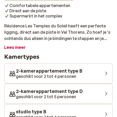
Comfortabele appartementen
Direct aan de piste
Supermarkt in het complex
Résidence Les Temples du Soleil heeft een perfecte
ligging, direct aan de piste in Val Thorens. Zo hoef je 's
ochtends dus alleen in je bindingen te stappen en je
kunt op pad. De appartementen zijn comfortabel
Lees meer
ingericht en hebben allemaal een balkon. Hier is het
Kamertypes
heerlijk genieten van de winterzon na een dag
inspanning, met als je geluk hebt zelfs uitzicht over de
pistes. De boodschappen doe je dichtbij; er zit een
2-kamerappartement type B
supermarkt in het appartementencomplex. Zin in een
geschikt voor 2 tot 4 personen
drankje? Om 's avonds de gezelligheid van het centrum
op te zoeken, is het slechts een korte wandeling en je
2-kamerappartement type D
kunt je aansluiten bij de après-ski. Hier ga je een fijne
geschikt voor 2 tot 5 personen
wintersport tegemoet!
studio type B