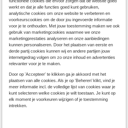
functionele cookies die ervoor zorgen dat de website goed
Afstanden
werkt en dat je alle functies goed kunt gebruiken,
Aan de rand van het centrum
analytische cookies om onze website te verbeteren en
Luchthaven geneva international airport: 159 km
voorkeurscookies om de door jou ingevoerde informatie
voor je te onthouden. Met jouw toestemming maken we ook
Treinstation moutiers train station: 38 km
gebruik van marketingcookies waarmee we onze
Skipiste: 0 m
marketingprestaties analyseren en onze aanbiedingen
Afstand tot langlaufloipe
kunnen personaliseren. Door het plaatsen van eerste en
Skilift: 20 m
derde partij cookies kunnen wij en andere partijen jouw
Afstand tot skischool
internetgedrag volgen om zo onze inhoud en advertenties
Afstand tot dichtstbijzijnde (mini)supermarkt
relevanter voor je te maken.
Afstand tot dichtstbijzijnde restaurant
Door op 'Accepteer' te klikken ga je akkoord met het
Skipas, -les en verhuur
plaatsen van alle cookies. Als je op 'Beheren’ klikt, vind je
meer informatie incl. de volledige lijst van cookies waar je
kunt selecteren welke cookies je wilt toestaan. Je kunt op
Skipas
elk moment je voorkeuren wijzigen of je toestemming
intrekken.
Skilessen