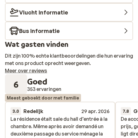
Vlucht informatie
Bus informatie
Wat gasten vinden
Dit zijn 100% echte klantbeoordelingen die hun ervaring
met ons product oprecht weergeven.
Meer over reviews
Goed
6
353 ervaringen
Meest geboekt door met familie
Redelijk
29 apr. 2026
G
3.0
7.8
La résidence était sale du hall d’entrée à la
La résidence était sale du hall d’entrée à la
De acco
De acco
chambre. Même après avoir demandé un
chambre. Même après avoir demandé un
prijs, g
prijs, g
deuxième passage du service ménage la
deuxième passage du service ménage la
ligt di
ligt di