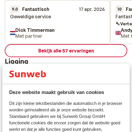
Fantastisch
17 apr. 2026
Fa
9.0
10
Geweldige service
Geweldige service
Fantast
Fantast
Verta
Dick Timmerman
Andy
Met partner
Met 
Bekijk alle 57 ervaringen
Ligging
Deze website maakt gebruik van cookies
Bekijk op kaart
Dit zijn kleine tekstbestanden die automatisch in je browser
worden geïnstalleerd als je onze website bezoekt.
Standaard gebruiken we bij Sunweb Group GmbH
functionele cookies die ervoor zorgen dat de website goed
werkt en dat je alle functies goed kunt gebruiken,
Afstanden