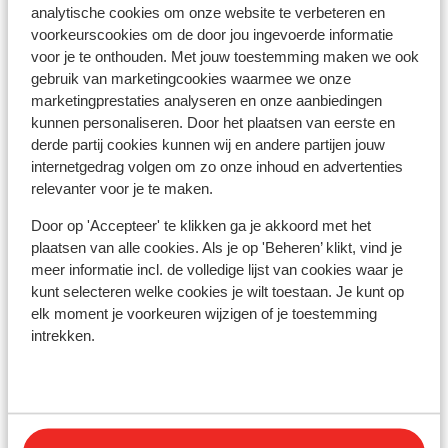
analytische cookies om onze website te verbeteren en
Aan de rand van het centrum
voorkeurscookies om de door jou ingevoerde informatie
Bushalte: 100 m
voor je te onthouden. Met jouw toestemming maken we ook
Pinautomaat: 200 m
gebruik van marketingcookies waarmee we onze
Skipiste: 0 m
marketingprestaties analyseren en onze aanbiedingen
Direct aan de skipiste
kunnen personaliseren. Door het plaatsen van eerste en
Skilift: 300 m
derde partij cookies kunnen wij en andere partijen jouw
Skischool: 300 m
internetgedrag volgen om zo onze inhoud en advertenties
Winkels: 150 m
relevanter voor je te maken.
Skipas, -les en verhuur
Door op 'Accepteer' te klikken ga je akkoord met het
plaatsen van alle cookies. Als je op 'Beheren’ klikt, vind je
meer informatie incl. de volledige lijst van cookies waar je
Skipas
kunt selecteren welke cookies je wilt toestaan. Je kunt op
elk moment je voorkeuren wijzigen of je toestemming
intrekken.
Skilessen
Skimateriaal