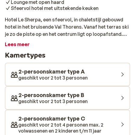
Lounge met open haard
Sfeervol hotel met uitstekende keuken
Hotel Le Sherpa, een sfeervol, in chaletstijl gebouwd
hotel in het bruisende Val Thorens. Vanaf het terras ski
je zo de piste op en het centrum ligt op loopafstand.
Vanuit het hotel heb je een schitterend uitzicht op de
Lees meer
omliggende bergen en het dorp. Elke avond word je
Kamertypes
verwend met een heerlijk met aandacht samengesteld
diner. Uitbuiken doe je in het wellnesscenter van Hotel
Le Sherpa, zodat je de volgende dag weer fris en fruitig
2-persoonskamer type A
bent.
geschikt voor 2 tot 3 personen
2-persoonskamer type B
geschikt voor 2 tot 3 personen
2-persoonskamer type C
geschikt voor 2 tot 4 personen max. 2
volwassenen en 2 kinderen t/m 11 jaar