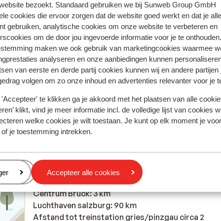
ring met ons product oprecht weergeven.
Meer over reviews
 website bezoekt. Standaard gebruiken we bij Sunweb Group GmbH
ele cookies die ervoor zorgen dat de website goed werkt en dat je alle
nt gebruiken, analytische cookies om onze website te verbeteren en
Meest geboekt door met f
rscookies om de door jou ingevoerde informatie voor je te onthouden
estemming maken we ook gebruik van marketingcookies waarmee w
 2026
Goed
24 jan.
6.6
ngprestaties analyseren en onze aanbiedingen kunnen personalisere
Zeer
Zeer
Alle waar naar z'n geld. Matrassen zijn aan vervang
Alle waar naar z'n geld. Matrassen zijn aan vervang
tsen van eerste en derde partij cookies kunnen wij en andere partijen
toe, de veren staken in de rug. Verder is het eten w
toe, de veren staken in de rug. Verder is het eten w
gedrag volgen om zo onze inhoud en advertenties relevanter voor je 
pot schaft. Uitzicht kamer 25a is triest, eigenlijk g
pot schaft. Uitzicht kamer 25a is triest, eigenlijk g
'Accepteer' te klikken ga je akkoord met het plaatsen van alle cookies
uitzicht.
uitzicht.
ren’ klikt, vind je meer informatie incl. de volledige lijst van cookies w
Anoniem
Met familie
ecteren welke cookies je wilt toestaan. Je kunt op elk moment je voo
 of je toestemming intrekken.
eren
ger
Accepteer alle cookies
Afstanden
Centrum Bruck: 3 km
Luchthaven salzburg: 90 km
Afstand tot treinstation gries/pinzgau circa 2