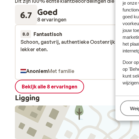
Dit zijn 100% echte klantbeoordelingen die hun erva
je onze
Goed
function
6.7
goed ku
8 ervaringen
voorkeu
jouw to
Fantastisch
8 feb.
8.0
marketi
Schoon, gastvrij, authentieke Oostenrijkse sfeer. 
Schoon, gastvrij, authentieke Oostenrijkse sfeer. 
het plaa
lekker eten.
lekker eten.
internet
Door op 
op 'Behe
Anoniem
Met familie
kunt sel
wijzigen
Bekijk alle 8 ervaringen
Ligging
Beh
Wei