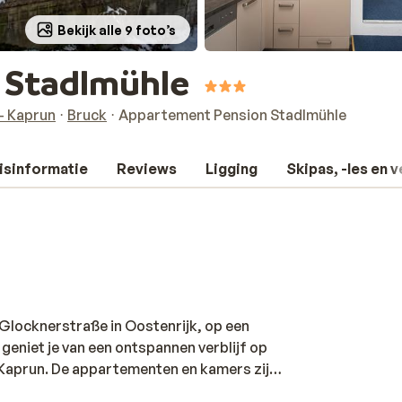
Bekijk alle 9 foto’s
 Stadlmühle
 - Kaprun
Bruck
Appartement Pension Stadlmühle
isinformatie
Reviews
Ligging
Skipas, -les en 
 Glocknerstraße in Oostenrijk, op een
 geniet je van een ontspannen verblijf op
an Kaprun. De appartementen en kamers zijn
nodig hebt voor een fijne