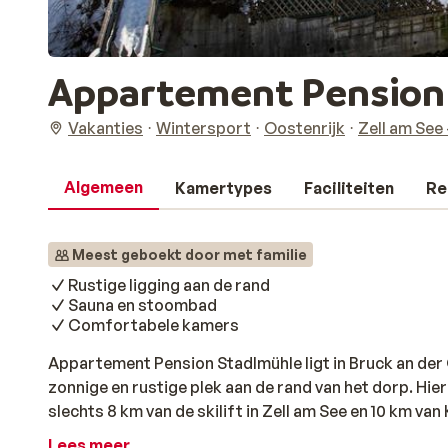
Appartement Pension
Vakanties
Wintersport
Oostenrijk
Zell am See
Algemeen
Kamertypes
Faciliteiten
Re
Meest geboekt door met familie
Rustige ligging aan de rand
Sauna en stoombad
Comfortabele kamers
Appartement Pension Stadlmühle ligt in Bruck an der
zonnige en rustige plek aan de rand van het dorp. Hier
slechts 8 km van de skilift in Zell am See en 10 km v
comfortabel en eenvoudig ingericht, met alles wat je 
Lees meer