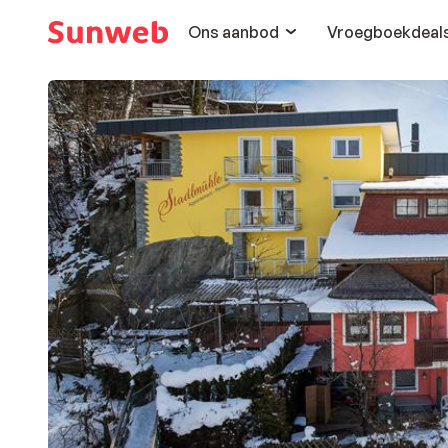
Ons aanbod
Vroegboekdeal