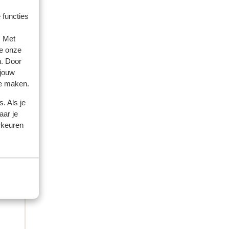
 functies
amilie
. Met
e onze
 2026
n. Door
ing
ing
 jouw
at de
at de
te maken.
een
een
. Als je
aar je
rkeuren