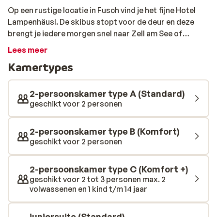
Op een rustige locatie in Fusch vind je het fijne Hotel
Lampenhäusl. De skibus stopt voor de deur en deze
brengt je iedere morgen snel naar Zell am See of
Kaprun. Alle kamers zijn verzorgd ingericht en
Lees meer
beschikken over een moderne badkamer en een balkon
Kamertypes
met uitzicht op de prachtige omgeving. Er zijn
verschillende kamertypes te boeken: van een fijne 2-
persoonskamers tot een ruime familiesuite met 2
2-persoonskamer type A (Standard)
aparte ruimtes. In het wellness gedeelte van het hotel
geschikt voor 2 personen
kun je heerlijk ontspannen na een intensieve dag op de
piste. Het hotel verzorgt elke ochtend een uitgebreid
2-persoonskamer type B (Komfort)
ontbijtbuffet en ‘s avonds kun je kiezen uit 3
geschikt voor 2 personen
verschillende hoofdgerechten en een groot
saladebuffet.
2-persoonskamer type C (Komfort +)
geschikt voor 2 tot 3 personen max. 2
volwassenen en 1 kind t/m 14 jaar
juniorsuite (Standard)