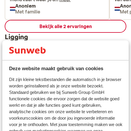
Anoniem
Ano
Prima eten. Weinig vegetarische opties.
en vrie
Met familie
Met 
Menukaart alleen in het Duits, dus dat was
iedere ochtend Google translate erbij
Bekijk alle 2 ervaringen
pakken haha. Ligging 17 min met de auto
naar Kaprun. Goede
Ligging
parkeermogelijkheden voor de deur.
Deze website maakt gebruik van cookies
Bekijk op kaart
Dit zijn kleine tekstbestanden die automatisch in je browser
worden geïnstalleerd als je onze website bezoekt.
Standaard gebruiken we bij Sunweb Group GmbH
functionele cookies die ervoor zorgen dat de website goed
Afstanden
werkt en dat je alle functies goed kunt gebruiken,
analytische cookies om onze website te verbeteren en
Afstand tot skipiste schmittenhöhe circa 10,5
voorkeurscookies om de door jou ingevoerde informatie
kilometer
voor je te onthouden. Met jouw toestemming maken we ook
Skibushalte direct naast het hotel