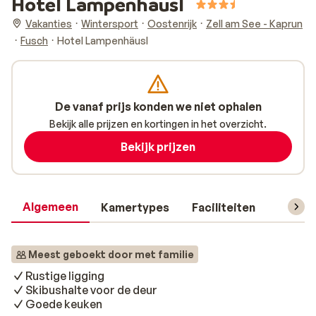
Hotel Lampenhäusl
Vakanties
Wintersport
Oostenrijk
Zell am See - Kaprun
Fusch
Hotel Lampenhäusl
De vanaf prijs konden we niet ophalen
Bekijk alle prijzen en kortingen in het overzicht.
Bekijk prijzen
Algemeen
Kamertypes
Faciliteiten
Reisin
Meest geboekt door met familie
Rustige ligging
Skibushalte voor de deur
Goede keuken