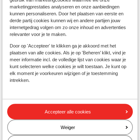
gebruik van marketingcookies waarmee we onze
Skilift maiskogel kaprun: 14 km
marketingprestaties analyseren en onze aanbiedingen
Rustig gelegen
kunnen personaliseren. Door het plaatsen van eerste en
derde partij cookies kunnen wij en andere partijen jouw
Skipas, -les en verhuur
internetgedrag volgen om zo onze inhoud en advertenties
relevanter voor je te maken.
Skipas
Door op 'Accepteer' te klikken ga je akkoord met het
plaatsen van alle cookies. Als je op 'Beheren’ klikt, vind je
Skilessen
meer informatie incl. de volledige lijst van cookies waar je
kunt selecteren welke cookies je wilt toestaan. Je kunt op
elk moment je voorkeuren wijzigen of je toestemming
Skimateriaal
intrekken.
Andere accommodaties in Zell am See
- Kaprun
Accepteer alle cookies
Hotel Salzburgerhof
Weiger