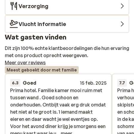
Verzorging
Vlucht informatie
Wat gasten vinden
Dit zijn 100% echte klantbeoordelingen die hun ervaring
met ons product oprecht weergeven.
Meer over reviews
Meest geboekt door met familie
Goed
15 feb. 2025
G
6.3
7.7
Prima hotel. Familie kamer mooi ruim met
Prima hotel. Familie kamer mooi ruim met
Prima h
Prima h
tussen wand . Goed schoon en
tussen wand . Goed schoon en
verhoud
verhoud
onderhouden. Ontbijt vaak erg druk omdat
onderhouden. Ontbijt vaak erg druk omdat
skipist
skipist
het niet al te groot is. 1 iemand maakt
het niet al te groot is. 1 iemand maakt
en scho
en scho
eieren en daar wacht je wel eventjes op.
eieren en daar wacht je wel eventjes op.
in de k
in de k
Voor het avond diner krijg je smorgens een
Voor het avond diner krijg je smorgens een
schomm
schomm
menu kaart waar je uit 3opties kan kiezen.
menu kaart waar je u...
meer
van aan
van aan