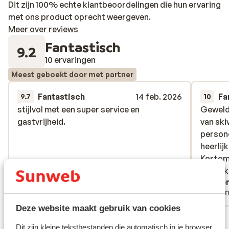
Dit zijn 100% echte klantbeoordelingen die hun ervaring
met ons product oprecht weergeven.
Meer over reviews
Fantastisch
9.2
10 ervaringen
Meest geboekt door met partner
Fantastisch
14 feb. 2026
Fa
9.7
10
stijlvol met een super service en
stijlvol met een super service en
Geweldi
Geweldi
gastvrijheid.
gastvrijheid.
van skiv
van skiv
persone
persone
heerlij
heerlij
Kortom,
Kortom,
heerlij
heerlij
Anoniem
Ano
Met partner
Vrie
Deze website maakt gebruik van cookies
Bekijk alle 10 ervaringen
Dit zijn kleine tekstbestanden die automatisch in je browser