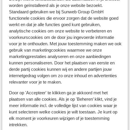
Ligging
worden geïnstalleerd als je onze website bezoekt.
Standaard gebruiken we bij Sunweb Group GmbH
functionele cookies die ervoor zorgen dat de website goed
werkt en dat je alle functies goed kunt gebruiken,
analytische cookies om onze website te verbeteren en
voorkeurscookies om de door jou ingevoerde informatie
Bekijk op kaart
voor je te onthouden. Met jouw toestemming maken we ook
gebruik van marketingcookies waarmee we onze
marketingprestaties analyseren en onze aanbiedingen
kunnen personaliseren. Door het plaatsen van eerste en
derde partij cookies kunnen wij en andere partijen jouw
Afstanden
internetgedrag volgen om zo onze inhoud en advertenties
Centrum: 300 m
relevanter voor je te maken.
Skipiste: 200 m
Skibushalte: 250 m
Door op 'Accepteer' te klikken ga je akkoord met het
plaatsen van alle cookies. Als je op 'Beheren’ klikt, vind je
Skilift: 200 m
meer informatie incl. de volledige lijst van cookies waar je
Winkels: 300 m
kunt selecteren welke cookies je wilt toestaan. Je kunt op
Restaurant: 300 m
elk moment je voorkeuren wijzigen of je toestemming
Rustig gelegen
intrekken.