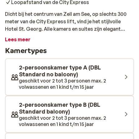
Loopafstand van de City Express
Dicht bij het centrum van Zell am See, op slechts 300
meter van de City Express lift, vind je het stijlvolle
Hotel St. Georg. Alle kamers en suites zijn elegant
ingericht en voorzien van een moderne badkamer. Na
Lees meer
een lange dag in de buitenlucht kun je in de prachtige
Kamertypes
spa weer helemaal bijkomen. Geniet hier van het mooie
binnenzwembad met tegenstroom, een Finse sauna en
een infraroodcabine. In de sfeervolle bar kun je
2-persoonskamer type A (DBL
vervolgens genieten van een heerlijk après-ski drankje.
Standard no balcony)
geschikt voor 2 tot 3 personen max. 2
volwassenen en 1 kind t/m 15 jaar
2-persoonskamer type B (DBL
Standard balcony)
geschikt voor 2 tot 3 personen max. 2
volwassenen en 1 kind t/m 15 jaar