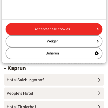
Skipas, -les en verhuur
Skipas
Accepteer alle cookies
Skilessen
Weiger
Skimateriaal
Beheren
Andere accommodaties in Zell am See
- Kaprun
Hotel Salzburgerhof
People’s Hotel
Hotel Tirolerhof