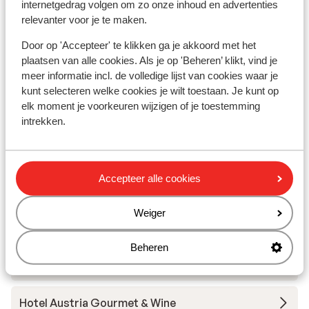
internetgedrag volgen om zo onze inhoud en advertenties
Rustig gelegen
relevanter voor je te maken.
Skipas, -les en verhuur
Door op 'Accepteer' te klikken ga je akkoord met het
plaatsen van alle cookies. Als je op 'Beheren’ klikt, vind je
meer informatie incl. de volledige lijst van cookies waar je
Skipas
kunt selecteren welke cookies je wilt toestaan. Je kunt op
elk moment je voorkeuren wijzigen of je toestemming
intrekken.
Skilessen
Skimateriaal
Accepteer alle cookies
Andere accommodaties in Obergurgl-
Weiger
Hochgurgl
Beheren
Alpen-Wellness Resort Hochfirst
Hotel Austria Gourmet & Wine