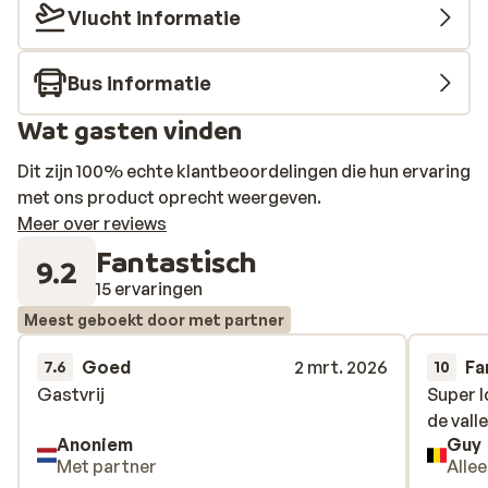
Vlucht informatie
Bus informatie
Wat gasten vinden
Dit zijn 100% echte klantbeoordelingen die hun ervaring
met ons product oprecht weergeven.
Meer over reviews
Fantastisch
9.2
15 ervaringen
Meest geboekt door met partner
Goed
2 mrt. 2026
Fa
7.6
10
Gastvrij
Gastvrij
Super l
Super l
de valle
de valle
Anoniem
Guy
Met partner
Alle