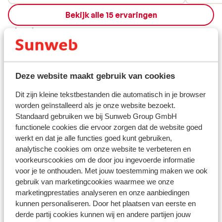
Bekijk alle 15 ervaringen
Ligging
Deze website maakt gebruik van cookies
Bekijk op kaart
Dit zijn kleine tekstbestanden die automatisch in je browser
worden geïnstalleerd als je onze website bezoekt.
Standaard gebruiken we bij Sunweb Group GmbH
functionele cookies die ervoor zorgen dat de website goed
werkt en dat je alle functies goed kunt gebruiken,
Afstanden
analytische cookies om onze website te verbeteren en
Centrum: 500 m
voorkeurscookies om de door jou ingevoerde informatie
voor je te onthouden. Met jouw toestemming maken we ook
Luchthaven Innsrbuck: 100 km
gebruik van marketingcookies waarmee we onze
Treinstation: 50 m
marketingprestaties analyseren en onze aanbiedingen
Skipiste: 100 m
kunnen personaliseren. Door het plaatsen van eerste en
Skilift: 300 m
derde partij cookies kunnen wij en andere partijen jouw
Winkels: 500 m