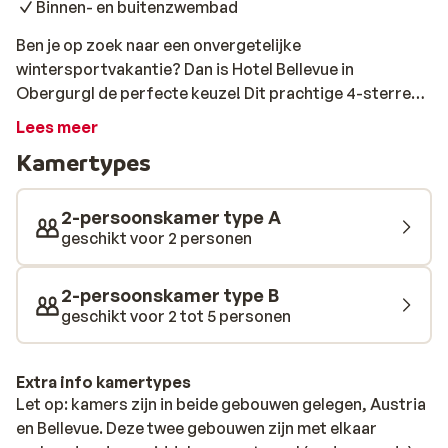
Binnen- en buitenzwembad
Ben je op zoek naar een onvergetelijke
wintersportvakantie? Dan is Hotel Bellevue in
Obergurgl de perfecte keuze! Dit prachtige 4-sterren
superior hotel ligt direct aan de piste, waardoor je
Lees meer
optimaal kunt genieten van de sneeuw.Maar Hotel
Kamertypes
Bellevue is meer dan alleen een skihotel. Het staat ook
bekend om zijn fantastische keuken. De chef-kok en
zijn team toveren de heerlijkste gerechten op tafel,
2-persoonskamer type A
met verse, regionale producten. En na een dag op de
geschikt voor 2 personen
piste kun je heerlijk ontspannen in de uitgebreide
wellness. Geniet van de sauna's, het stoombad, de
2-persoonskamer type B
whirlpool en het zwembad.Kortom, Hotel Bellevue is de
geschikt voor 2 tot 5 personen
perfecte plek voor een wintersportvakantie vol skiën,
smullen en ontspannen.
Extra info kamertypes
Let op: kamers zijn in beide gebouwen gelegen, Austria
en Bellevue. Deze twee gebouwen zijn met elkaar