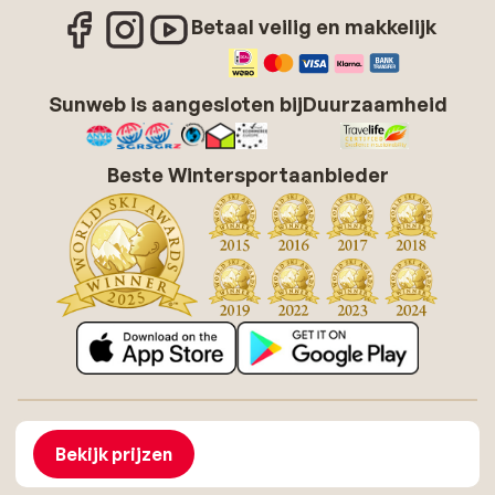
Betaal veilig en makkelijk
Sunweb is aangesloten bij
Duurzaamheid
Beste Wintersportaanbieder
Over Sunweb
Vacatures
Algemene voorwaarden zonvakanties
Cookies
Bekijk prijzen
Toegankelijkheidsverklaring
Disclaimer
Sitemap