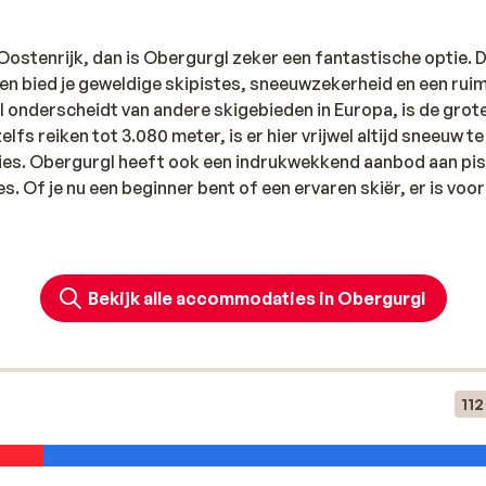
 Oostenrijk, dan is Obergurgl zeker een fantastische optie. D
 en bied je geweldige skipistes, sneeuwzekerheid en een rui
onderscheidt van andere skigebieden in Europa, is de grot
fs reiken tot 3.080 meter, is er hier vrijwel altijd sneeuw te
ties. Obergurgl heeft ook een indrukwekkend aanbod aan pi
s. Of je nu een beginner bent of een ervaren skiër, er is voor
lectie aan accommodaties. Van luxe hotels tot gezellige
rten reizigers. En ook voor wat gezelligheid ben je in Oberg
Bekijk alle accommodaties in Obergurgl
ten en deze liggen allemaal direct aan de piste. En samen met 
r een gezellige atmosfeer, de charme van Obergurgl. Na
n de hotels, bars, stubes met livemuziek en in enkele discoth
oenen maken.
112