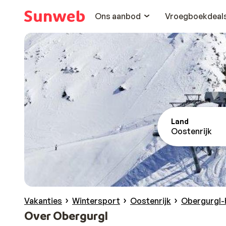
Ons aanbod
Vroegboekdeal
Land
Oostenrijk
Vakanties
Wintersport
Oostenrijk
Obergurgl-
Over Obergurgl