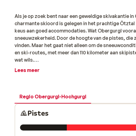
Als je op zoek bent naar een geweldige skivakantie in
charmante skioord is gelegen in het prachtige Ötztal
keus aan goed accommodaties. Wat Obergurgl vooral 
sneeuwzekerheid. Door de hoogte van de pistes, die zel
vinden. Maar het gaat niet alleen om de sneeuwcondi
en ski-routes, met meer dan 110 kilometer aan skipiste
wat wils.
Lees meer
Naast de pistes biedt Obergurgl ook een geweldige se
appartementen en chalets, er zijn opties voor alle soo
aan het juiste adres. Je vindt hier vele leuke berghut
zonnige terrassen en bergrestaurants zorgen zij voo
Regio Obergurgl-Hochgurgl
terugkomst van de piste kun je gezellig après-skiën i
Ook kun je een prachtige wandeltocht op sneeuwsch
Pistes