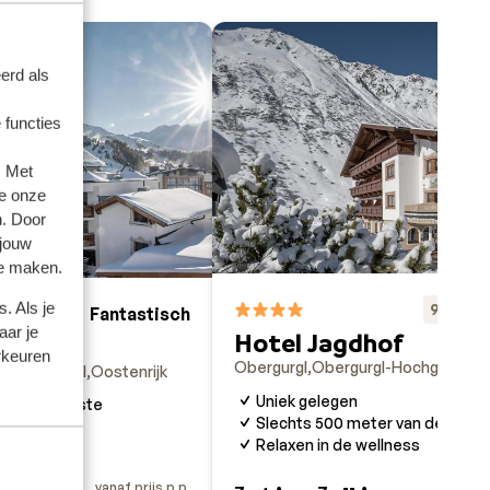
erd als
 functies
. Met
e onze
n. Door
 jouw
te maken.
. Als je
Fa
9.3
Fantastisch
9.1
aar je
Hotel Jagdhof
land
rkeuren
Obergurgl
Obergurgl-Hochgurgl
Oo
l-Hochgurgl
Oostenrijk
Uniek gelegen
r van de piste
Slechts 500 meter van de gonde
uken
Relaxen in de wellness
llness
vanaf prijs p.p.
va