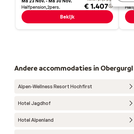
Ma 23 Nov. - Ma 30 Nov.
Za 2
€ 1.407
Halfpension
2
pers.
Half
Bekijk
Andere accommodaties in Obergurgl
Alpen-Wellness Resort Hochfirst
Hotel Jagdhof
Hotel Alpenland