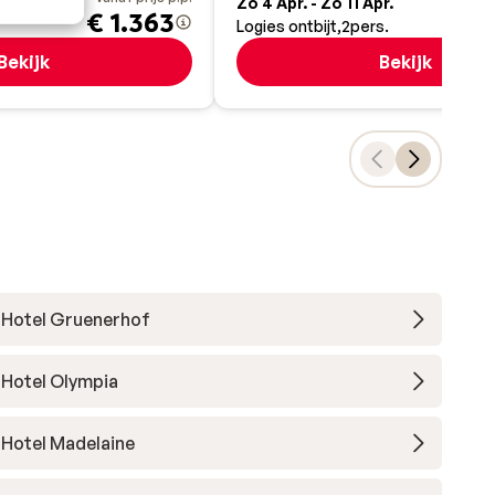
pr.
Zo 4 Apr. - Zo 11 Apr.
€ 1.363
€
Logies ontbijt
2
pers.
Bekijk
Bekijk
Hotel Gruenerhof
Hotel Olympia
Hotel Madelaine