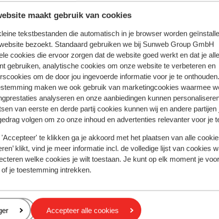
ebsite maakt gebruik van cookies
 kleine tekstbestanden die automatisch in je browser worden geïnstalle
 website bezoekt. Standaard gebruiken we bij Sunweb Group GmbH
ele cookies die ervoor zorgen dat de website goed werkt en dat je alle
nt gebruiken, analytische cookies om onze website te verbeteren en
rscookies om de door jou ingevoerde informatie voor je te onthouden
estemming maken we ook gebruik van marketingcookies waarmee w
ngprestaties analyseren en onze aanbiedingen kunnen personalisere
tsen van eerste en derde partij cookies kunnen wij en andere partijen
gedrag volgen om zo onze inhoud en advertenties relevanter voor je 
'Accepteer' te klikken ga je akkoord met het plaatsen van alle cookies
Fantastisch
8.8
ren’ klikt, vind je meer informatie incl. de volledige lijst van cookies w
e Crystal VAYA Unique
Hotel Alpen
ecteren welke cookies je wilt toestaan. Je kunt op elk moment je voo
gurgl
Obergurgl-Hochgurgl
Oostenrijk
Obergurgl
Obergurg
 of je toestemming intrekken.
uxe & stijlvolle kamers
Slechts 100 mete
pa met binnen- en buitenzwembad
Fantastische ke
oed restaurant & trendy bar
Relaxen in de we
erfecte ski-in/ski-out
eren
ger
Accepteer alle cookies
vanaf prijs p.p.