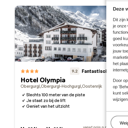
Deze w
Dit zijn
je onze
function
goed ku
voorkeu
jouw to
marketi
het plaa
internet
Fantastisch
9.2
Hotel Olympia
Door op 
Obergurgl
Obergurgl-Hochgurgl
Oostenrijk
op 'Behe
Th
kunt sel
Slechts 100 meter van de piste
Ober
wijzigen
Je staat zo bij de lift
L
Geniet van het uitzicht
S
G
P
Beh
Wei
vanaf prijs p.p.