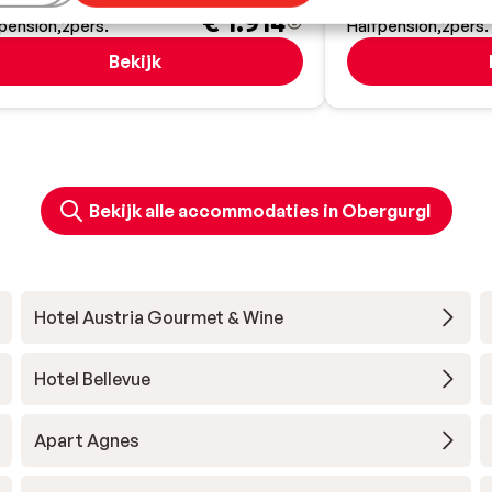
8 Nov. - Za 5 Dec.
Zo 11 Apr. - Zo 18 A
€ 1.914
pension
2
pers.
Halfpension
2
pers.
Bekijk
Bekijk alle accommodaties in Obergurgl
Hotel Austria Gourmet & Wine
Hotel Bellevue
Apart Agnes