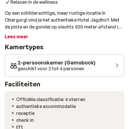
Relaxen in de wellness
Op een schilderachtige, maar rustige locatie in
Obergurgl vind je het authentieke Hotel Jagdhof. Met
de piste en de gondel op slechts 500 meter afstand is
dit een ideale uitvalsbasis voor je skivakantie in dit
Lees meer
populaire skigebied. De skibus, die je ’s morgens snel
Kamertypes
naar de gondel brengt, stopt op slechts 20 meter
afstand van het hotel. Alle kamers zijn verzorgd
ingericht en voorzien van een eigen badkamer en balkon
2-persoonskamer (Gamsbock)
met uitzicht op de prachtige omgeving. ’s Ochtends
geschikt voor 2 tot 4 personen
start je de dag ontspannen met een uitgebreid
ontbijtbuffet, zodat je vol energie de piste op gaat. Na
Faciliteiten
een actieve skidag is het heerlijk ontspannen in de
sauna, waar je spieren weer tot rust komen. Daarna is
Officiële classificatie: 4 sterren
de bar een fijne plek om na te praten met een drankje en
authentieke accommodatie
de dag rustig af te sluiten.
receptie
check in
lift