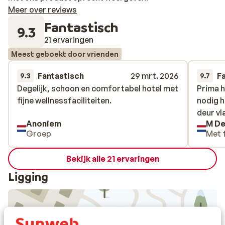
Meer over reviews
Fantastisch
9.3
21 ervaringen
Meest geboekt door vrienden
Fantastisch
29 mrt. 2026
F
9.3
9.7
Degelijk, schoon en comfortabel hotel met
Degelijk, schoon en comfortabel hotel met
Prima ho
Prima ho
fijne wellnessfaciliteiten.
fijne wellnessfaciliteiten.
nodig h
nodig h
deur vla
deur vla
Anoniem
M De
Groep
Met 
Bekijk alle 21 ervaringen
Ligging