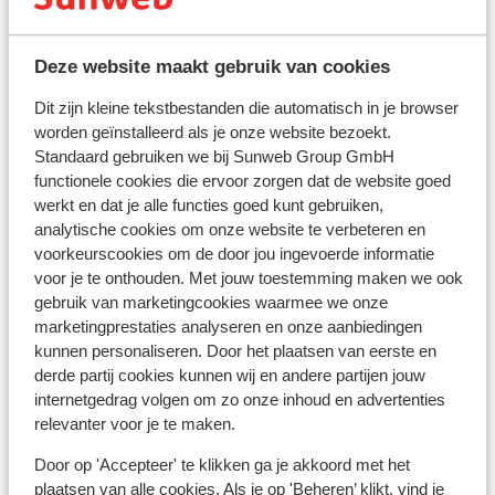
Bekijk op kaart
Deze website maakt gebruik van cookies
Dit zijn kleine tekstbestanden die automatisch in je browser
worden geïnstalleerd als je onze website bezoekt.
Afstanden
Standaard gebruiken we bij Sunweb Group GmbH
Afstand tot centrum: circa 2,5 kilometer
functionele cookies die ervoor zorgen dat de website goed
Skipiste: 500 m
werkt en dat je alle functies goed kunt gebruiken,
analytische cookies om onze website te verbeteren en
Skibushalte: 20 m
voorkeurscookies om de door jou ingevoerde informatie
Skilift hochgurglbahn: 500 m
voor je te onthouden. Met jouw toestemming maken we ook
(Mini)supermarkt: 2 km
gebruik van marketingcookies waarmee we onze
Restaurant: 500 m
marketingprestaties analyseren en onze aanbiedingen
kunnen personaliseren. Door het plaatsen van eerste en
Skipas, -les en verhuur
derde partij cookies kunnen wij en andere partijen jouw
internetgedrag volgen om zo onze inhoud en advertenties
Skipas
relevanter voor je te maken.
Door op 'Accepteer' te klikken ga je akkoord met het
Skilessen
plaatsen van alle cookies. Als je op 'Beheren’ klikt, vind je