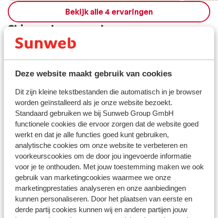
Bekijk alle 4 ervaringen
Skipas, -les en verhuur
Skipas
Deze website maakt gebruik van cookies
Skilessen
Dit zijn kleine tekstbestanden die automatisch in je browser
worden geïnstalleerd als je onze website bezoekt.
Skimateriaal
Standaard gebruiken we bij Sunweb Group GmbH
functionele cookies die ervoor zorgen dat de website goed
werkt en dat je alle functies goed kunt gebruiken,
Andere accommodaties in Obergurgl-
analytische cookies om onze website te verbeteren en
voorkeurscookies om de door jou ingevoerde informatie
Hochgurgl
voor je te onthouden. Met jouw toestemming maken we ook
gebruik van marketingcookies waarmee we onze
Alpen-Wellness Resort Hochfirst
marketingprestaties analyseren en onze aanbiedingen
kunnen personaliseren. Door het plaatsen van eerste en
derde partij cookies kunnen wij en andere partijen jouw
Hotel Austria Gourmet & Wine