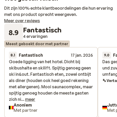
Dit zijn 100% echte klantbeoordelingen die hun ervaring
met ons product oprecht weergeven.
Meer over reviews
Fantastisch
8.9
4 ervaringen
Meest geboekt door met partner
Fantastisch
17 jan. 2026
F
8.1
9.0
Goede ligging van het hotel. Dicht bij
Goede ligging van het hotel. Dicht bij
Das ge
Das ge
skibushalte en skilift. Spijtig genoeg geen
skibushalte en skilift. Spijtig genoeg geen
und zu
und zu
ski in&out. Fantastisch eten, zowel ontbijt
ski in&out. Fantastisch eten, zowel ontbijt
umfang
umfang
als diner (houden ook heel goed rekening
als diner (houden ook heel goed rekening
Verta
met allergenen). Mooi saunacomplex, maar
met allergenen). Mooi saunacomplex, maar
spijtig genoeg houden de meeste gasten
spijtig genoeg houden de meeste gasten
zich niet aan reglement inzake hygiëne en
zich ni...
meer
Anoniem
Jutt
niet dragen van badkleding. Eigenares
Met partner
Met 
doet hier niets aan als je dit meldt.