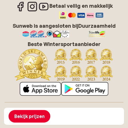
Betaal veilig en makkelijk
Sunweb is aangesloten bij
Duurzaamheid
Beste Wintersportaanbieder
Over Sunweb
Vacatures
Algemene voorwaarden zonvakanties
Cookies
Bekijk prijzen
Toegankelijkheidsverklaring
Disclaimer
Sitemap