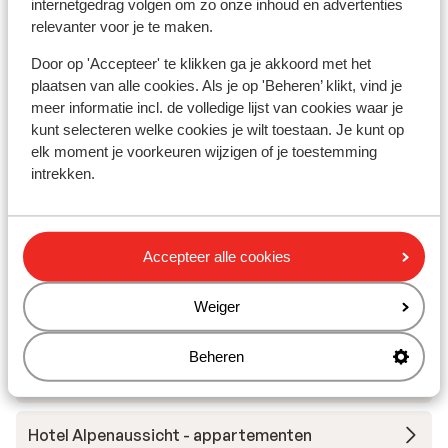
internetgedrag volgen om zo onze inhoud en advertenties
relevanter voor je te maken.
Hotel Gruenerhof
Door op 'Accepteer' te klikken ga je akkoord met het
plaatsen van alle cookies. Als je op 'Beheren’ klikt, vind je
Hotel Jagdhof
meer informatie incl. de volledige lijst van cookies waar je
kunt selecteren welke cookies je wilt toestaan. Je kunt op
elk moment je voorkeuren wijzigen of je toestemming
Hotel Bellevue
intrekken.
Hotel Olympia
Accepteer alle cookies
Hotel Alpenland
Weiger
Apart Agnes
Beheren
The Crystal VAYA Unique
Hotel Alpenaussicht - appartementen