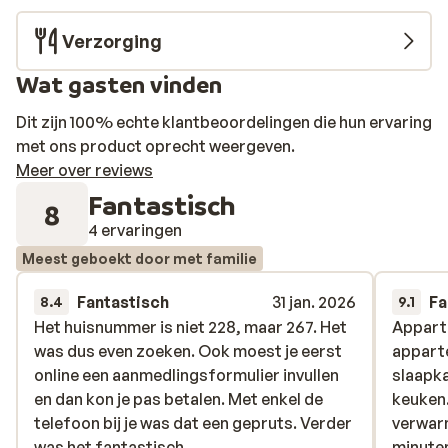
Verzorging
Wat gasten vinden
Dit zijn 100% echte klantbeoordelingen die hun ervaring
met ons product oprecht weergeven.
Meer over reviews
Fantastisch
8
4 ervaringen
Meest geboekt door met familie
Fantastisch
31 jan. 2026
Fa
8.4
9.1
Het huisnummer is niet 228, maar 267. Het
Het huisnummer is niet 228, maar 267. Het
Apparte
Apparte
was dus even zoeken. Ook moest je eerst
was dus even zoeken. Ook moest je eerst
appart
appart
online een aanmedlingsformulier invullen
online een aanmedlingsformulier invullen
slaapk
slaapk
en dan kon je pas betalen. Met enkel de
en dan kon je pas betalen. Met enkel de
keuken
keuken
telefoon bij je was dat een gepruts. Verder
telefoon bij je was dat een gepruts. Verder
verwarm
verwarm
was het fantastisch.
was het fantastisch.
minuten
minuten