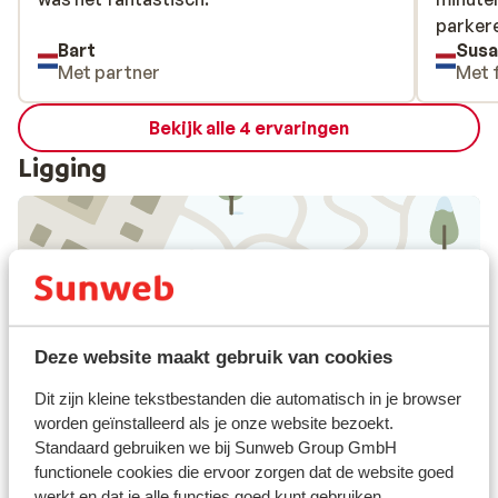
parkere
parkere
Bart
Sus
Haus am
Met partner
Met 
avonds
is ontz
Bekijk alle 4 ervaringen
skigebi
leuk vo
Ligging
kunnen 
en de b
Bekijk op kaart
Deze website maakt gebruik van cookies
Dit zijn kleine tekstbestanden die automatisch in je browser
worden geïnstalleerd als je onze website bezoekt.
Afstanden
Standaard gebruiken we bij Sunweb Group GmbH
Centrum: 750 m
functionele cookies die ervoor zorgen dat de website goed
Afstand tot luchthaven münich circa 157,
werkt en dat je alle functies goed kunt gebruiken,