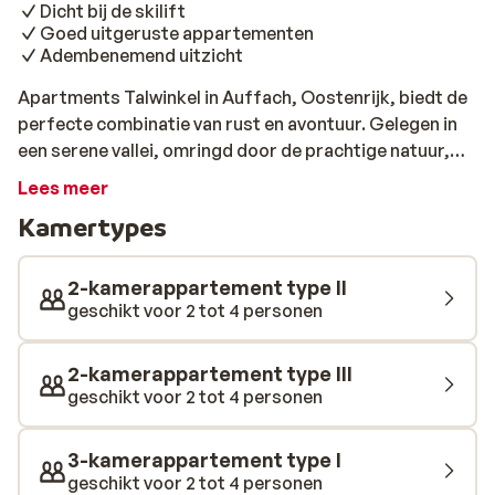
Dicht bij de skilift
Goed uitgeruste appartementen
Adembenemend uitzicht
Apartments Talwinkel in Auffach, Oostenrijk, biedt de
perfecte combinatie van rust en avontuur. Gelegen in
een serene vallei, omringd door de prachtige natuur,
vind je hier een ideale uitvalsbasis voor je
Lees meer
wintervakantie. De skilift ligt op korte afstand, net iets
Kamertypes
verderop aan een licht hellende weg, waardoor je snel
de pistes kunt opzoeken. De appartementen van
Talwinkel zijn goed uitgerust en bieden alles wat je
2-kamerappartement type II
nodig hebt voor een comfortabel verblijf. Of je nu een
geschikt voor 2 tot 4 personen
gezellige avond wilt doorbrengen in je knusse
woonkamer of een maaltijd wilt bereiden in de volledig
2-kamerappartement type III
ingerichte keuken, hier heb je alle vrijheid. De ramen
geschikt voor 2 tot 4 personen
bieden een prachtig uitzicht op de omliggende bergen,
zodat je elke dag kunt genieten van de schoonheid van
3-kamerappartement type I
de Alpen.
geschikt voor 2 tot 4 personen