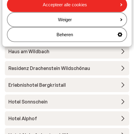
Accepteer alle cookies
Andere accommodaties in Ski Juwel
Alpbachtal Wildschönau
Weiger
Die Alpbacherin
Beheren
Haus am Wildbach
Residenz Drachenstein Wildschönau
Erlebnishotel Bergkristall
Hotel Sonnschein
Hotel Alphof