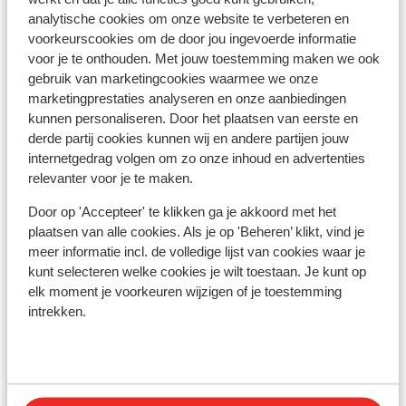
kilometer: Salzburg circa 108 kilometer, Innsbruck
analytische cookies om onze website te verbeteren en
circa 77 kilometer
voorkeurscookies om de door jou ingevoerde informatie
Afstand tot treinstation wörgl circa 16 kilometer
voor je te onthouden. Met jouw toestemming maken we ook
Skipiste: 550 m
gebruik van marketingcookies waarmee we onze
Skibushalte: 550 m
marketingprestaties analyseren en onze aanbiedingen
Skilift schatzbergbahn: 550 m
kunnen personaliseren. Door het plaatsen van eerste en
(Mini)supermarkt: 800 m
derde partij cookies kunnen wij en andere partijen jouw
internetgedrag volgen om zo onze inhoud en advertenties
Rustig gelegen
relevanter voor je te maken.
Aan een licht hellende weg
Door op 'Accepteer' te klikken ga je akkoord met het
Skipas, -les en verhuur
plaatsen van alle cookies. Als je op 'Beheren’ klikt, vind je
meer informatie incl. de volledige lijst van cookies waar je
Skipas
kunt selecteren welke cookies je wilt toestaan. Je kunt op
elk moment je voorkeuren wijzigen of je toestemming
intrekken.
Skilessen
Skimateriaal