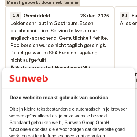
Meest geboekt door met familie
Gemiddeld
28 dec. 2025
Fa
4.5
8.1
Leider sehr laut im Gastraum. Essen
Leider sehr laut im Gastraum. Essen
Alles e
Alles e
durchschnittlich. Service teilweise nur
durchschnittlich. Service teilweise nur
englisch-sprechend. Gemütlichkeit fehlte.
englisch-sprechend. Gemütlichkeit fehlte.
Poolbereich wurde nicht täglich gereinigt.
Poolbereich wurde nicht täglich gereinigt.
Duschgel war im SPA Bereich tagelang
Duschgel war im SPA Bereich tagelang
nicht aufgefüllt.
nicht aufgefüllt.
Vertalen naar het Nederlands (NL)
Christopher
Ano
Met familie
Met 
Bekijk alle 8 ervaringen
Deze website maakt gebruik van cookies
Skipas, -les en verhuur
Dit zijn kleine tekstbestanden die automatisch in je browser
worden geïnstalleerd als je onze website bezoekt.
Skipas
Standaard gebruiken we bij Sunweb Group GmbH
functionele cookies die ervoor zorgen dat de website goed
werkt en dat je alle functies goed kunt gebruiken,