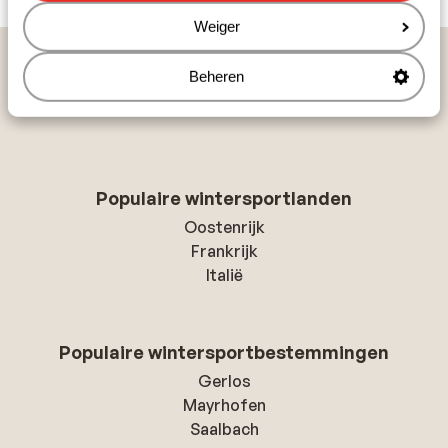
Weiger
Vakanties
Wintersport
Oostenrijk
2 Länder Skiarena
Beheren
Pfunds
VAYA Pfunds
Populaire wintersportlanden
Oostenrijk
Frankrijk
Italië
Populaire wintersportbestemmingen
Gerlos
Mayrhofen
Saalbach