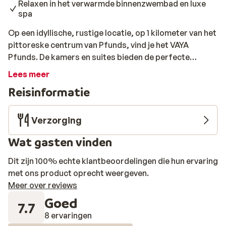
Relaxen in het verwarmde binnenzwembad en luxe
spa
Op een idyllische, rustige locatie, op 1 kilometer van het
pittoreske centrum van Pfunds, vind je het VAYA
Pfunds. De kamers en suites bieden de perfecte
combinatie tussen een moderne inrichting met
Lees meer
traditionele typisch Oostenrijkse accenten. Ze zijn ruim
Reisinformatie
ingericht, beschikken over een fijne badkamer en op de
heerlijk zachte bedden kom je helemaal tot rust. Toe
aan wat ontspanning? Trek wat ontspannende baantjes
Verzorging
in het prachtige, verwarmde binnenzwembad of warm
Wat gasten vinden
je spieren weer op in de rustgevende sauna en Turks
stoombad. Meer zin in verkoeling? Dip dan even in het
Dit zijn 100% echte klantbeoordelingen die hun ervaring
ijsbad.
met ons product oprecht weergeven.
Meer over reviews
Goed
7.7
8 ervaringen