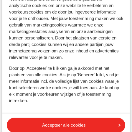
Andere accommodaties in 2 Länder
analytische cookies om onze website te verbeteren en
voorkeurscookies om de door jou ingevoerde informatie
Skiarena
voor je te onthouden. Met jouw toestemming maken we ook
gebruik van marketingcookies waarmee we onze
VAYA Nauders
marketingprestaties analyseren en onze aanbiedingen
kunnen personaliseren. Door het plaatsen van eerste en
derde partij cookies kunnen wij en andere partijen jouw
Hotel Regina
internetgedrag volgen om zo onze inhoud en advertenties
relevanter voor je te maken.
Beauty & Sporthotel Tirolerhof
Door op 'Accepteer' te klikken ga je akkoord met het
plaatsen van alle cookies. Als je op 'Beheren’ klikt, vind je
Appartement Kristall
meer informatie incl. de volledige lijst van cookies waar je
kunt selecteren welke cookies je wilt toestaan. Je kunt op
elk moment je voorkeuren wijzigen of je toestemming
Hotel Alpen Comfort Hotel Central
intrekken.
Hotel Gasthof Kristall
Accepteer alle cookies
Hotel Post