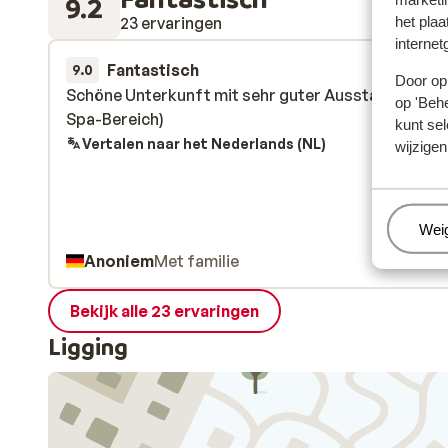
9.2
23 ervaringen
het plaa
internet
Fantastisch
1 mrt.
9.0
Door op 
Schöne Unterkunft mit sehr guter Ausstattung. (Bs
Schöne Unterkunft mit sehr guter Ausstattung. (Bs
op 'Behe
Spa-Bereich)
Spa-Bereich)
kunt sel
Vertalen naar het Nederlands (NL)
wijzigen
Beh
Wei
Anoniem
Met familie
Bekijk alle 23 ervaringen
Ligging