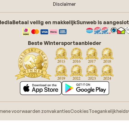
Disclaimer
Media
Betaal veilig en makkelijk
Sunweb is aangeslot
Beste Wintersportaanbieder
mene voorwaarden zonvakanties
Cookies
Toegankelijkheids