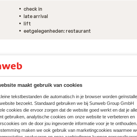
check in
late arrival
lift
eetgelegenheden: restaurant
ebsite maakt gebruik van cookies
 kleine tekstbestanden die automatisch in je browser worden geïnstalle
 website bezoekt. Standaard gebruiken we bij Sunweb Group GmbH
ele cookies die ervoor zorgen dat de website goed werkt en dat je alle
nt gebruiken, analytische cookies om onze website te verbeteren en
rscookies om de door jou ingevoerde informatie voor je te onthouden
ring met ons product oprecht weergeven.
Meer over reviews
estemming maken we ook gebruik van marketingcookies waarmee w
ngprestaties analyseren en onze aanbiedingen kunnen personalisere