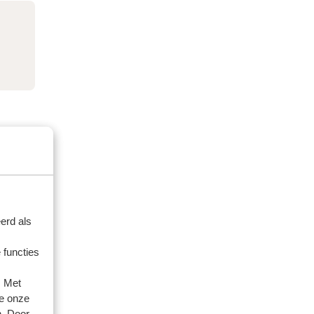
erd als
 functies
. Met
e onze
n. Door