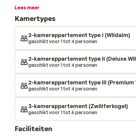
verzorgd ingericht en zijn allemaal voorzien van een 
Lees meer
keuken en 1 of 2 aparte slaapkamers. Daarnaast beschi
Kamertypes
balkon of terras. Op skilift van Wildkogel-Arena ligt
prachtige complex. ’s Morgens geniet je eerst in de
heerlijk ontbijt en sta je binnen enkele minuten bij de
2-kamerappartement type I (Wildalm)
sauna’s en verwarmd buitenzwembad, kun je na een da
geschikt voor 1 tot 4 personen
2-kamerappartement type II (Deluxe Wi
geschikt voor 1 tot 4 personen
2-kamerappartement type III (Premium 
geschikt voor 1 tot 4 personen
3-kamerappartement (Zwölferkogel)
geschikt voor 1 tot 6 personen
Faciliteiten