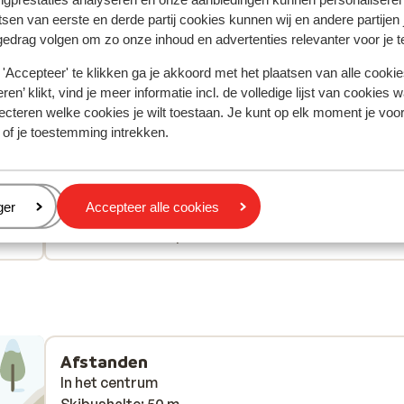
tsen van eerste en derde partij cookies kunnen wij en andere partijen
Meest geboekt door met f
gedrag volgen om zo onze inhoud en advertenties relevanter voor je 
 2026
Goed
28 feb.
7.1
'Accepteer' te klikken ga je akkoord met het plaatsen van alle cookies
pl.
pl.
Wir waren in einem Appartment; das Design war tol
Wir waren in einem Appartment; das Design war tol
ren’ klikt, vind je meer informatie incl. de volledige lijst van cookies w
und der Platz mehr als ausreichend. Leider ist die
und der Platz mehr als ausreichend. Leider ist die
ecteren welke cookies je wilt toestaan. Je kunt op elk moment je voo
Lodge überhaupt nicht auf Selbstversorgung
Lodge überhaupt nicht auf Selbstversorgung
 of je toestemming intrekken.
ausgelegt. Es gibt kaum Ausstattung. Fir die
ausgelegt. Es gibt kaum Ausstattung. Fir die
Kaffeemaschine kann man keine Pads im Superma
Kaffeemaschine kann man keine Pads im Superma
kaufen (nur für 80 Cent an der Rezeption) und es g
kaufen (nur für...
meer
eren
ger
Accepteer alle cookies
nur 2 Trockentücher. Keinen Lappen oder Schwam
Vertalen naar het Nederlands (NL)
Anoniem
Groep
(aus "hygienischen" Gründen). Kein Toaster, kein
Wasserkocher. Der Wellnessbereich ist hingegen
fantastisch und das Personal sehr nett!
Afstanden
In het centrum