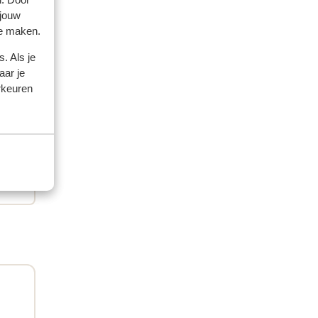
 jouw
amilie
te maken.
 2026
. Als je
l
l
aar je
rkeuren
rkt
rkt
ibt
m