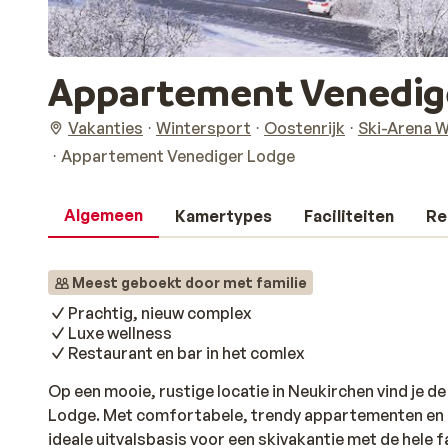
Appartement Venedig
Vakanties
Wintersport
Oostenrijk
Ski-Arena W
Appartement Venediger Lodge
Algemeen
Kamertypes
Faciliteiten
Re
Meest geboekt door met familie
Prachtig, nieuw complex
Luxe wellness
Restaurant en bar in het comlex
Op een mooie, rustige locatie in Neukirchen vind je 
Lodge. Met comfortabele, trendy appartementen en e
ideale uitvalsbasis voor een skivakantie met de hele f