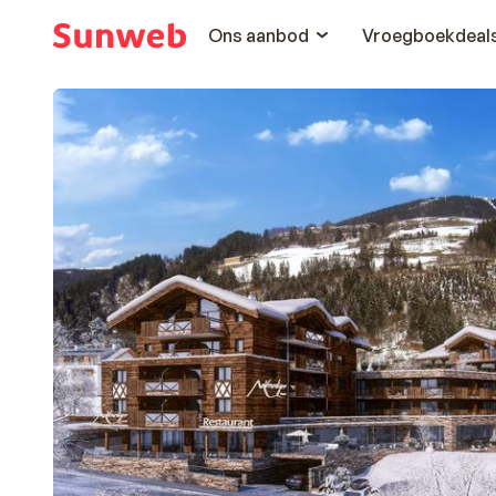
Ons aanbod
Vroegboekdeal