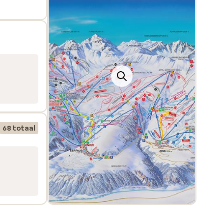
 'Gold
rde
f
nd
68 totaal