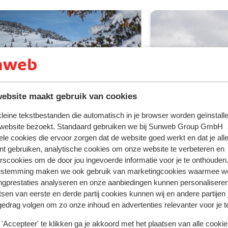
ebsite maakt gebruik van cookies
 kleine tekstbestanden die automatisch in je browser worden geïnstalle
 website bezoekt. Standaard gebruiken we bij Sunweb Group GmbH
Fantastisch
8
ele cookies die ervoor zorgen dat de website goed werkt en dat je alle
YA Terrazena Serfaus
nt gebruiken, analytische cookies om onze website te verbeteren en
faus
Serfaus-Fiss-Ladis
Oostenrijk
rscookies om de door jou ingevoerde informatie voor je te onthouden
estemming maken we ook gebruik van marketingcookies waarmee w
VAYA Ladis (
lechts enkele stappen van het centrum
ngprestaties analyseren en onze aanbiedingen kunnen personalisere
eerlijk thuiskomen in je luxe appartement
Ladis
Serfaus-Fiss
tsen van eerste en derde partij cookies kunnen wij en andere partijen
ltiem relaxen in de wellness
Geniet van de pr
gedrag volgen om zo onze inhoud en advertenties relevanter voor je 
Top luxe & top l
Relaxen in het 
'Accepteer' te klikken ga je akkoord met het plaatsen van alle cookies