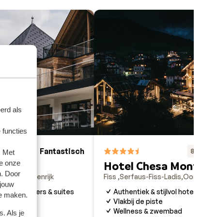
erd als
 functies
Fantastisch
Fa
8.7
8.7
. Met
e onze
Hotel)
Hotel Chesa Monte
n. Door
-Ladis
Oostenrijk
Fiss
Serfaus-Fiss-Ladis
Oostenrijk
 jouw
achige kamers & suites
Authentiek & stijlvol hotel
te maken.
ocatie
Vlakbij de piste
verwarmde
Wellness & zwembad
. Als je