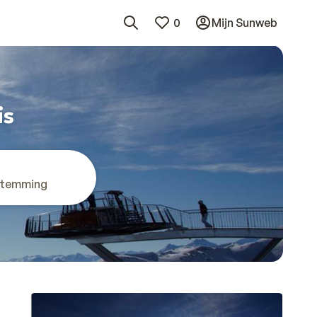
0
Mijn Sunweb
is
stemming