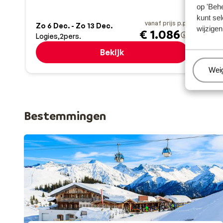
op 'Behe
kunt sel
vanaf prijs p.p.
Zo 6 Dec. - Zo 13 Dec.
Ma 2
wijzigen
€ 1.086
Logies
2
pers.
Logi
Bekijk
Beh
Wei
Bestemmingen