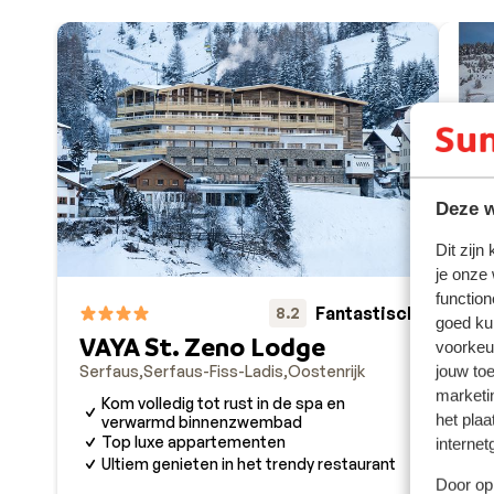
Deze w
Dit zijn
je onze
function
Fantastisch
8.2
VA
goed ku
VAYA St. Zeno Lodge
Ser
voorkeu
Serfaus
Serfaus-Fiss-Ladis
Oostenrijk
jouw to
S
marketi
H
Kom volledig tot rust in de spa en
het plaa
verwarmd binnenzwembad
U
Top luxe appartementen
internet
Ultiem genieten in het trendy restaurant
Door op 