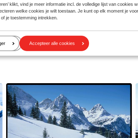
binnenzwembad 
ren’ klikt, vind je meer informatie incl. de volledige lijst van cookies w
ecteren welke cookies je wilt toestaan. Je kunt op elk moment je voo
vanaf prijs p.p.
9 Mrt. - Ma 5 Apr.
Vr 4 Dec. - Vr 11 De
 of je toestemming intrekken.
€ 903
es
2
pers.
Halfpension
2
pers.
Bekijk
eren
ger
Accepteer alle cookies