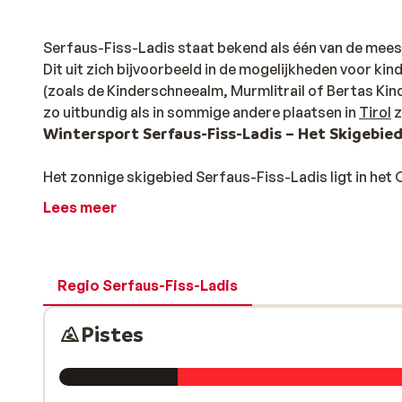
Serfaus-Fiss-Ladis staat bekend als één van de meest
Dit uit zich bijvoorbeeld in de mogelijkheden voor k
(zoals de Kinderschneealm, Murmlitrail of Bertas Kind
zo uitbundig als in sommige andere plaatsen in
Tirol
z
Wintersport Serfaus-Fiss-Ladis – Het Skigebie
Het zonnige skigebied Serfaus-Fiss-Ladis ligt in het O
bestaat uit de drie gemeenten
Serfaus
, Fiss en Ladis
Lees meer
sinds 1999 aaneengesloten gebied, biedt meer dan 18
maar liefst 2820 meter en zijn hierdoor erg sneeuwze
Scheid & Masnerkopf en beginners zullen meer op de v
de hoge ligging en de vele sneeuwkanonnen zijn de pist
Regio Serfaus-Fiss-Ladis
bijna altijd mogelijk. De diversiteit van het gebied en
een belevenis. Voor de niet-skiërs zijn er vele prach
Pistes
mooiste plekken brengt. Het vernieuwde Funpark is v
skiën in Kinderland waar het elke dag een feest is.
Wintersport Serfaus-Fiss-Ladis- De skischolen