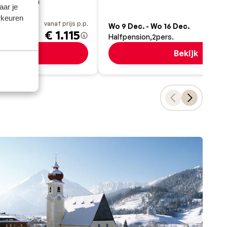
en luxe spa
aar je
rkeuren
vanaf prijs p.p.
va
c.
Wo 9 Dec. - Wo 16 Dec.
€ 1.115
€
Halfpension
2
pers.
Bekijk
Bekijk