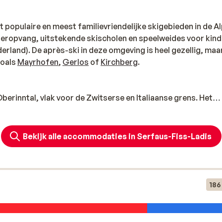
 populaire en meest familievriendelijke skigebieden in de Al
inderopvang, uitstekende skischolen en speelweides voor kin
erland). De après-ski in deze omgeving is heel gezellig, maar
oals
Mayrhofen
,
Gerlos
of
Kirchberg
.
d
berinntal, vlak voor de Zwitserse en Italiaanse grens. Het
 en is ontstaan uit een fusie van twee wintersportgebieden. D
5km pisteplezier voor de
hele familie
. De hoogste pistes lig
ker. Voor de gevorderde skiër zijn er de uitdagende pistes:
Bekijk alle accommodaties in Serfaus-Fiss-Ladis
lakkere pistes blijven rond de Mittlerer Sattelkopf. Mede 
es vrijwel het hele seizoen optimaal en is ook afdalen tot he
 de moderne faciliteiten, verwarming in de lift, maakt dit gebi
tige wandelpaden en is er een sneeuwmobiel die wandelaars n
186
oor de doorgewinterde snowboarders een must. De kleintjes