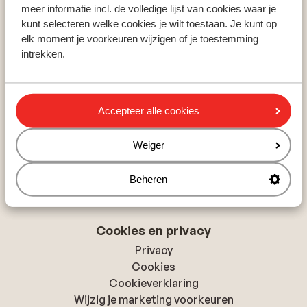
Zillertal
meer informatie incl. de volledige lijst van cookies waar je
Skicircus Saalbach-Hinterglemm
kunt selecteren welke cookies je wilt toestaan. Je kunt op
Ski Amadé
elk moment je voorkeuren wijzigen of je toestemming
intrekken.
Over Sunweb
Over Sunweb
Accepteer alle cookies
Verantwoord op vakantie
Vacatures
Weiger
Pers & media
Toegankelijkheidsverklaring
Beheren
Cookies en privacy
Privacy
Cookies
Cookieverklaring
Wijzig je marketing voorkeuren