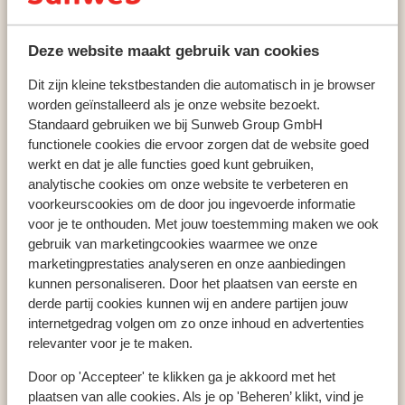
Serfaus-Fiss-Ladis
Serfaus
VAYA Terrazena Serfaus
Deze website maakt gebruik van cookies
Dit zijn kleine tekstbestanden die automatisch in je browser
worden geïnstalleerd als je onze website bezoekt.
Populaire wintersportlanden
Standaard gebruiken we bij Sunweb Group GmbH
Oostenrijk
functionele cookies die ervoor zorgen dat de website goed
Frankrijk
werkt en dat je alle functies goed kunt gebruiken,
Italië
analytische cookies om onze website te verbeteren en
voorkeurscookies om de door jou ingevoerde informatie
voor je te onthouden. Met jouw toestemming maken we ook
gebruik van marketingcookies waarmee we onze
Populaire wintersportbestemmingen
marketingprestaties analyseren en onze aanbiedingen
Gerlos
kunnen personaliseren. Door het plaatsen van eerste en
Mayrhofen
derde partij cookies kunnen wij en andere partijen jouw
Saalbach
internetgedrag volgen om zo onze inhoud en advertenties
relevanter voor je te maken.
Door op 'Accepteer' te klikken ga je akkoord met het
Populaire skigebieden
plaatsen van alle cookies. Als je op 'Beheren’ klikt, vind je